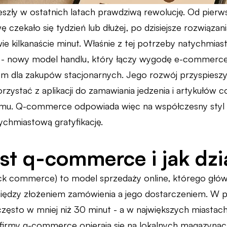
eszły w ostatnich latach prawdziwą rewolucję. Od pier
 czekało się tydzień lub dłużej, po dzisiejsze rozwiąza
ie kilkanaście minut. Właśnie z tej potrzeby natychmia
 - nowy model handlu, który łączy wygodę e-commer
m dla zakupów stacjonarnych. Jego rozwój przyspieszy
rzystać z aplikacji do zamawiania jedzenia i artykułów 
mu. Q-commerce odpowiada więc na współczesny styl ż
ychmiastową gratyfikację.
est q-commerce i jak dzi
k commerce) to model sprzedaży online, którego głó
iędzy złożeniem zamówienia a jego dostarczeniem. W p
a często w mniej niż 30 minut - a w największych miasta
 firmy q-commerce opierają się na lokalnych magazynach 