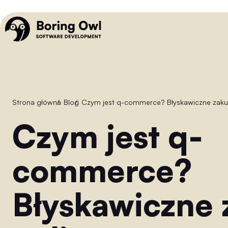
Strona główna
/
Blog
/
Czym jest q-commerce? Błyskawiczne zaku
Czym jest q-
commerce?
Błyskawiczne