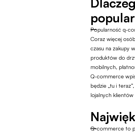
Dlacze
popular
Popularność q-co
Coraz więcej osób
czasu na zakupy w
produktów do drzw
mobilnych, płatnoś
Q-commerce wpisuj
będzie „tu i teraz
lojalnych klientów
Najwięk
Q-commerce to pr