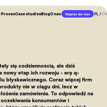
Proces
Case studies
Blog
O nas
PL
EN
Napisz do nas
ały się codziennością, ale dziś
 nowy etap ich rozwoju - erę q-
lu błyskawicznego. Coraz więcej firm
rodukty nie w ciągu dni, lecz w
 złożenia zamówienia. To odpowiedź na
 oczekiwania konsumentów i