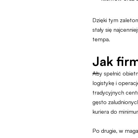
Dzięki tym zalet
stały się najcenni
tempa.
Jak fir
Aby spełnić obiet
logistykę i operac
tradycyjnych cent
gęsto zaludnionyc
kuriera do minimu
Po drugie, w maga