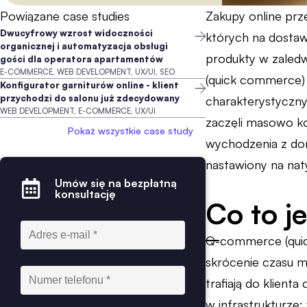
Powiązane case studies
Zakupy online prz
Dwucyfrowy wzrost widoczności
których na dostawę
organicznej i automatyzacja obsługi
produkty w zaledw
gości dla operatora apartamentów
E-COMMERCE, WEB DEVELOPMENT, UX/UI, SEO
(quick commerce)
Konfigurator garniturów online - klient
przychodzi do salonu już zdecydowany
charakterystyczny
WEB DEVELOPMENT, E-COMMERCE, UX/UI
zaczęli masowo ko
Pokaż wszystkie case study
wychodzenia z do
nastawiony na nat
Umów się na bezpłatną
konsultację
Co to j
Q-commerce (quic
skrócenie czasu m
trafiają do klient
w infrastrukturze: