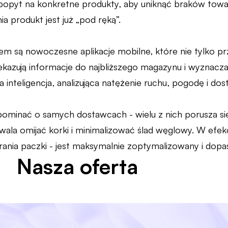
 popyt na konkretne produkty, aby uniknąć braków to
a produkt jest już „pod ręką”.
m są nowoczesne aplikacje mobilne, które nie tylko prz
kazują informacje do najbliższego magazynu i wyznaczaj
a inteligencja, analizująca natężenie ruchu, pogodę i do
ominać o samych dostawcach - wielu z nich porusza si
ala omijać korki i minimalizować ślad węglowy. W efekci
nia paczki - jest maksymalnie zoptymalizowany i dopa
Nasza oferta