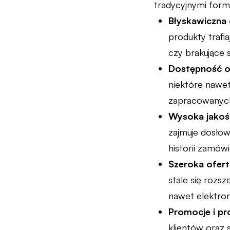
tradycyjnymi form
Błyskawiczna
produkty trafi
czy brakujące 
Dostępność o
niektóre nawe
zapracowanych
Wysoka jakość
zajmuje dosłow
historii zamów
Szeroka ofer
stale się rozs
nawet elektron
Promocje i pr
klientów oraz 