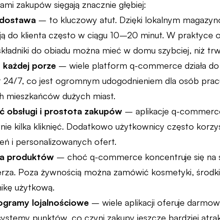
ami zakupów sięgają znacznie głębiej:
 dostawa
– to kluczowy atut. Dzięki lokalnym magazyn
ają do klienta często w ciągu 10–20 minut. W praktyce
składniki do obiadu można mieć w domu szybciej, niż trw
 każdej porze
– wiele platform q-commerce działa do
t 24/7, co jest ogromnym udogodnieniem dla osób pra
 mieszkańców dużych miast.
 obsługi i prostota zakupów
– aplikacje q-commerce 
nie kilka kliknięć. Dodatkowo użytkownicy często korzy
ień i personalizowanych ofert.
ta produktów
– choć q-commerce koncentruje się na 
zerza. Poza żywnością można zamówić kosmetyki, środki 
ikę użytkową.
ogramy lojalnościowe
– wiele aplikacji oferuje darmow
systemy punktów, co czyni zakupy jeszcze bardziej atr