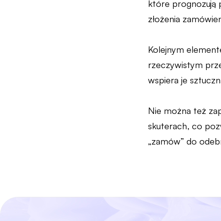
które prognozują
złożenia zamówieni
Kolejnym elemente
rzeczywistym prze
wspiera je sztuczn
Nie można też zap
skuterach, co pozw
„zamów” do odebra