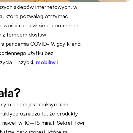
wszych sklepów internetowych, w
nia, które pozwalają otrzymać
stowości narodził się q-commerce
ce z tempem dostaw
ła pandemia COVID-19, gdy klienci
codziennego użytku bez
ycia - szybki,
mobilny
i
ała?
wnym celem jest maksymalne
raktyce oznacza to, że produkty
ch nawet w 10–15 minut. Sekret tkwi
(tzw. dark stores), które są