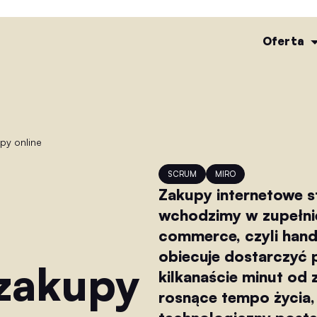
Oferta
py online
SCRUM
MIRO
Zakupy internetowe st
wchodzimy w zupełnie
commerce, czyli hand
obiecuje dostarczyć p
 zakupy
kilkanaście minut od
rosnące tempo życia,