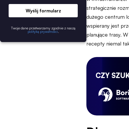
strategicznie rozm
Wyślij formularz
dużego centrum lo
wspierany jest pr
Twoje dane przetwarzamy zgodnie z naszą
polityką prywatności
.
planujące trasy. 
recepty niemal ta
CZY SZU