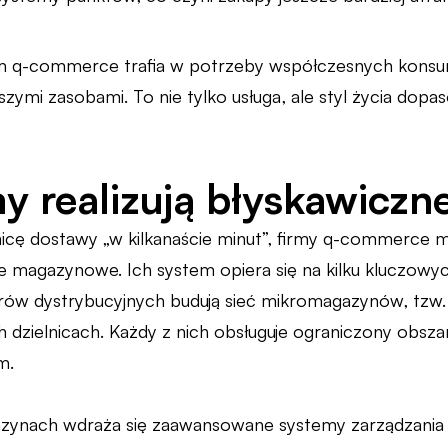
om q-commerce trafia w potrzeby współczesnych konsu
ejszymi zasobami. To nie tylko usługa, ale styl życia dop
my realizują błyskawicz
nicę dostawy „w kilkanaście minut”, firmy q-commerce m
je magazynowe. Ich system opiera się na kilku kluczowyc
rów dystrybucyjnych budują sieć mikromagazynów, tzw. 
h dzielnicach. Każdy z nich obsługuje ograniczony obsza
m.
zynach wdraża się zaawansowane systemy zarządzania z