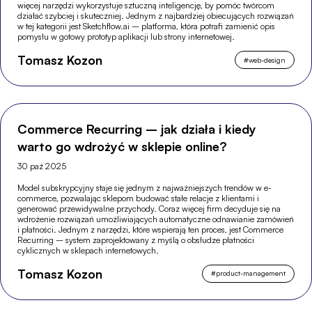
więcej narzędzi wykorzystuje sztuczną inteligencję, by pomóc twórcom
działać szybciej i skuteczniej. Jednym z najbardziej obiecujących rozwiązań
w tej kategorii jest Sketchflow.ai – platforma, która potrafi zamienić opis
pomysłu w gotowy prototyp aplikacji lub strony internetowej.
Tomasz Kozon
#
web-design
Commerce Recurring – jak działa i kiedy
warto go wdrożyć w sklepie online?
30 paź 2025
Model subskrypcyjny staje się jednym z najważniejszych trendów w e-
commerce, pozwalając sklepom budować stałe relacje z klientami i
generować przewidywalne przychody. Coraz więcej firm decyduje się na
wdrożenie rozwiązań umożliwiających automatyczne odnawianie zamówień
i płatności. Jednym z narzędzi, które wspierają ten proces, jest Commerce
Recurring – system zaprojektowany z myślą o obsłudze płatności
cyklicznych w sklepach internetowych.
Tomasz Kozon
#
product-management