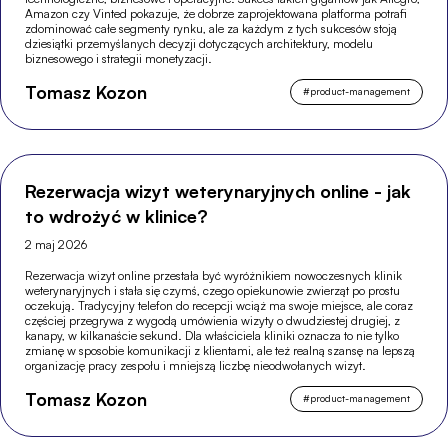
Amazon czy Vinted pokazuje, że dobrze zaprojektowana platforma potrafi
zdominować całe segmenty rynku, ale za każdym z tych sukcesów stoją
dziesiątki przemyślanych decyzji dotyczących architektury, modelu
biznesowego i strategii monetyzacji.
Tomasz Kozon
#
product-management
Rezerwacja wizyt weterynaryjnych online - jak
to wdrożyć w klinice?
2 maj 2026
Rezerwacja wizyt online przestała być wyróżnikiem nowoczesnych klinik
weterynaryjnych i stała się czymś, czego opiekunowie zwierząt po prostu
oczekują. Tradycyjny telefon do recepcji wciąż ma swoje miejsce, ale coraz
częściej przegrywa z wygodą umówienia wizyty o dwudziestej drugiej, z
kanapy, w kilkanaście sekund. Dla właściciela kliniki oznacza to nie tylko
zmianę w sposobie komunikacji z klientami, ale też realną szansę na lepszą
organizację pracy zespołu i mniejszą liczbę nieodwołanych wizyt.
Tomasz Kozon
#
product-management