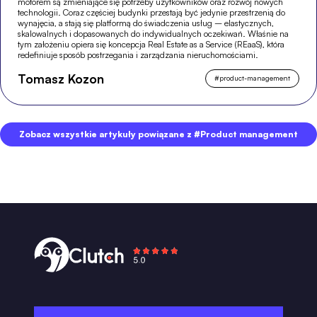
motorem są zmieniające się potrzeby użytkowników oraz rozwój nowych
technologii. Coraz częściej budynki przestają być jedynie przestrzenią do
wynajęcia, a stają się platformą do świadczenia usług – elastycznych,
skalowalnych i dopasowanych do indywidualnych oczekiwań. Właśnie na
tym założeniu opiera się koncepcja Real Estate as a Service (REaaS), która
redefiniuje sposób postrzegania i zarządzania nieruchomościami.
Tomasz Kozon
#
product-management
Zobacz wszystkie artykuły powiązane z #Product management