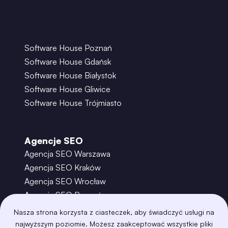
Software House Poznań
Software House Gdańsk
Software House Białystok
Software House Gliwice
Software House Trójmiasto
Agencje SEO
Agencja SEO Warszawa
Agencja SEO Kraków
Agencja SEO Wrocław
Agencja SEO Poznań
Agencja SEO Gdańsk
Nasza strona korzysta z ciasteczek, aby świadczyć usługi na
Agencja SEO Toruń
najwyższym poziomie. Możesz zaakceptować wszystkie pliki