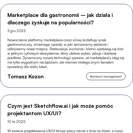
Marketplace dla gastronomii – jak działa i
dlaczego zyskuje na popularności?
5 gru 2025
Nowoczesne platformy marketplace coraz silniej kształtują rynek
gastronomiczny, zmieniając sposób, w jaki zamawiamy jedzenie i
odkrywamy nowe miejsca. Restauracje, kucharze i klienci spotykają się dziś
w jednym cyfrowym ekosystemie, który ułatwia wybór, zakup i dostawę
posiłków. Dynamiczny rozwój technologii sprawia, że marketplace’y stają się
nie tylko wygodnym narzędziem, ale również strategicznym kanałem
sprzedaży dla wielu lokali.
Tomasz Kozon
#
product-management
Czym jest Sketchflow.ai i jak może pomóc
projektantom UX/UI?
10 lis 2025
W świecie projektowania UX/UI tempo pracy rośnie z dnia na dzień, a coraz