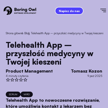
Napisz do nas
Strona główna
/
Blog
/
Telehealth App – przyszłość medycyny w Twojej kieszeni
Telehealth App –
przyszłość medycyny w
Twojej kieszeni
Product Management
Tomasz Kozon
4 minuty czytania
9 paź 2025
SCRUM
MIRO
Telehealth App to nowoczesne rozwiązanie,
które umożliwia kontakt z lekarzem bez