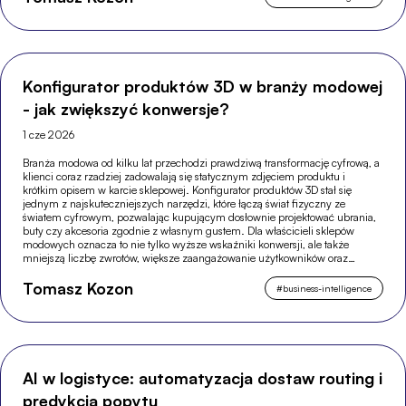
Konfigurator produktów 3D w branży modowej
- jak zwiększyć konwersje?
1 cze 2026
Branża modowa od kilku lat przechodzi prawdziwą transformację cyfrową, a
klienci coraz rzadziej zadowalają się statycznym zdjęciem produktu i
krótkim opisem w karcie sklepowej. Konfigurator produktów 3D stał się
jednym z najskuteczniejszych narzędzi, które łączą świat fizyczny ze
światem cyfrowym, pozwalając kupującym dosłownie projektować ubrania,
buty czy akcesoria zgodnie z własnym gustem. Dla właścicieli sklepów
modowych oznacza to nie tylko wyższe wskaźniki konwersji, ale także
mniejszą liczbę zwrotów, większe zaangażowanie użytkowników oraz
silniejszą pozycję w wyszukiwarkach.
Tomasz Kozon
#
business-intelligence
AI w logistyce: automatyzacja dostaw routing i
predykcja popytu