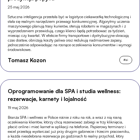
25 maj 2026
Sztuczna inteligencja przestała być w logistyce ciekawostką technologiczną i
stała się realnym narzędziem przewagi konkurencyjnej. Algorytmy uczenia
maszynowego planują trasy kurierów, sterują robotami w magazynach i z
wyprzedzeniem przewidują, czego klienci będą potrzebować za tydzień,
miesiąc czy kwartał. W efekcie firmy transportowe i dystrybucyjne skracają
czas dostaw, obniżają koszty paliwa oraz redukują nadmiarowe zapasy,
jednocześnie odpowiadając na rosnące oczekiwania konsumentów i wymogi
środowiskowe.
Tomasz Kozon
#
ai
Oprogramowanie dla SPA i studia wellness:
rezerwacje, karnety i lojalność
19 maj 2026
Branża SPA i wellness w Polsce rośnie z roku na rok, a wraz z nią rosną
oczekiwania klientów, którzy chcą rezerwować zabiegi w trzy kliknięcia,
płacić online i mieć karnet w aplikacji na telefonie. Papierowy terminarz i
excel przestają wystarczać już przy drugim gabinecie i trzecim pracowniku,
a każda nieodebrana rezerwacja po godzinach to realny przychód, który