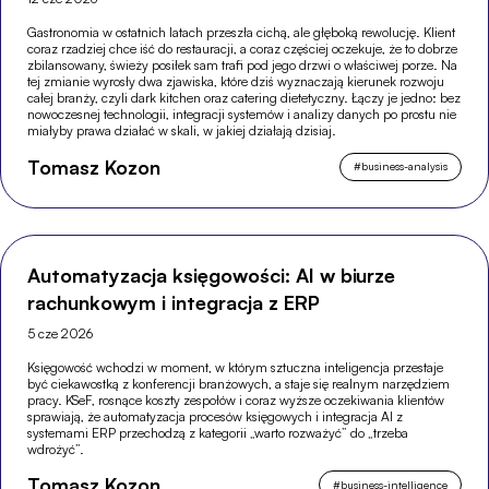
Gastronomia w ostatnich latach przeszła cichą, ale głęboką rewolucję. Klient
coraz rzadziej chce iść do restauracji, a coraz częściej oczekuje, że to dobrze
zbilansowany, świeży posiłek sam trafi pod jego drzwi o właściwej porze. Na
tej zmianie wyrosły dwa zjawiska, które dziś wyznaczają kierunek rozwoju
całej branży, czyli dark kitchen oraz catering dietetyczny. Łączy je jedno: bez
nowoczesnej technologii, integracji systemów i analizy danych po prostu nie
miałyby prawa działać w skali, w jakiej działają dzisiaj.
Tomasz Kozon
#
business-analysis
Automatyzacja księgowości: AI w biurze
rachunkowym i integracja z ERP
5 cze 2026
Księgowość wchodzi w moment, w którym sztuczna inteligencja przestaje
być ciekawostką z konferencji branżowych, a staje się realnym narzędziem
pracy. KSeF, rosnące koszty zespołów i coraz wyższe oczekiwania klientów
sprawiają, że automatyzacja procesów księgowych i integracja AI z
systemami ERP przechodzą z kategorii „warto rozważyć” do „trzeba
wdrożyć”.
Tomasz Kozon
#
business-intelligence