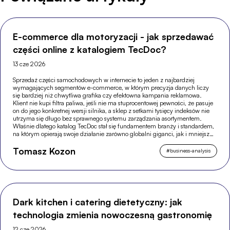
E-commerce dla motoryzacji - jak sprzedawać
części online z katalogiem TecDoc?
13 cze 2026
Sprzedaż części samochodowych w internecie to jeden z najbardziej
wymagających segmentów e-commerce, w którym precyzja danych liczy
się bardziej niż chwytliwa grafika czy efektowna kampania reklamowa.
Klient nie kupi filtra paliwa, jeśli nie ma stuprocentowej pewności, że pasuje
on do jego konkretnej wersji silnika, a sklep z setkami tysięcy indeksów nie
utrzyma się długo bez sprawnego systemu zarządzania asortymentem.
Właśnie dlatego katalog TecDoc stał się fundamentem branży i standardem,
na którym opierają swoje działanie zarówno globalni giganci, jak i mniejsze,
wyspecjalizowane sklepy.
Tomasz Kozon
#
business-analysis
Dark kitchen i catering dietetyczny: jak
technologia zmienia nowoczesną gastronomię
12 cze 2026