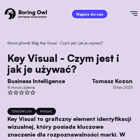
Napisz do nas
Strona główna
/
Blog
/
Key Visual - Czym jest i jak je używać?
Key Visual - Czym jest i
jak je używać?
Business Intelligence
Tomasz Kozon
8 minut czytania
13 kwi 2023
TENSORFLOW
PANDAS
Key Visual to graficzny element identyfikacji
wizualnej, który posiada kluczowe
znaczenie dla rozpoznawalności marki. W