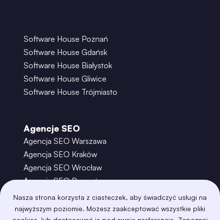
Software House Poznań
Software House Gdańsk
Software House Białystok
Software House Gliwice
Software House Trójmiasto
Agencje SEO
Agencja SEO Warszawa
Agencja SEO Kraków
Agencja SEO Wrocław
Agencja SEO Poznań
Agencja SEO Gdańsk
Nasza strona korzysta z ciasteczek, aby świadczyć usługi na
Agencja SEO Toruń
najwyższym poziomie. Możesz zaakceptować wszystkie pliki
cookies, lub dostosować je pod swoje preferencje. Zapoznaj