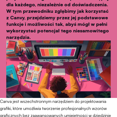
dla każdego, niezależnie od doświadczenia.
W tym przewodniku zgłębimy jak korzystać
z Canvy, przejdziemy przez jej podstawowe
funkcje i możliwości tak, abyś mógł w pełni
wykorzystać potencjał tego niesamowitego
narzędzia.
Canva jest wszechstronnym narzędziem do projektowania
grafiki, które umożliwia tworzenie profesjonalnych wzorów
graficznych bez zaawansowanych umiejętności w dziedzinie