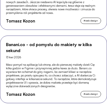
nowych zasadach. Jeszcze niedawno AI kojarzyła się głównie z
generowaniem obrazków i efektownymi demami, teraz staje się realnym
narzędziem, które skraca procesy, otwiera nowe możliwości i zmusza do
przemyślenia roli projektanta od nowa.
Tomasz Kozon
#
web-design
Banani.co - od pomysłu do makiety w kilka
sekund
13 kwi 2026
Masz pomysł na aplikację lub stronę, ale do pierwszej makiety dzieli Cię
kilka godzin w Figmie i przynajmniej jedna kawa za dużo. Banani.co
wywraca ten schemat do góry nogami, bo zamiast klikać w narzędzia
projektowe, po prostu opisujesz to, co chcesz zobaczyć, a AI dostarcza Ci
gotowy interfejs w kilkanaście sekund. To narzędzie, które demokratyzuje
projektowanie UI i sprawia, że dobra makieta przestaje być domeną
wyłącznie doświadczonych designerów.
Tomasz Kozon
#
web-design