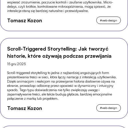
wspierać zrozumienie, poczucie kontroli i zaufanie użytkownika. Micro-
delays, czyli krótkie, kontrolowane mikroopóźnienia, mogą sprawić, że
interakcje staną się bardziej naturalne i przewidywalne.
Tomasz Kozon
#
web-design
Scroll-Triggered Storytelling: Jak tworzyć
historie, które ożywają podczas przewijania
15 gru 2025
Scroll-triggered storytelling to jedna z najbardziej angażujących form
prezentowania treści w sieci, która łączy narrację z interakcją użytkownika.
Dzięki animacjom i reakcjom na przewijanie historia dosłownie ożywa na
ekranie, prowadząc odbiorcę przez opowieść w dynamiczny i intuicyjny
sposób. Tego typu doświadczenia nie tylko zwiększają uwagę i
zapamiętywanie treści, ale także budują głębsze, bardziej emocjonalne
połączenie z marką lub projektem.
Tomasz Kozon
#
web-design