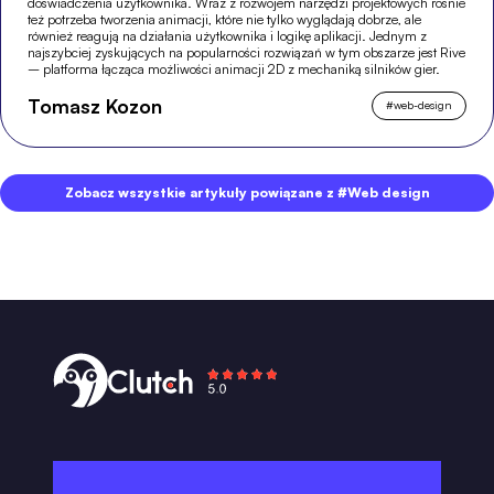
doświadczenia użytkownika. Wraz z rozwojem narzędzi projektowych rośnie
też potrzeba tworzenia animacji, które nie tylko wyglądają dobrze, ale
również reagują na działania użytkownika i logikę aplikacji. Jednym z
najszybciej zyskujących na popularności rozwiązań w tym obszarze jest Rive
– platforma łącząca możliwości animacji 2D z mechaniką silników gier.
Tomasz Kozon
#
web-design
Zobacz wszystkie artykuły powiązane z #Web design