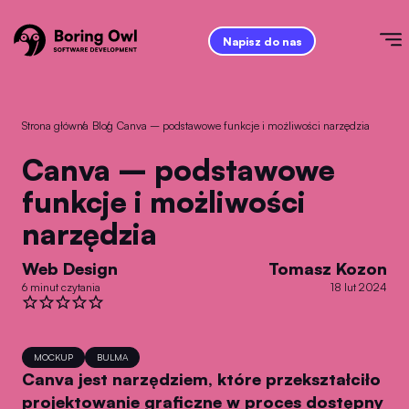
Napisz do nas
Strona główna
/
Blog
/
Canva – podstawowe funkcje i możliwości narzędzia
Canva – podstawowe
funkcje i możliwości
narzędzia
Web Design
Tomasz Kozon
6 minut czytania
18 lut 2024
MOCKUP
BULMA
Canva jest narzędziem, które przekształciło
projektowanie graficzne w proces dostępny