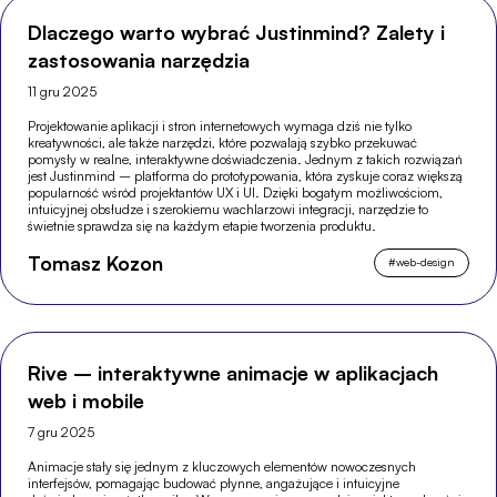
Dlaczego warto wybrać Justinmind? Zalety i
zastosowania narzędzia
11 gru 2025
Projektowanie aplikacji i stron internetowych wymaga dziś nie tylko
kreatywności, ale także narzędzi, które pozwalają szybko przekuwać
pomysły w realne, interaktywne doświadczenia. Jednym z takich rozwiązań
jest Justinmind – platforma do prototypowania, która zyskuje coraz większą
popularność wśród projektantów UX i UI. Dzięki bogatym możliwościom,
intuicyjnej obsłudze i szerokiemu wachlarzowi integracji, narzędzie to
świetnie sprawdza się na każdym etapie tworzenia produktu.
Tomasz Kozon
#
web-design
Rive – interaktywne animacje w aplikacjach
web i mobile
7 gru 2025
Animacje stały się jednym z kluczowych elementów nowoczesnych
interfejsów, pomagając budować płynne, angażujące i intuicyjne