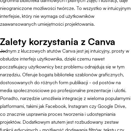
ogromna biblioteka darmowych i płatnych zdjęć i ilustracji, daje
nieograniczone możliwości twórcze. To wszystko w intuicyjnym
interfejsie, który nie wymaga od użytkowników
zaawansowanych umiejętności projektowania.
Zalety korzystania z Canva
Jednym z kluczowych atutów Canva jest jej intuicyjny, prosty w
obsłudze interfejs użytkownika, dzięki czemu nawet
początkujący użytkownicy bez problemu odnajdują się w tym
narzędziu. Oferuje bogatą bibliotekę szablonów graficznych,
dostosowanych do różnych form publikacji - od postów na
media społecznościowe po profesjonalne prezentacje i ulotki.
Ponadto, narzędzie umożliwia integrację z wieloma popularnymi
platformami, takimi jak Facebook, Instagram czy Google Drive,
co znacznie usprawnia proces tworzenia i udostępniania
projektów. Dodatkowym atutem jest rozbudowany zestaw
funkcji edycyjnych - możliwość dodawania filtrów, tekstu czy