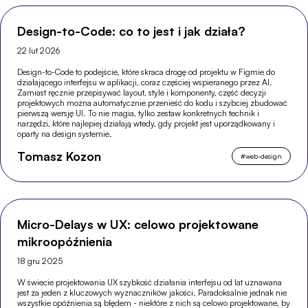
Design-to-Code: co to jest i jak działa?
22 lut 2026
Design-to-Code to podejście, które skraca drogę od projektu w Figmie do
działającego interfejsu w aplikacji, coraz częściej wspieranego przez AI.
Zamiast ręcznie przepisywać layout, style i komponenty, część decyzji
projektowych można automatycznie przenieść do kodu i szybciej zbudować
pierwszą wersję UI. To nie magia, tylko zestaw konkretnych technik i
narzędzi, które najlepiej działają wtedy, gdy projekt jest uporządkowany i
oparty na design systemie.
Tomasz Kozon
#
web-design
Micro-Delays w UX: celowo projektowane
mikroopóźnienia
18 gru 2025
W świecie projektowania UX szybkość działania interfejsu od lat uznawana
jest za jeden z kluczowych wyznaczników jakości. Paradoksalnie jednak nie
wszystkie opóźnienia są błędem - niektóre z nich są celowo projektowane, by