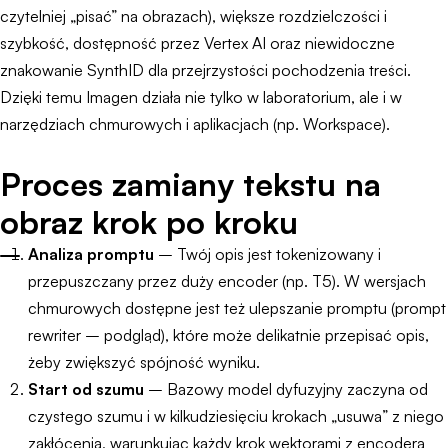
czytelniej „pisać” na obrazach), większe rozdzielczości i
szybkość, dostępność przez Vertex AI oraz niewidoczne
znakowanie SynthID dla przejrzystości pochodzenia treści.
Dzięki temu Imagen działa nie tylko w laboratorium, ale i w
narzędziach chmurowych i aplikacjach (np. Workspace).
Proces zamiany tekstu na
obraz krok po kroku
Analiza promptu
– Twój opis jest tokenizowany i
przepuszczany przez duży encoder (np. T5). W wersjach
chmurowych dostępne jest też ulepszanie promptu (prompt
rewriter – podgląd), które może delikatnie przepisać opis,
żeby zwiększyć spójność wyniku.
Start od szumu
– Bazowy model dyfuzyjny zaczyna od
czystego szumu i w kilkudziesięciu krokach „usuwa” z niego
zakłócenia, warunkując każdy krok wektorami z encodera