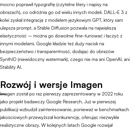
mocno poprawił typografię (czytelne litery i napisy na
obrazach), co odróżnia go od wielu innych modeli. DALL·E 3 z
kolei zyskał integrację z modelem językowym GPT, który sam
ulepsza prompt, a Stable Diffusion pozwala na największą
elastyczność – można go dowolnie fine-tunować i łączyć z
innymi modelami. Google kładzie też duży nacisk na
bezpieczeństwo i transparentność, dodając do obrazów
SynthID (niewidoczny watermark), czego nie ma ani OpenAI, ani
Stability AI.
Rozwój i wersje Imagen
Imagen został po raz pierwszy zaprezentowany w 2022 roku
jako projekt badawczy Google Research. Już w pierwszej
publikacji wzbudził zainteresowanie, ponieważ w benchmarkach
jakościowych przewyższał konkurencję, oferując niezwykle
realistyczne obrazy. W kolejnych latach Google rozwijał