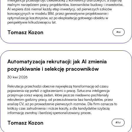
inteligencja przestaje być ciekawostką z konferencji branżowych, a staje się
realnym narzędziem pracy projektantów, kierowników budowy i inwestorów.
AI wspiera dziś niemal każdy etap inwestycji, od pierwszych szkiców
koncepcyjnych w modelu BIM, przez generatywne projektowanie i
optymalizację kosztorysów, aż po eksploatację gotowego obiektu w
perspektywie kilkudziesięciu lat.
Tomasz Kozon
#
ai
Automatyzacja rekrutacji: jak AI zmienia
pozyskiwanie i selekcję pracowników
30 kwi 2026
Rekrutacja przechodzi obecnie największą transformację od czasu
pojawienia się portali z ogłoszeniami o pracę. Sztuczna inteligencja
przejmuje coraz więcej zadań, które jeszcze niedawno pochłaniały
rekruterom godziny pracy, od przeszukiwania baz kandydatów, przez
analizę CV, aż po prowadzenie pierwszych rozmów. Dla firm oznacza to
krótszy czas zatrudnienia i niższe koszty, a dla kandydatów szybszą
informację zwrotną i bardziej spersonalizowany proces.
Tomasz Kozon
#
hr