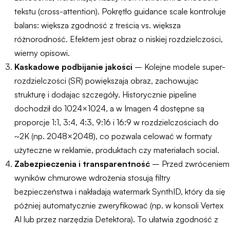
tekstu (cross-attention). Pokrętło guidance scale kontroluje
balans: większa zgodność z treścią vs. większa
różnorodność. Efektem jest obraz o niskiej rozdzielczości,
wierny opisowi.
Kaskadowe podbijanie jakości
– Kolejne modele super-
rozdzielczości (SR) powiększają obraz, zachowując
strukturę i dodając szczegóły. Historycznie pipeline
dochodził do 1024×1024, a w Imagen 4 dostępne są
proporcje 1:1, 3:4, 4:3, 9:16 i 16:9 w rozdzielczościach do
~2K (np. 2048×2048), co pozwala celować w formaty
użyteczne w reklamie, produktach czy materiałach social.
Zabezpieczenia i transparentność
– Przed zwróceniem
wyników chmurowe wdrożenia stosują filtry
bezpieczeństwa i nakładają watermark SynthID, który da się
później automatycznie zweryfikować (np. w konsoli Vertex
AI lub przez narzędzia Detektora). To ułatwia zgodność z