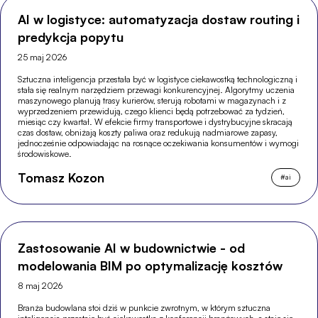
AI w logistyce: automatyzacja dostaw routing i
predykcja popytu
25 maj 2026
Sztuczna inteligencja przestała być w logistyce ciekawostką technologiczną i
stała się realnym narzędziem przewagi konkurencyjnej. Algorytmy uczenia
maszynowego planują trasy kurierów, sterują robotami w magazynach i z
wyprzedzeniem przewidują, czego klienci będą potrzebować za tydzień,
miesiąc czy kwartał. W efekcie firmy transportowe i dystrybucyjne skracają
czas dostaw, obniżają koszty paliwa oraz redukują nadmiarowe zapasy,
jednocześnie odpowiadając na rosnące oczekiwania konsumentów i wymogi
środowiskowe.
Tomasz Kozon
#
ai
Zastosowanie AI w budownictwie - od
modelowania BIM po optymalizację kosztów
8 maj 2026
Branża budowlana stoi dziś w punkcie zwrotnym, w którym sztuczna