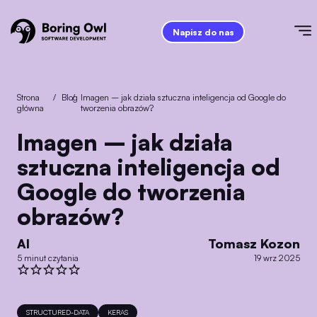
Napisz do nas
Strona
/
Blog
/
Imagen – jak działa sztuczna inteligencja od Google do
główna
tworzenia obrazów?
Imagen – jak działa
sztuczna inteligencja od
Google do tworzenia
obrazów?
AI
Tomasz Kozon
5 minut czytania
19 wrz 2025
STRUCTURED-DATA
KERAS