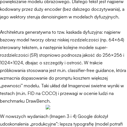
powiększanie modelu obrazowego. Dlatego tekst jest najpierw
kodowany przez duży encoder (bez dalszego doczytywania), a
jego wektory sterują denoisingiem w modelach dyfuzyjnych.
Architektura generatywna to tzw. kaskada dyfuzyjna: najpierw
bazowy model tworzy obraz niskiej rozdzielczości (np. 64×64)
sterowany tekstem, a następnie kolejne modele super-
rozdzielczości (SR) stopniowo podnoszą jakość do 256×256 i
1024×1024, dbając o szczegóły i ostrość. W trakcie
próbkowania stosowana jest m.in. classifier-free guidance, która
wzmacnia dopasowanie do promptu kosztem większej
„pewności” modelu. Taki układ dał Imagenowi świetne wyniki w
testach (m.in. FID na COCO) i przewagi w ocenie ludzi na
benchmarku DrawBench.
W nowszych wydaniach (Imagen 3 i 4) Google dołożył
udoskonalenia „produkcyjne”: lepszą typografię (model potrafi