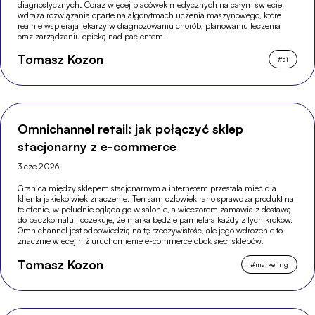
diagnostycznych. Coraz więcej placówek medycznych na całym świecie
wdraża rozwiązania oparte na algorytmach uczenia maszynowego, które
realnie wspierają lekarzy w diagnozowaniu chorób, planowaniu leczenia
oraz zarządzaniu opieką nad pacjentem.
Tomasz Kozon
#
ai
Omnichannel retail: jak połączyć sklep
stacjonarny z e-commerce
3 cze 2026
Granica między sklepem stacjonarnym a internetem przestała mieć dla
klienta jakiekolwiek znaczenie. Ten sam człowiek rano sprawdza produkt na
telefonie, w południe ogląda go w salonie, a wieczorem zamawia z dostawą
do paczkomatu i oczekuje, że marka będzie pamiętała każdy z tych kroków.
Omnichannel jest odpowiedzią na tę rzeczywistość, ale jego wdrożenie to
znacznie więcej niż uruchomienie e-commerce obok sieci sklepów.
Tomasz Kozon
#
marketing