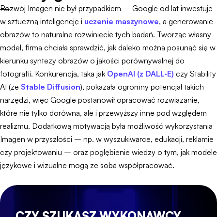
Rozwój Imagen nie był przypadkiem – Google od lat inwestuje
w sztuczną inteligencję i
uczenie maszynowe
, a generowanie
obrazów to naturalne rozwinięcie tych badań. Tworząc własny
model, firma chciała sprawdzić, jak daleko można posunąć się w
kierunku syntezy obrazów o jakości porównywalnej do
fotografii. Konkurencja, taka jak
OpenAI (z DALL·E)
czy Stability
AI (ze
Stable Diffusion
), pokazała ogromny potencjał takich
narzędzi, więc Google postanowił opracować rozwiązanie,
które nie tylko dorówna, ale i przewyższy inne pod względem
realizmu. Dodatkową motywacją była możliwość wykorzystania
Imagen w przyszłości – np. w wyszukiwarce, edukacji, reklamie
czy projektowaniu – oraz pogłębienie wiedzy o tym, jak modele
językowe i wizualne mogą ze sobą współpracować.
CZY SZUKASZ WYKONAWCY