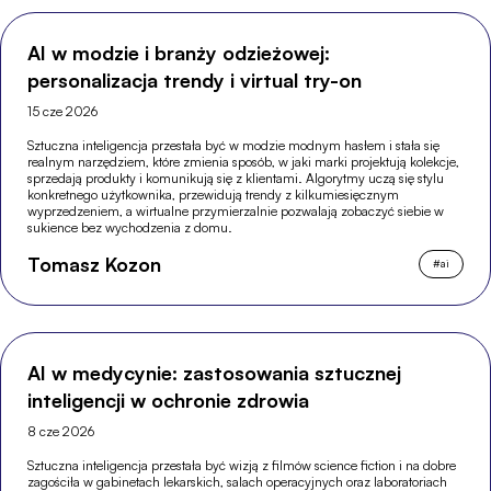
AI w modzie i branży odzieżowej:
personalizacja trendy i virtual try-on
15 cze 2026
Sztuczna inteligencja przestała być w modzie modnym hasłem i stała się
realnym narzędziem, które zmienia sposób, w jaki marki projektują kolekcje,
sprzedają produkty i komunikują się z klientami. Algorytmy uczą się stylu
konkretnego użytkownika, przewidują trendy z kilkumiesięcznym
wyprzedzeniem, a wirtualne przymierzalnie pozwalają zobaczyć siebie w
sukience bez wychodzenia z domu.
Tomasz Kozon
#
ai
AI w medycynie: zastosowania sztucznej
inteligencji w ochronie zdrowia
8 cze 2026
Sztuczna inteligencja przestała być wizją z filmów science fiction i na dobre
zagościła w gabinetach lekarskich, salach operacyjnych oraz laboratoriach