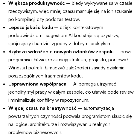
Większa produktywność
– błędy wykrywane są w czasie
rzeczywistym, więc mniej czasu marnuje się na ich szukanie
po kompilacji czy podczas testów.
Lepsza jakość kodu
– dzięki kontekstowym
podpowiedziom i sugestiom AI kod staje się czystszy,
spójniejszy i bardziej zgodny z dobrymi praktykami.
Szybsze wdrożenie nowych członków zespołu
– nowi
programiści łatwiej rozumieją strukturę projektu, ponieważ
Windsurf potrafi tłumaczyć zależności i zasady działania
poszczególnych fragmentów kodu.
Usprawniona współpraca
– AI pomaga utrzymać
jednolity styl pracy w całym zespole, co ułatwia code review
i minimalizuje konflikty w repozytorium.
Więcej czasu na kreatywność
– automatyzacja
powtarzalnych czynności pozwala programistom skupić się
na logice, architekturze i rozwiązywaniu realnych
problemów biznesowych.