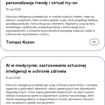
personalizacja trendy i virtual try-on
15 cze 2026
Sztuczna inteligencja przestała być w modzie modnym hasłem i stała się
realnym narzędziem, które zmienia sposób, w jaki marki projektują kolekcje,
sprzedają produkty i komunikują się z klientami. Algorytmy uczą się stylu
konkretnego użytkownika, przewidują trendy z kilkumiesięcznym
wyprzedzeniem, a wirtualne przymierzalnie pozwalają zobaczyć siebie w
sukience bez wychodzenia z domu.
Tomasz Kozon
#
ai
AI w medycynie: zastosowania sztucznej
inteligencji w ochronie zdrowia
8 cze 2026
Sztuczna inteligencja przestała być wizją z filmów science fiction i na dobre
zagościła w gabinetach lekarskich, salach operacyjnych oraz laboratoriach
diagnostycznych. Coraz więcej placówek medycznych na całym świecie
wdraża rozwiązania oparte na algorytmach uczenia maszynowego, które
realnie wspierają lekarzy w diagnozowaniu chorób, planowaniu leczenia
oraz zarządzaniu opieką nad pacjentem.