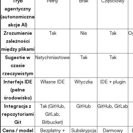
Tryb
Pełny
Brak
Częściowy
agentyczny
(autonomiczne
akcje AI)
Zrozumienie
Tak
Nie
Tak
O
zależności
między plikami
Sugestie w
Natychmiastowe
Tak
Tak
czasie
rzeczywistym
Interfejs IDE
Własne IDE
Wtyczka
IDE + plugin
(pełne
środowisko)
Integracja z
Tak (GitHub,
GitHub
GitHub, GitLab
repozytoriami
GitLab,
Git
Bitbucket)
Cena / model
Bezpłatny +
Subskrypcja
Darmowy