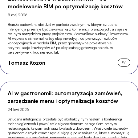
modelowania BIM po optymalizację kosztów
8 maj 2026
Branża budowlana stoi dziś w punkcie zwrotnym, w którym sztuczna
inteligencja przestaje być ciekawostką z konferencji branżowych, a staje się
realnym narzędziem pracy projektantów, kierowników budowy i inwestorów.
AI wspiera dziś niemal każdy etap inwestycji, od pierwszych szkiców
koncepcyjnych w modelu BIM, przez generatywne projektowanie i
optymalizację kosztorysów, aż po eksploatację gotowego obiektu w
perspektywie kilkudziesięciu lat.
Tomasz Kozon
#
ai
AI w gastronomii: automatyzacja zamówień,
zarządzanie menu i optymalizacja kosztów
24 kwi 2026
Sztuczna inteligencja przestała być abstrakcyjnym hasłem z konferencji
technologicznych i powoli staje się codziennym narzędziem pracy w
restauracjach, kawiarniach oraz lokalach z dowozem. Właściciele biznesów
gastronomicznych coraz częściej sięgają po rozwiązania, które automatyzują
przyjmowanie zamówień, pomagają zarządzać kartą dań i realnie obniżają