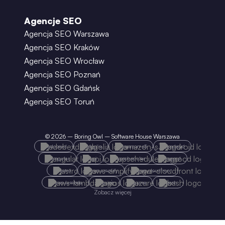
Agencje SEO
Agencja SEO Warszawa
Agencja SEO Kraków
Agencja SEO Wrocław
Agencja SEO Poznań
Agencja SEO Gdańsk
Agencja SEO Toruń
©
2026
– Boring Owl – Software House Warszawa
adobexd
algolia
amazon-s3
android
angular
api
apscheduler
argocd
astro
aws-amplify
aws-cloudfront
aws-lambda
axios
azure
bash
Zobacz więcej
bootstrap
bulma
cakephp
celery
chartjs
clojure
cloudflare
cloudinary
cms
cobol
contentful
coolify