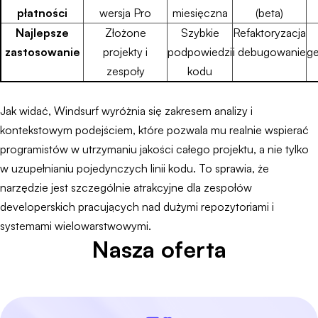
płatności
wersja Pro
miesięczna
(beta)
Najlepsze
Złożone
Szybkie
Refaktoryzacja
zastosowanie
projekty i
podpowiedzi
i debugowanie
g
zespoły
kodu
Jak widać, Windsurf wyróżnia się zakresem analizy i
kontekstowym podejściem, które pozwala mu realnie wspierać
programistów w utrzymaniu jakości całego projektu, a nie tylko
w uzupełnianiu pojedynczych linii kodu. To sprawia, że
narzędzie jest szczególnie atrakcyjne dla zespołów
developerskich pracujących nad dużymi repozytoriami i
systemami wielowarstwowymi.
Nasza oferta