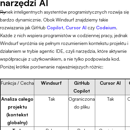
narzędzi AI
Rynek inteligentnych asystentów programistycznych rozwija się
bardzo dynamicznie. Obok Windsurf znajdziemy takie
rozwiązania jak GitHub
Copilot
,
Cursor AI
czy
Codeium
.
Każde z nich wspiera programistów w codziennej pracy, jednak
Windsurf wyróżnia się pełnym rozumieniem kontekstu projektu i
działaniem w trybie agentic IDE, czyli narzędzia, które aktywnie
współpracuje z użytkownikiem, a nie tylko podpowiada kod.
Poniżej krótkie porównanie najważniejszych różnic:
Funkcja / Cecha
Windsurf
GitHub
Cursor AI
Copilot
Analiza całego
Tak
Ograniczona
Tak
C
projektu
do pliku
(kontekst
globalny)