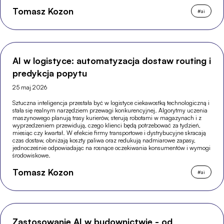
Tomasz Kozon
#
ai
AI w logistyce: automatyzacja dostaw routing i
predykcja popytu
25 maj 2026
Sztuczna inteligencja przestała być w logistyce ciekawostką technologiczną i
stała się realnym narzędziem przewagi konkurencyjnej. Algorytmy uczenia
maszynowego planują trasy kurierów, sterują robotami w magazynach i z
wyprzedzeniem przewidują, czego klienci będą potrzebować za tydzień,
miesiąc czy kwartał. W efekcie firmy transportowe i dystrybucyjne skracają
czas dostaw, obniżają koszty paliwa oraz redukują nadmiarowe zapasy,
jednocześnie odpowiadając na rosnące oczekiwania konsumentów i wymogi
środowiskowe.
Tomasz Kozon
#
ai
Zastosowanie AI w budownictwie - od