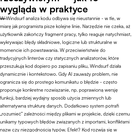
wygląda w praktyce
W Windsurf analiza kodu odbywa się nieustannie - w tle, w
miarę jak programista pisze kolejne linie. Narzędzie nie czeka, aż
użytkownik zakończy fragment pracy, tylko reaguje natychmiast,
wykrywając błędy składniowe, logiczne lub strukturalne w
momencie ich powstawania. W przeciwieństwie do
tradycyjnych linterów czy statycznych analizatorów, które
przeszukują kod dopiero po zapisaniu pliku, Windsurf działa
dynamicznie i kontekstowo. Gdy AI zauważy problem, nie
ogranicza się do prostego komunikatu o błędzie - często
proponuje konkretne rozwiązanie, np. poprawioną wersję
funkcji, bardziej wydajny sposób użycia zmiennych lub
alternatywną strukturę danych. Dodatkowo system potrafi
„rozumieć” zależności między plikami w projekcie, dzięki czemu
unikamy typowych błędów związanych z importami, konfliktami
nazw czy niezgodnością typów. Efekt? Kod rozwija się w