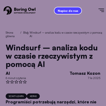
Napisz do nas
Strona
/
Blog
/
Windsurf – analiza kodu w czasie rzeczywistym z pomocą
główna
AI
Windsurf – analiza kodu
w czasie rzeczywistym z
pomocą AI
AI
Tomasz Kozon
6 minut czytania
7 lis 2025
SCIKIT-LEARN
KERAS
Programiści potrzebują narzędzi, które nie