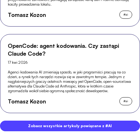
koszty prowadzenia lokalu.
Tomasz Kozon
#
ai
OpenCode: agent kodowania. Czy zastąpi
Claude Code?
17 kwi 2026
Agenci kodowania AI zmieniają sposób, w jaki programiści pracują na co
dzień, a rynek tych narzędzi rozwija się w zawrotnym tempie. Jednym z
najgłośniejszych graczy ostatnich miesięcy jest OpenCode, open-source'owa
alternatywa dla Claude Code od Anthropic, która w krótkim czasie
zgromadziła wokół siebie ogromną społeczność deweloperów.
Tomasz Kozon
#
ai
Zobacz wszystkie artykuły powiązane z #AI