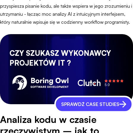
przyspiesza pisanie kodu, ale także wspiera w jego zrozumieniu i
utrzymaniu - łącząc moc analizy AI z intuicyjnym interfejsem,
który naturalnie wpisuje się w codzienny workflow programisty.
CZY SZUKASZ WYKONAWCY
PROJEKTÓW IT ?
SPRAWDŹ CASE STUDIES
Analiza kodu w czasie
rzeczywistym – jak to