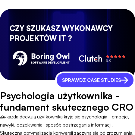
CZY SZUKASZ WYKONAWCY
PROJEKTÓW IT ?
SPRAWDŹ CASE STUDIES
Psychologia użytkownika -
fundament skutecznego CRO
Za każdą decyzją użytkownika kryje się psychologia - emocje,
nawyki, oczekiwania i sposób postrzegania informacji.
Skuteczna optymalizacja konwersji zaczyna się od zrozumienia,