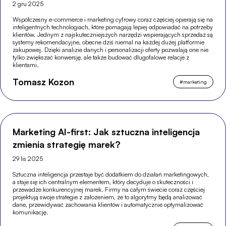
2 gru 2025
Współczesny e-commerce i marketing cyfrowy coraz częściej opierają się na
inteligentnych technologiach, które pomagają lepiej odpowiadać na potrzeby
klientów. Jednym z najskuteczniejszych narzędzi wspierających sprzedaż są
systemy rekomendacyjne, obecne dziś niemal na każdej dużej platformie
zakupowej. Dzięki analizie danych i personalizacji oferty pozwalają one nie
tylko zwiększać konwersję, ale także budować długofalowe relacje z
klientami.
Tomasz Kozon
#
marketing
Marketing AI-first: Jak sztuczna inteligencja
zmienia strategię marek?
29 lis 2025
Sztuczna inteligencja przestaje być dodatkiem do działań marketingowych,
a staje się ich centralnym elementem, który decyduje o skuteczności i
przewadze konkurencyjnej marek. Firmy na całym świecie coraz częściej
projektują swoje strategie z założeniem, że to algorytmy będą analizować
dane, przewidywać zachowania klientów i automatycznie optymalizować
komunikację.