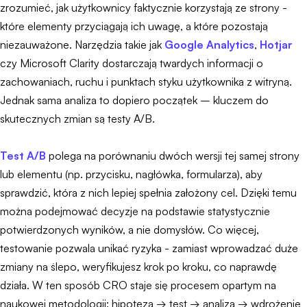
zrozumieć, jak użytkownicy faktycznie korzystają ze strony -
które elementy przyciągają ich uwagę, a które pozostają
niezauważone. Narzędzia takie jak
Google Analytics
,
Hotjar
czy Microsoft Clarity dostarczają twardych informacji o
zachowaniach, ruchu i punktach styku użytkownika z witryną.
Jednak sama analiza to dopiero początek – kluczem do
skutecznych zmian są testy A/B.
Test A/B
polega na porównaniu dwóch wersji tej samej strony
lub elementu (np. przycisku, nagłówka, formularza), aby
sprawdzić, która z nich lepiej spełnia założony cel. Dzięki temu
można podejmować decyzje na podstawie statystycznie
potwierdzonych wyników, a nie domysłów. Co więcej,
testowanie pozwala unikać ryzyka - zamiast wprowadzać duże
zmiany na ślepo, weryfikujesz krok po kroku, co naprawdę
działa. W ten sposób CRO staje się procesem opartym na
naukowej metodologii: hipoteza → test → analiza → wdrożenie