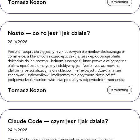
Tomasz Kozon
#
marketing
Nosto – co to jest i jak działa?
28 lis 2025
Personalizacja stała się jednym z kluczowych elementów skutecznego e-
commerce, a klienci coraz częściej oczekują, że sklep dopasuje ofertę
dokładnie do ich potrzeb. Jednym z narzędzi, które pozwala osiągnąć ten
efekt w sposób automatyczny i efektywny, jest Nosto - zaawansowana
platforma personalizacyjna dla sklepów internetowych. Dzięki analizie
zachowań użytkowników i inteligentnym algorytmom Nosto potrafi
podpowiedzieć klientom właściwe produkty w odpowiednim momencie.
Tomasz Kozon
#
marketing
Claude Code – czym jest i jak działa?
24 lis 2025
Claude Code to jedno z narzędzi opartych na sztucznej inteligencji,