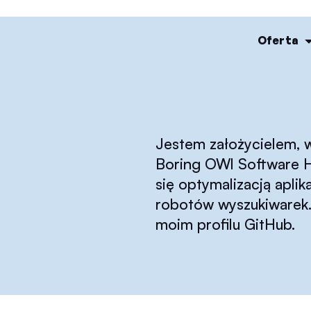
Oferta
Jestem założycielem, 
Boring OWl Software H
się optymalizacją apl
robotów wyszukiwarek. 
moim profilu GitHub.