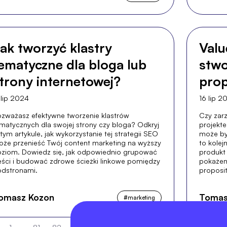
ak tworzyć klastry
Valu
ematyczne dla bloga lub
stwo
trony internetowej?
prop
 lip 2024
16 lip 2
zważasz efektywne tworzenie klastrów
Czy zarz
matycznych dla swojej strony czy bloga? Odkryj
projekte
tym artykule, jak wykorzystanie tej strategii SEO
może by
że przenieść Twój content marketing na wyższy
to kolej
ziom. Dowiedz się, jak odpowiednio grupować
produkt
eści i budować zdrowe ścieżki linkowe pomiędzy
pokażem
dstronami.
proposit
omasz Kozon
Tomas
#
marketing