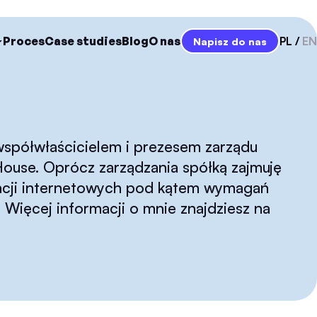
Proces
Case studies
Blog
O nas
PL
EN
Napisz do nas
współwłaścicielem i prezesem zarządu
ouse. Oprócz zarządzania spółką zajmuję
ikacji internetowych pod kątem wymagań
Więcej informacji o mnie znajdziesz na