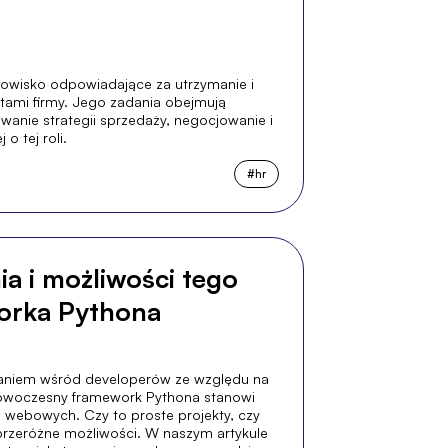
owisko odpowiadające za utrzymanie i
entami firmy. Jego zadania obejmują
wanie strategii sprzedaży, negocjowanie i
o tej roli.
#
hr
a i możliwości tego
orka Pythona
naniem wśród developerów ze względu na
 nowoczesny framework Pythona stanowi
ji webowych. Czy to proste projekty, czy
rzeróżne możliwości. W naszym artykule