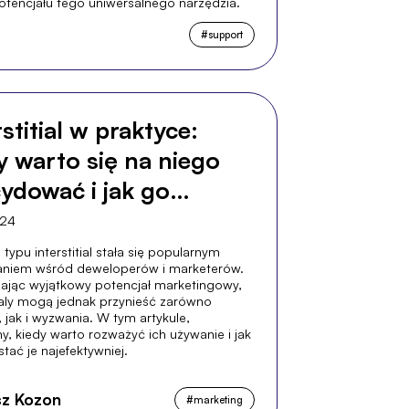
potencjału tego uniwersalnego narzędzia.
#
support
rstitial w praktyce:
y warto się na niego
ydować i jak go
tywnie wykorzystać
024
typu interstitial stała się popularnym
aniem wśród deweloperów i marketerów.
ając wyjątkowy potencjał marketingowy,
tialy mogą jednak przynieść zarówno
, jak i wyzwania. W tym artykule,
 kiedy warto rozważyć ich używanie i jak
tać je najefektywniej.
z Kozon
#
marketing