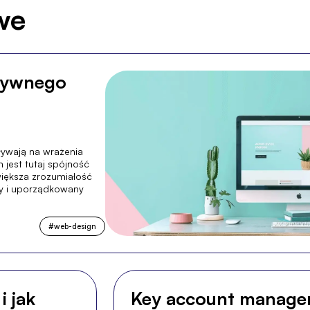
we
ktywnego
pływają na wrażenia
jest tutaj spójność
zwiększa zrozumiałość
ny i uporządkowany
#
web-design
i jak
Key account manager: 