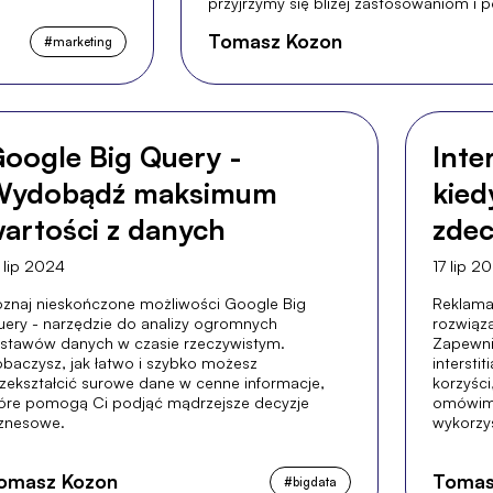
przyjrzymy się bliżej zastosowaniom i 
Tomasz Kozon
#
marketing
oogle Big Query -
Inte
Wydobądź maksimum
kied
artości z danych
zdec
efek
 lip 2024
17 lip 2
znaj nieskończone możliwości Google Big
Reklama 
ery - narzędzie do analizy ogromnych
rozwiąz
stawów danych w czasie rzeczywistym.
Zapewni
baczysz, jak łatwo i szybko możesz
intersti
zekształcić surowe dane w cenne informacje,
korzyści
óre pomogą Ci podjąć mądrzejsze decyzje
omówimy,
znesowe.
wykorzys
omasz Kozon
Tomas
#
bigdata