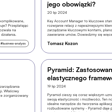
jego obowiązki?
20 lip 2024
 skomplikowane,
Key Account Manager to kluczowe stan
nuje? Przeplatając
rozwijanie relacji z najważniejszymi kli
pozwala na
zarządzanie kluczowymi kontami, plano
działania.
zawieranie umów. Dowiedzmy się więcej 
Tomasz Kozon
#
business-analysis
Pyramid: Zastosowani
elastycznego framew
19 lip 2024
 zarządzania
ji. Właściwy
Pyramid cieszy się coraz większym uz
ze zorganizowany
swoją elastyczność i możliwości. Ten
idealne narzędzie do tworzenia aplikac
rozbudowane systemy - Pyramid daje p