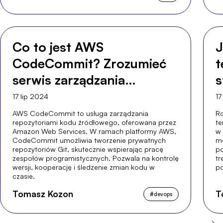
Co to jest AWS
J
CodeCommit? Zrozumieć
t
serwis zarządzania
s
źródłami Amazon.
17 lip 2024
17
AWS CodeCommit to usługa zarządzania
Ro
repozytoriami kodu źródłowego, oferowana przez
te
Amazon Web Services. W ramach platformy AWS,
w 
CodeCommit umożliwia tworzenie prywatnych
mo
repozytoriów Git, skutecznie wspierając pracę
po
zespołów programistycznych. Pozwala na kontrolę
tr
wersji, kooperację i śledzenie zmian kodu w
po
czasie.
Tomasz Kozon
T
#
devops