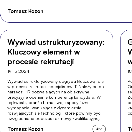
Tomasz Kozon
Wywiad ustrukturyzowany:
G
Kluczowy element w
procesie rekrutacji
w
19 lip 2024
18
Wywiad ustrukturyzowany odgrywa kluczową rolę
Po
w procesie rekrutacji specjalistów IT. Należy on do
Qu
narzędzi HR pozwalających na obiektywne i
ze
precyzyjne ocenienie kompetencji kandydata. W
Zo
tej kwestii, branża IT ma swoje specyficzne
pr
wymagania, wynikające z dynamicznie
kt
rozwijających się technologii, które powinny być
bi
uwzględnione podczas rozmowy kwalifikacyjnej.
Tomasz Kozon
T
#
hr