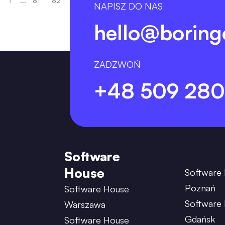
1
...
81
82
83
84
85
...
247
NAPISZ DO NAS
hello@boring
ZADZWOŃ
+48 509 280
Software
House
Software
Poznań
Software House
Software
Warszawa
Gdańsk
Software House