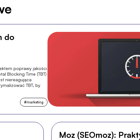
we
m do
pektem poprawy jakości
tal Blocking Time (TBT)
st niereagująca
ptymalizować TBT, by
#
marketing
Moz (SEOmoz): Prakt