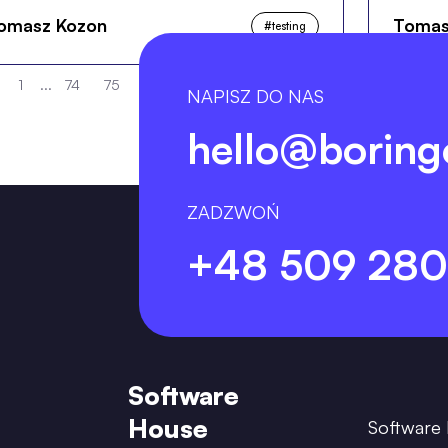
omasz Kozon
Tomas
#
testing
1
...
74
75
76
77
78
...
247
NAPISZ DO NAS
hello@boring
ZADZWOŃ
+48 509 280
Software
House
Software