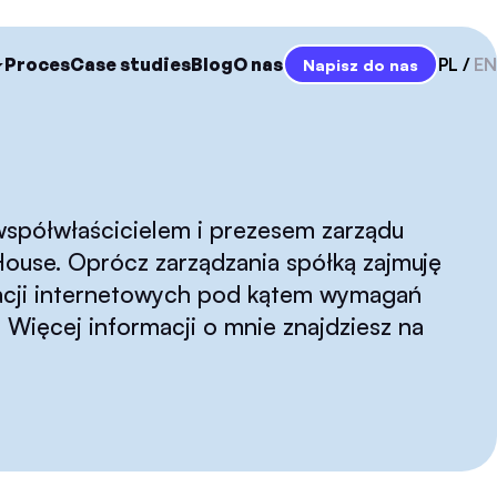
Proces
Case studies
Blog
O nas
PL
EN
Napisz do nas
współwłaścicielem i prezesem zarządu
ouse. Oprócz zarządzania spółką zajmuję
ikacji internetowych pod kątem wymagań
Więcej informacji o mnie znajdziesz na