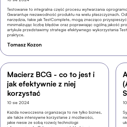
Testowanie to integralna część procesu wytwarzania oprogram
Gwarantuje niezawodność produktu na wielu płaszczyznach. O
narzędzia, takie jak TestComplete, mogą znacząco przyspieszyć
minimalizując liczbę błędów oraz poprawiając ogólną jakość p
artykule przedstawimy strategie efektywnego wykorzystania Te
praktyce.
Tomasz Kozon
Macierz BCG - co to jest i
A
jak efektywnie z niej
(
korzystać
S
10 sie 2024
10
Każda nowoczesna organizacja to nie tylko biznes,
S
ale także intensywne korzystanie z możliwości,
ni
jakie niesie ze sobą rozwój technologii
uk