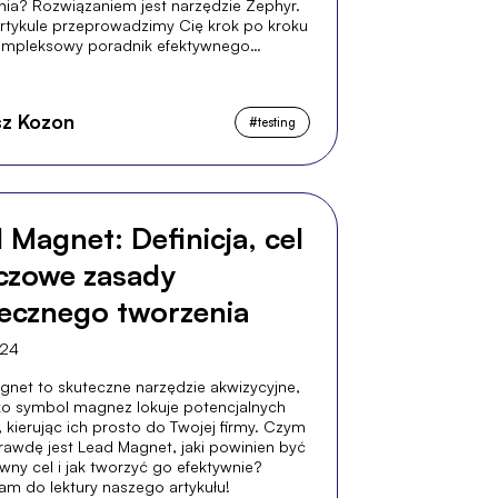
nia? Rozwiązaniem jest narzędzie Zephyr.
rtykule przeprowadzimy Cię krok po kroku
ompleksowy poradnik efektywnego
ia z Zephyr.
z Kozon
#
testing
 Magnet: Definicja, cel
uczowe zasady
ecznego tworzenia
024
gnet to skuteczne narzędzie akwizycyjne,
ako symbol magnez lokuje potencjalnych
, kierując ich prosto do Twojej firmy. Czym
rawdę jest Lead Magnet, jaki powinien być
wny cel i jak tworzyć go efektywnie?
am do lektury naszego artykułu!