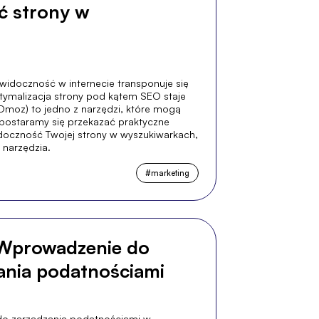
ć strony w
widoczność w internecie transponuje się
tymalizacja strony pod kątem SEO staje
EOmoz) to jedno z narzędzi, które mogą
postaramy się przekazać praktyczne
doczność Twojej strony w wyszukiwarkach,
 narzędzia.
#
marketing
 Wprowadzenie do
ania podatnościami
do zarządzania podatnościami w