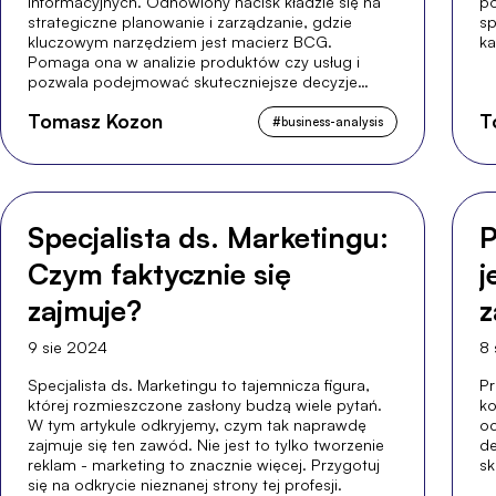
informacyjnych. Odnowiony nacisk kładzie się na
po
strategiczne planowanie i zarządzanie, gdzie
sp
kluczowym narzędziem jest macierz BCG.
ka
Pomaga ona w analizie produktów czy usług i
pozwala podejmować skuteczniejsze decyzje
biznesowe.
Tomasz Kozon
T
#
business-analysis
Specjalista ds. Marketingu:
P
Czym faktycznie się
j
zajmuje?
z
9 sie 2024
8 
Specjalista ds. Marketingu to tajemnicza figura,
Pr
której rozmieszczone zasłony budzą wiele pytań.
ko
W tym artykule odkryjemy, czym tak naprawdę
oc
zajmuje się ten zawód. Nie jest to tylko tworzenie
de
reklam - marketing to znacznie więcej. Przygotuj
sk
się na odkrycie nieznanej strony tej profesji.