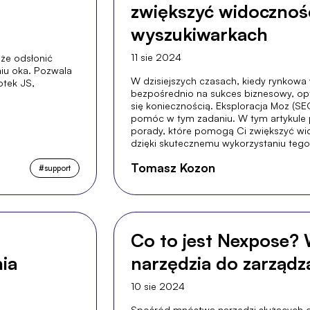
zwiększyć widocznoś
wyszukiwarkach
11 sie 2024
oże odsłonić
iu oka. Pozwala
W dzisiejszych czasach, kiedy rynkowa 
otek JS,
bezpośrednio na sukces biznesowy, op
się koniecznością. Eksploracja Moz (S
pomóc w tym zadaniu. W tym artykule 
porady, które pomogą Ci zwiększyć wi
dzięki skutecznemu wykorzystaniu tego
Tomasz Kozon
#
support
Co to jest Nexpose?
ia
narzędzia do zarządz
10 sie 2024
Spośród mnóstwa narzędzi służących 