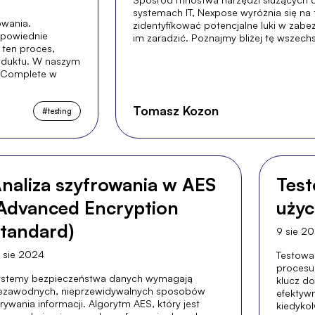
systemach IT, Nexpose wyróżnia się na t
owania.
zidentyfikować potencjalne luki w zabe
dpowiednie
im zaradzić. Poznajmy bliżej tę wszech
 ten proces,
roduktu. W naszym
stComplete w
Tomasz Kozon
#
testing
naliza szyfrowania w AES
Test
Advanced Encryption
użyc
tandard)
9 sie 2
 sie 2024
Testowan
procesu
ystemy bezpieczeństwa danych wymagają
klucz do
ezawodnych, nieprzewidywalnych sposobów
efektywn
rywania informacji. Algorytm AES, który jest
kiedykol