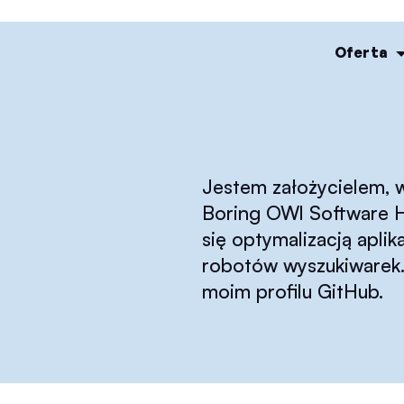
Oferta
Jestem założycielem, 
Boring OWl Software H
się optymalizacją apl
robotów wyszukiwarek. 
moim profilu GitHub.