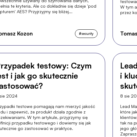
wszechnie używany do szyfrowania danych,
testowa
ełnia te kryteria. Ale co dokładnie się dzieje 'pod
W tym a
pturem' AES? Przyjrzyjmy się bliżej...
przez k
testowan
omasz Kozon
Tomas
#
security
rzypadek testowy: Czym
Lead
est i jak go skutecznie
i kl
astosować?
skut
sie 2024
8 sie 2
zypadki testowe pomagają nam mierzyć jakość
Lead Ma
du i zapewnić, że produkt działa zgodnie z
które j
zekiwaniami. W tym artykule, przyjrzymy się
klientów
finicji przypadku testowego i dowiemy się jak
tak na p
utecznie go zastosować w praktyce.
jego głó
Zaprasz