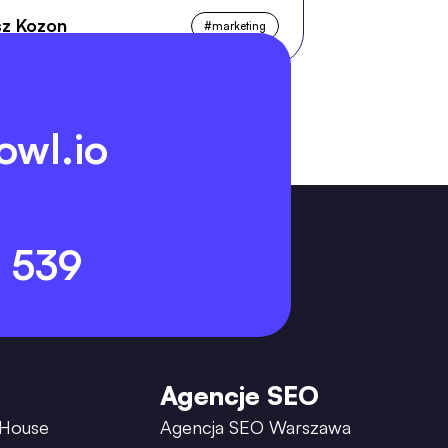
z Kozon
#
marketing
owl.io
 539
Agencje SEO
 House
Agencja SEO Warszawa