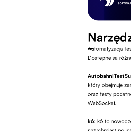
Narzędz
Automatyzacja tes
Dostępne są różn
Autobahn|TestSu
który obejmuje za
oraz testy podatn
WebSocket.
k6
: k6 to nowocz
natychmiast po ins