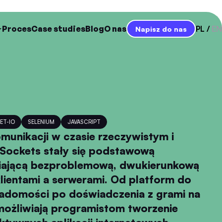
Proces
Case studies
Blog
O nas
PL
EN
Napisz do nas
ET-IO
SELENIUM
JAVASCRIPT
munikacji w czasie rzeczywistym i
ockets stały się podstawową
wiającą bezproblemową, dwukierunkową
lientami a serwerami. Od platform do
adomości po doświadczenia z grami na
ożliwiają programistom tworzenie