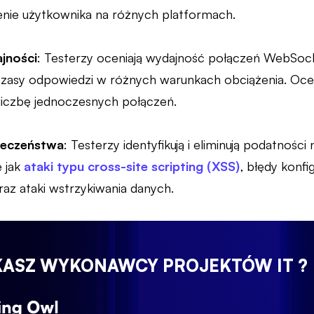
nie użytkownika na różnych platformach.
jności
: Testerzy oceniają wydajność połączeń WebSock
asy odpowiedzi w różnych warunkach obciążenia. Oceniają
liczbę jednoczesnych połączeń.
ieczeństwa
: Testerzy identyfikują i eliminują podatności
 jak
ataki typu cross-site scripting (XSS)
, błędy konfi
az ataki wstrzykiwania danych.
KASZ WYKONAWCY PROJEKTÓW IT ?