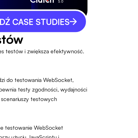
Ź CASE STUDIES
stów
es testów i zwiększa efektywność.
dzi do testowania WebSocket,
pewnia testy zgodności, wydajności
 scenariuszy testowych
uje testowanie WebSocket
rzy użyciu JavaScriptu i