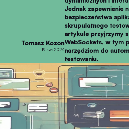
dynamicznych i intera
Jednak zapewnienie n
bezpieczeństwa apli
skrupulatnego testow
artykule przyjrzymy 
WebSockets, w tym p
Tomasz Kozon
narzędziom do automat
19 kwi 2024
testowaniu.