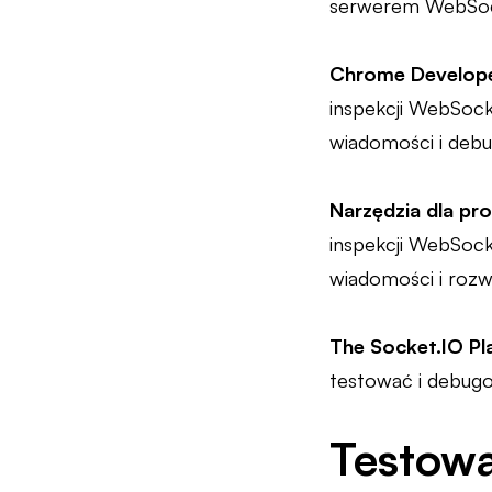
serwerem WebSock
Chrome Develope
inspekcji WebSoc
wiadomości i deb
Narzędzia dla pr
inspekcji WebSock
wiadomości i roz
The Socket.IO P
testować i debugo
Testowa