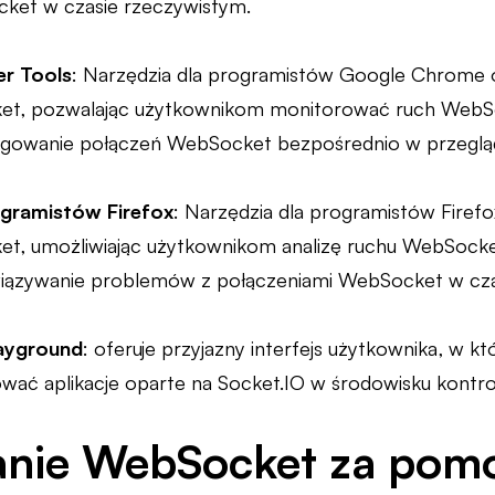
et w czasie rzeczywistym.
r Tools
: Narzędzia dla programistów Google Chrome 
ket, pozwalając użytkownikom monitorować ruch WebSo
ugowanie połączeń WebSocket bezpośrednio w przeglą
ogramistów Firefox
: Narzędzia dla programistów Firef
et, umożliwiając użytkownikom analizę ruchu WebSocke
wiązywanie problemów z połączeniami WebSocket w cza
layground
: oferuje przyjazny interfejs użytkownika, w 
wać aplikacje oparte na Socket.IO w środowisku kont
nie WebSocket za pomo