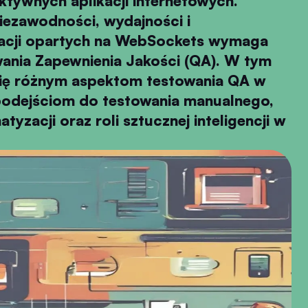
ktywnych aplikacji internetowych.
iezawodności, wydajności i
kacji opartych na WebSockets wymaga
ania Zapewnienia Jakości (QA). W tym
się różnym aspektom testowania QA w
odejściom do testowania manualnego,
yzacji oraz roli sztucznej inteligencji w