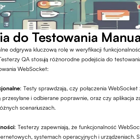
ia do Testowania Manu
ne odgrywa kluczową rolę w weryfikacji funkcjonalności 
 Testerzy QA stosują różnorodne podejścia do testowan
howania WebSocket:
jonalne
: Testy sprawdzają, czy połączenia WebSocket 
 przesyłane i odbierane poprawnie, oraz czy aplikacja z
óżnych scenariuszach.
ności
: Testerzy zapewniają, że funkcjonalność WebSock
ternetowych, systemach operacyjnych i urządzeniach. Sp