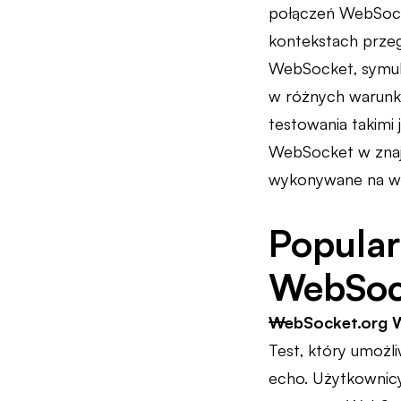
połączeń WebSock
kontekstach przeg
WebSocket, symulo
w różnych warun
testowania takimi 
WebSocket w znaj
wykonywane na wie
Popular
WebSoc
WebSocket.org 
Test, który umożl
echo. Użytkownic