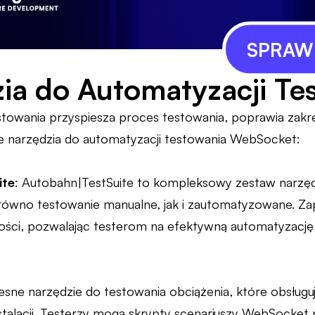
SPRAWD
ia do Automatyzacji Te
towania przyspiesza proces testowania, poprawia zakr
e narzędzia do automatyzacji testowania WebSocket:
ite
: Autobahn|TestSuite to kompleksowy zestaw narzę
równo testowanie manualne, jak i zautomatyzowane. Za
ości, pozwalając testerom na efektywną automatyzację
esne narzędzie do testowania obciążenia, które obsług
talacji. Testerzy mogą skrypty scenariuszy WebSocket p