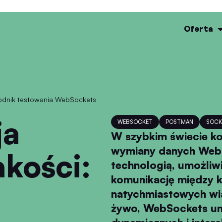
Oferta
ewodnik testowania WebSockets
WEBSOCKET
POSTMAN
SOCK
W szybkim świecie ko
wymiany danych WebS
akości:
technologią, umożli
komunikację między k
natychmiastowych wi
żywo, WebSockets um