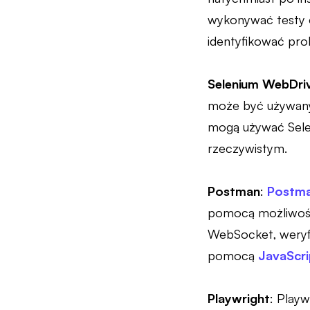
wykonywać testy o
identyfikować pro
Selenium WebDri
może być używany
mogą używać Selen
rzeczywistym.
Postman
:
Postm
pomocą możliwośc
WebSocket, weryf
pomocą
JavaScri
Playwright
: Play