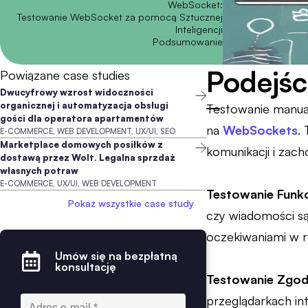
WebSocket:
Testowanie WebSocket za pomocą Sztucznej
Inteligencji
Podsumowanie
Podejśc
Powiązane case studies
Dwucyfrowy wzrost widoczności
organicznej i automatyzacja obsługi
Testowanie manual
gości dla operatora apartamentów
na
WebSockets
.
E-COMMERCE, WEB DEVELOPMENT, UX/UI, SEO
Marketplace domowych posiłków z
komunikacji i zac
dostawą przez Wolt. Legalna sprzdaż
własnych potraw
E-COMMERCE, UX/UI, WEB DEVELOPMENT
Testowanie Funkc
Pokaż wszystkie case study
czy wiadomości są
oczekiwaniami w r
Umów się na bezpłatną
konsultację
Testowanie Zgod
przeglądarkach in