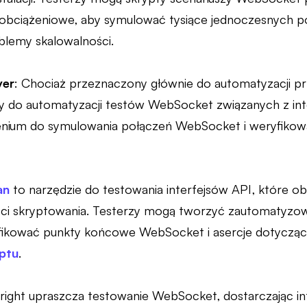
bciążeniowe, aby symulować tysiące jednoczesnych po
blemy skalowalności.
ver
: Chociaż przeznaczony głównie do automatyzacji p
 do automatyzacji testów WebSocket związanych z inte
ium do symulowania połączeń WebSocket i weryfikowan
an
to narzędzie do testowania interfejsów API, które o
i skryptowania. Testerzy mogą tworzyć zautomatyzowa
ikować punkty końcowe WebSocket i asercje dotycząc
ptu
.
wright upraszcza testowanie WebSocket, dostarczając in