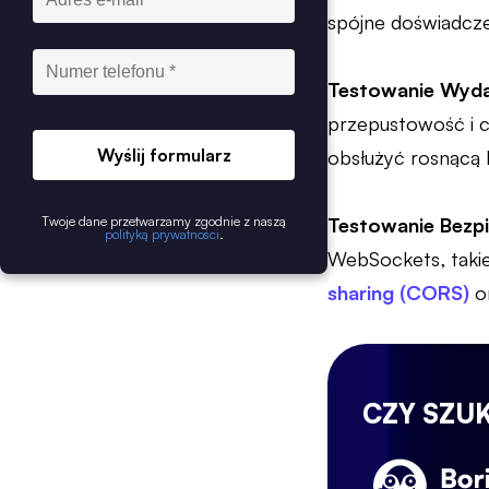
spójne doświadcze
Testowanie Wyda
przepustowość i cz
Wyślij formularz
obsłużyć rosnącą 
Twoje dane przetwarzamy zgodnie z naszą
Testowanie Bezp
polityką prywatności
.
WebSockets, takie
sharing (CORS)
or
CZY SZU