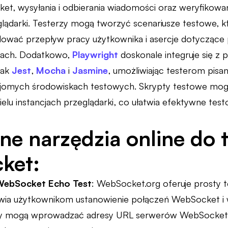
et, wysyłania i odbierania wiadomości oraz weryfikow
lądarki. Testerzy mogą tworzyć scenariusze testowe, kt
wać przepływ pracy użytkownika i asercje dotyczące 
kach. Dodatkowo,
Playwright
doskonale integruje się z
jak
Jest
,
Mocha
i
Jasmine
, umożliwiając testerom pisa
omych środowiskach testowych. Skrypty testowe mogą
lu instancjach przeglądarki, co ułatwia efektywne testo
ne narzędzia online do 
ket:
WebSocket Echo Test
: WebSocket.org oferuje prosty
iwia użytkownikom ustanowienie połączeń WebSocket i
y mogą wprowadzać adresy URL serwerów WebSocket i