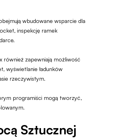
obejmują wbudowane wsparcie dla
cket, inspekcję ramek
darce.
ox również zapewniają możliwość
t, wyświetlanie ładunków
sie rzeczywistym.
którym programiści mogą tworzyć,
rolowanym.
cą Sztucznej