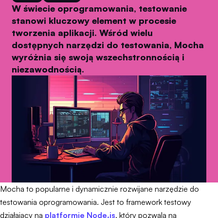
W świecie oprogramowania, testowanie
stanowi kluczowy element w procesie
tworzenia aplikacji. Wśród wielu
dostępnych narzędzi do testowania, Mocha
wyróżnia się swoją wszechstronnością i
niezawodnością.
Mocha to popularne i dynamicznie rozwijane narzędzie do
testowania oprogramowania. Jest to framework testowy
działający na
platformie Node.js
, który pozwala na