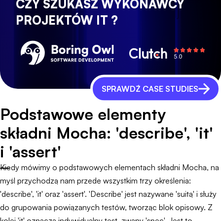
CZY SZUKASZ WYKONAWCY
PROJEKTÓW IT ?
SPRAWDŹ CASE STUDIES
Podstawowe elementy
składni Mocha: 'describe', 'it'
i 'assert'
Kiedy mówimy o podstawowych elementach składni Mocha, na
myśl przychodzą nam przede wszystkim trzy określenia:
'describe', 'it' oraz 'assert'. 'Describe' jest nazywane 'suitą' i służy
do grupowania powiązanych testów, tworząc blok opisowy. Z
kolei 'it' oznacza indywidualny test, zwany 'spec'. Jest to