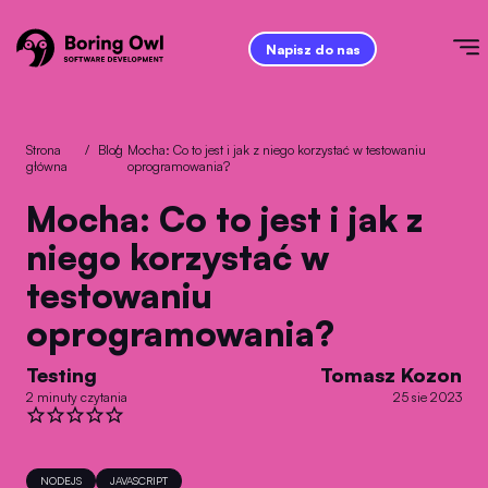
Napisz do nas
Strona
/
Blog
/
Mocha: Co to jest i jak z niego korzystać w testowaniu
główna
oprogramowania?
Mocha: Co to jest i jak z
niego korzystać w
testowaniu
oprogramowania?
Testing
Tomasz Kozon
2 minuty czytania
25 sie 2023
NODEJS
JAVASCRIPT