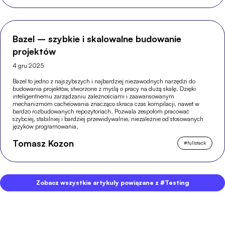
Bazel – szybkie i skalowalne budowanie
projektów
4 gru 2025
Bazel to jedno z najszybszych i najbardziej niezawodnych narzędzi do
budowania projektów, stworzone z myślą o pracy na dużą skalę. Dzięki
inteligentnemu zarządzaniu zależnościami i zaawansowanym
mechanizmom cache’owania znacząco skraca czas kompilacji, nawet w
bardzo rozbudowanych repozytoriach. Pozwala zespołom pracować
szybciej, stabilniej i bardziej przewidywalnie, niezależnie od stosowanych
języków programowania.
Tomasz Kozon
#
fullstack
Zobacz wszystkie artykuły powiązane z #Testing