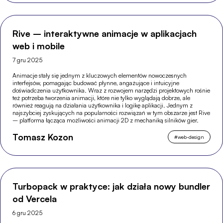
Rive – interaktywne animacje w aplikacjach
web i mobile
7 gru 2025
Animacje stały się jednym z kluczowych elementów nowoczesnych
interfejsów, pomagając budować płynne, angażujące i intuicyjne
doświadczenia użytkownika. Wraz z rozwojem narzędzi projektowych rośnie
też potrzeba tworzenia animacji, które nie tylko wyglądają dobrze, ale
również reagują na działania użytkownika i logikę aplikacji. Jednym z
najszybciej zyskujących na popularności rozwiązań w tym obszarze jest Rive
– platforma łącząca możliwości animacji 2D z mechaniką silników gier.
Tomasz Kozon
#
web-design
Turbopack w praktyce: jak działa nowy bundler
od Vercela
6 gru 2025