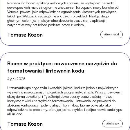
Rosnąca złożoność aplikacji webowych sprawia, że wydajność narzędzi
developerskich ma dziś ogromne znaczenie. Turbopack, nowy bundler od
Vercela, powstał jako odpowiedź na ograniczenia klasycznych rozwiązań,
takich jak Webpack, szczególnie w dużych projektach Next.js. Jego
głównym celem jest maksymalne skrócenie czasu startu aplikacji i
natychmiastowy hot reload podczas pracy z kodem.
Tomasz Kozon
#
front-end
Biome w praktyce: nowoczesne narzędzie do
formatowania i lintowania kodu
4 gru 2025
Utrzymanie spójnego stylu i wysokiej jakości kodu to jedno z największych
wyzwań w nowoczesnych projektach programistycznych. Wraz z rozwojem
ekosystemu JavaScript i TypeScript deweloperzy coraz częściej muszą
korzystać z wielu narzędzi do formatowania i lintowania, co prowadzi do
złożonej konfiguracji i potencjalnych konfliktów. Biome powstało jako
odpowiedź na te problemy, oferując jedno, szybkie i spójne rozwiązanie typu
all-in-one.
Tomasz Kozon
#
fullstack