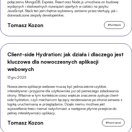
połączeniu MongoDB, Express, React oraz Node.js umożliwia on budowę
wydajnych i skalowalnych rozwiązań opartych w całości na języku
JavaScript. Stack ten jest chętnie wybierany zarówno przez startupy, jak i
doświadczone zespoły developerskie.
Tomasz Kozon
#
fullstack
Client-side Hydration: jak działa i dlaczego jest
kluczowa dla nowoczesnych aplikacji
webowych
13 gru 2025
Nowoczesne aplikacje webowe muszą być jednocześnie szybkie,
interaktywne i przyjazne dla użytkownika już od pierwszego załadowania
strony. Właśnie w tym kontekście coraz większe znaczenie zyskuje client-
side hydration, czyli mechanizm łączący renderowanie po stronie serwera z
logiką uruchamianą w przeglądarce. Dzięki niemu możliwe jest
wyświetlenie treści niemal natychmiast, a następnie płynne przejście do
pełnej interaktywności aplikacji.
Tomasz Kozon
#
front-end