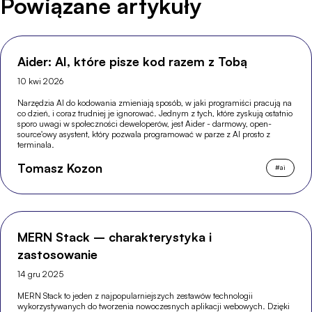
Powiązane artykuły
Aider: AI, które pisze kod razem z Tobą
10 kwi 2026
Narzędzia AI do kodowania zmieniają sposób, w jaki programiści pracują na
co dzień, i coraz trudniej je ignorować. Jednym z tych, które zyskują ostatnio
sporo uwagi w społeczności deweloperów, jest Aider - darmowy, open-
source'owy asystent, który pozwala programować w parze z AI prosto z
terminala.
Tomasz Kozon
#
ai
MERN Stack – charakterystyka i
zastosowanie
14 gru 2025
MERN Stack to jeden z najpopularniejszych zestawów technologii
wykorzystywanych do tworzenia nowoczesnych aplikacji webowych. Dzięki