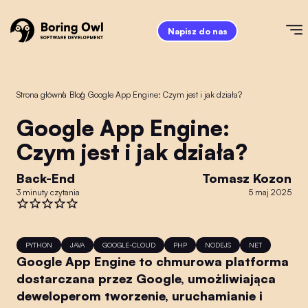
Napisz do nas
Strona główna
/
Blog
/
Google App Engine: Czym jest i jak działa?
Google App Engine:
Czym jest i jak działa?
Back-End
Tomasz Kozon
3 minuty czytania
5 maj 2025
PYTHON
JAVA
GOOGLE-CLOUD
PHP
NODEJS
NET
Google App Engine to chmurowa platforma
dostarczana przez Google, umożliwiająca
deweloperom tworzenie, uruchamianie i