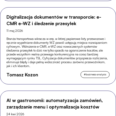
Digitalizacja dokumentów w transporcie: e-
CMR e-WZ i śledzenie przesyłek
11 maj 2026
Branża transportowa wkracza w erę, w której papierowe listy przewozowe i
ręcznie wypełniane dokumenty WZ powoli ustępują miejsca rozwiązaniom
cyfrowym. Wdrożenie e-CMR, e-WZ oraz nowoczesnych systemów
śledzenia przesyłek to dziś nie tylko sposób na ograniczenie kosztów, ale
przede wszystkim realna przewaga konkurencyjna na coraz bardziej
wymagającym rynku TSL. Cyfryzacja dokumentów przyspiesza rozliczenia,
eliminuje błędy i daje pełną widoczność procesu zarówno przewoźnikom,
jak i ich klientom.
Tomasz Kozon
#
business-analysis
AI w gastronomii: automatyzacja zamówień,
zarządzanie menu i optymalizacja kosztów
24 kwi 2026