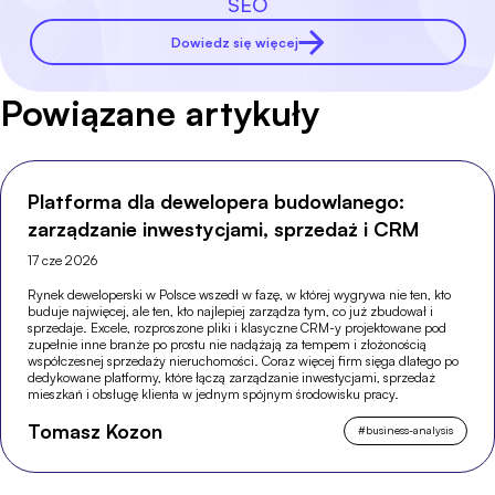
SEO
Dowiedz się więcej
Powiązane artykuły
Platforma dla dewelopera budowlanego:
zarządzanie inwestycjami, sprzedaż i CRM
17 cze 2026
Rynek deweloperski w Polsce wszedł w fazę, w której wygrywa nie ten, kto
buduje najwięcej, ale ten, kto najlepiej zarządza tym, co już zbudował i
sprzedaje. Excele, rozproszone pliki i klasyczne CRM-y projektowane pod
zupełnie inne branże po prostu nie nadążają za tempem i złożonością
współczesnej sprzedaży nieruchomości. Coraz więcej firm sięga dlatego po
dedykowane platformy, które łączą zarządzanie inwestycjami, sprzedaż
mieszkań i obsługę klienta w jednym spójnym środowisku pracy.
Tomasz Kozon
#
business-analysis