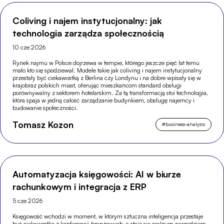
Coliving i najem instytucjonalny: jak
technologia zarządza społecznością
10 cze 2026
Rynek najmu w Polsce dojrzewa w tempie, którego jeszcze pięć lat temu
mało kto się spodziewał. Modele takie jak coliving i najem instytucjonalny
przestały być ciekawostką z Berlina czy Londynu i na dobre wpisały się w
krajobraz polskich miast, oferując mieszkańcom standard obsługi
porównywalny z sektorem hotelarskim. Za tą transformacją stoi technologia,
która spaja w jedną całość zarządzanie budynkiem, obsługę najemcy i
budowanie społeczności.
Tomasz Kozon
#
business-analysis
Automatyzacja księgowości: AI w biurze
rachunkowym i integracja z ERP
5 cze 2026
Księgowość wchodzi w moment, w którym sztuczna inteligencja przestaje
być ciekawostką z konferencji branżowych, a staje się realnym narzędziem