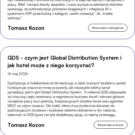
pracy. KSeF, rosnące koszty zespołów i coraz wyższe oczekiwania klientów
sprawiają, że automatyzacja procesów księgowych i integracja AI z
systemami ERP przechodzą z kategorii „warto rozważyć” do „trzeba
wdrożyć”.
Tomasz Kozon
#
business-intelligence
GDS - czym jest Global Distribution System i
jak hotel może z niego korzystać?
14 maj 2026
Dystrybucja w hotelarstwie od lat ewoluuje, a obok znanych każdemu portali
funkcjonuje znacznie mniej oczywisty, ale niezwykle istotny kanał
sprzedaży, jakim jest Global Distribution System. To właśnie GDS odpowiada
za znaczną część rezerwacji w segmencie business travel i stanowi główne
narzędzie pracy biur podróży, korporacyjnych działów travel oraz agentów
MICE na całym świecie. Dla hoteli, które chcą skutecznie docierać do
podróżujących służbowo i budować stabilne obłożenie w dni robocze,
obecność w GDS bywa nie tyle dodatkową opcją, co realną przewagą
konkurencyjną.
Tomasz Kozon
#
business-analysis