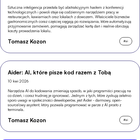
Sztuczna inteligencja przestała być abstrakcyjnym hasłem z konferencji
technologicznych i powoli staje się codziennym narzędziem pracy w
restauracjach, kawiarniach oraz lokalach z dowozem. Właściciele biznesów
gastronomicznych coraz częściej sięgają po rozwiązania, które automatyzują
przyjmowanie zamówień, pomagają zarządzać kartą dań i realnie obniżają
koszty prowadzenia lokalu.
Tomasz Kozon
#
ai
Aider: AI, które pisze kod razem z Tobą
10 kwi 2026
Narzędzia AI do kodowania zmieniają sposób, w jaki programiści pracują na
co dzień, i coraz trudniej je ignorować. Jednym z tych, które zyskują ostatnio
sporo uwagi w społeczności deweloperów, jest Aider - darmowy, open-
source'owy asystent, który pozwala programować w parze z AI prosto z
terminala.
Tomasz Kozon
#
ai