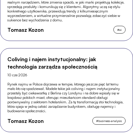
realnym narzędziem, które zmienia sposób, w jaki marki projektują kolekcje,
sprzedają produkty i komunikują się z klientami. Algorytmy uczą się stylu
konkretnego użytkownika, przewidują trendy z kilkumiesięcznym
wyprzedzeniem, a wirtualne przymierzalnie pozwalają zobaczyć siebie w
sukience bez wychodzenia z domu.
Tomasz Kozon
#
ai
Coliving i najem instytucjonalny: jak
technologia zarządza społecznością
10 cze 2026
Rynek najmu w Polsce dojrzewa w tempie, którego jeszcze pięć lat temu
mało kto się spodziewał. Modele takie jak coliving i najem instytucjonalny
przestały być ciekawostką z Berlina czy Londynu i na dobre wpisały się w
krajobraz polskich miast, oferując mieszkańcom standard obsługi
porównywalny z sektorem hotelarskim. Za tą transformacją stoi technologia,
która spaja w jedną całość zarządzanie budynkiem, obsługę najemcy i
budowanie społeczności.
Tomasz Kozon
#
business-analysis