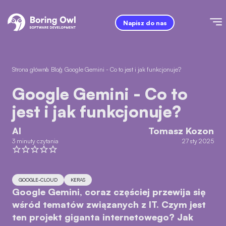
Napisz do nas
Strona główna
/
Blog
/
Google Gemini - Co to jest i jak funkcjonuje?
Google Gemini - Co to
jest i jak funkcjonuje?
AI
Tomasz Kozon
3 minuty czytania
27 sty 2025
GOOGLE-CLOUD
KERAS
Google Gemini, coraz częściej przewija się
wśród tematów związanych z IT. Czym jest
ten projekt giganta internetowego? Jak