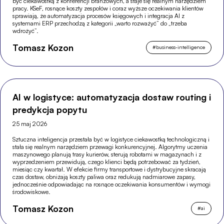
być ciekawostką z konferencji branżowych, a staje się realnym narzędziem
pracy. KSeF, rosnące koszty zespołów i coraz wyższe oczekiwania klientów
sprawiają, że automatyzacja procesów księgowych i integracja AI z
systemami ERP przechodzą z kategorii „warto rozważyć” do „trzeba
wdrożyć”.
Tomasz Kozon
#
business-intelligence
AI w logistyce: automatyzacja dostaw routing i
predykcja popytu
25 maj 2026
Sztuczna inteligencja przestała być w logistyce ciekawostką technologiczną i
stała się realnym narzędziem przewagi konkurencyjnej. Algorytmy uczenia
maszynowego planują trasy kurierów, sterują robotami w magazynach i z
wyprzedzeniem przewidują, czego klienci będą potrzebować za tydzień,
miesiąc czy kwartał. W efekcie firmy transportowe i dystrybucyjne skracają
czas dostaw, obniżają koszty paliwa oraz redukują nadmiarowe zapasy,
jednocześnie odpowiadając na rosnące oczekiwania konsumentów i wymogi
środowiskowe.
Tomasz Kozon
#
ai