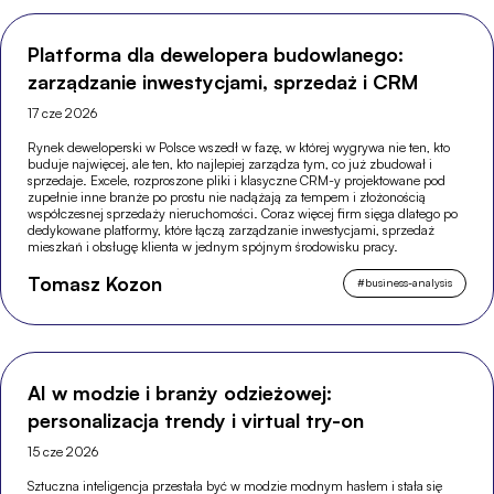
Platforma dla dewelopera budowlanego:
zarządzanie inwestycjami, sprzedaż i CRM
17 cze 2026
Rynek deweloperski w Polsce wszedł w fazę, w której wygrywa nie ten, kto
buduje najwięcej, ale ten, kto najlepiej zarządza tym, co już zbudował i
sprzedaje. Excele, rozproszone pliki i klasyczne CRM-y projektowane pod
zupełnie inne branże po prostu nie nadążają za tempem i złożonością
współczesnej sprzedaży nieruchomości. Coraz więcej firm sięga dlatego po
dedykowane platformy, które łączą zarządzanie inwestycjami, sprzedaż
mieszkań i obsługę klienta w jednym spójnym środowisku pracy.
Tomasz Kozon
#
business-analysis
AI w modzie i branży odzieżowej:
personalizacja trendy i virtual try-on
15 cze 2026
Sztuczna inteligencja przestała być w modzie modnym hasłem i stała się