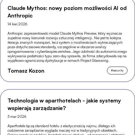
Claude Mythos: nowy poziom możliwości AI od
Anthropic
14 kwi 2026
Anthropic zaprezentowało model Claude Mythos Preview, który wyznacza
zupełnie nowy kierunek rozwoju sztucznej inteligencji. Nie jest to kolejna
iteracja znanych rozwiązań, lecz system o możliwościach wykraczających
poza dotychczasowe standardy, szczególnie w obszarze analizy
oprogramowania i cyberbezpieczeństwa. Jego zdolność do autonomicznego
wykrywania podatności typu zero-day sprawiła, że firma zdecydowała się na
wyjątkowo ograniczoną dystrybucję w ramach Project Glasswing.
Tomasz Kozon
#
security
Technologia w aparthotelach - jakie systemy
wspierają zarządzanie?
3 mar 2026
Aparthotele łączą standard hotelu z elastycznością najmu, dlatego ich
codzienne zarządzanie wygląda inaczej niż w tradycyjnych obiektach.
Goście oczekują szybkiej, bezobsługowej obsługi - od rezerwacji i płatności