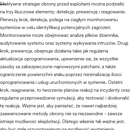
Efektywne strategie obrony przed exploitami można podzielić
na trzy kluczowe elementy: detekcję, prewencję i reagowanie.
Pierwszy krok, detekcja, polega na ciągłym monitorowaniu
systemów w celu identyfikacji potencjalnych zagrożeń.
Monitorowanie może obejmować analizę plików dziennika,
audytowanie systemu oraz systemy wykrywania intruzów. Drugi
krok, prewencja, obejmuje działania takie jak regularna
aktualizacja oprogramowania, upewnienie się, że wszystkie
zasoby są zabezpieczone najnowszymi patchami, a także
ograniczenie powierzchni ataku poprzez minimalizację ilości
oprogramowania i usług uruchomionych w systemie. Ostatni
krok, reagowanie, to tworzenie planów reakcji na incydenty oraz
regularne przeprowadzanie symulacji, aby testować i doskonalić
tę reakcję. Ważne jest, aby pamiętać, że nawet najbardziej
zaawansowane metody obrony nie są niezawodne - zawsze
istnieje możliwość eksploitacji. Dlatego właśnie tak ważne jest,
aby być stale przygotowanym na możliwość wystąpienia