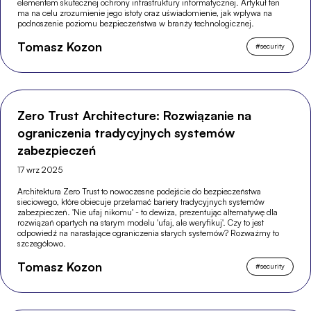
elementem skutecznej ochrony infrastruktury informatycznej. Artykuł ten
ma na celu zrozumienie jego istoty oraz uświadomienie, jak wpływa na
podnoszenie poziomu bezpieczeństwa w branży technologicznej.
Tomasz Kozon
#
security
Zero Trust Architecture: Rozwiązanie na
ograniczenia tradycyjnych systemów
zabezpieczeń
17 wrz 2025
Architektura Zero Trust to nowoczesne podejście do bezpieczeństwa
sieciowego, które obiecuje przełamać bariery tradycyjnych systemów
zabezpieczeń. 'Nie ufaj nikomu' - to dewiza, prezentując alternatywę dla
rozwiązań opartych na starym modelu 'ufaj, ale weryfikuj'. Czy to jest
odpowiedź na narastające ograniczenia starych systemów? Rozważmy to
szczegółowo.
Tomasz Kozon
#
security