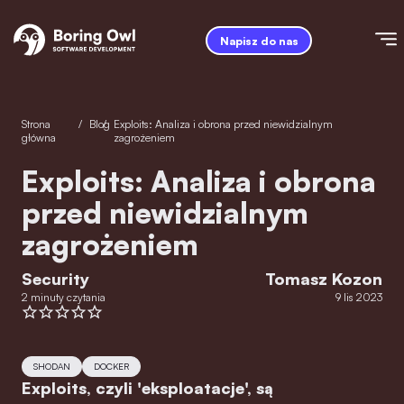
Napisz do nas
Strona
/
Blog
/
Exploits: Analiza i obrona przed niewidzialnym
główna
zagrożeniem
Exploits: Analiza i obrona
przed niewidzialnym
zagrożeniem
Security
Tomasz Kozon
2 minuty czytania
9 lis 2023
SHODAN
DOCKER
Exploits, czyli 'eksploatacje', są