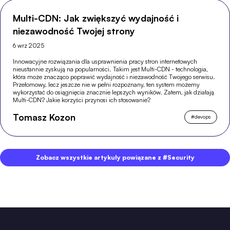
Multi-CDN: Jak zwiększyć wydajność i
niezawodność Twojej strony
6 wrz 2025
Innowacyjne rozwiązania dla usprawnienia pracy stron internetowych
nieustannie zyskują na popularności. Takim jest Multi-CDN - technologia,
która może znacząco poprawić wydajność i niezawodność Twojego serwisu.
Przełomowy, lecz jeszcze nie w pełni rozpoznany, ten system możemy
wykorzystać do osiągnięcia znacznie lepszych wyników. Zatem, jak działają
Multi-CDN? Jakie korzyści przynosi ich stosowanie?
Tomasz Kozon
#
devops
Zobacz wszystkie artykuły powiązane z #Security