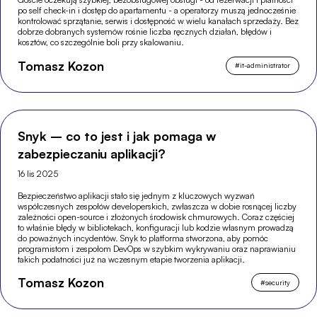
po self check-in i dostęp do apartamentu - a operatorzy muszą jednocześnie
kontrolować sprzątanie, serwis i dostępność w wielu kanałach sprzedaży. Bez
dobrze dobranych systemów rośnie liczba ręcznych działań, błędów i
kosztów, co szczególnie boli przy skalowaniu.
Tomasz Kozon
#
it-administrator
Snyk – co to jest i jak pomaga w
zabezpieczaniu aplikacji?
16 lis 2025
Bezpieczeństwo aplikacji stało się jednym z kluczowych wyzwań
współczesnych zespołów developerskich, zwłaszcza w dobie rosnącej liczby
zależności open-source i złożonych środowisk chmurowych. Coraz częściej
to właśnie błędy w bibliotekach, konfiguracji lub kodzie własnym prowadzą
do poważnych incydentów. Snyk to platforma stworzona, aby pomóc
programistom i zespołom DevOps w szybkim wykrywaniu oraz naprawianiu
takich podatności już na wczesnym etapie tworzenia aplikacji.
Tomasz Kozon
#
security