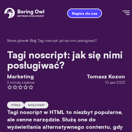
Napisz do nas
Strona główna
/
Blog
/
Tagi noscript: jak się nimi posługiwać?
Tagi noscript: jak się nimi
posługiwać?
Marketing
Tomasz Kozon
2 minuty czytania
10 paź 2023
HTML5
MAILCHIMP
Tagi noscript w HTML to niezbyt popularne,
ale cenne narzędzie. Służą one do
wyświetlania alternatywnego contentu, gdy