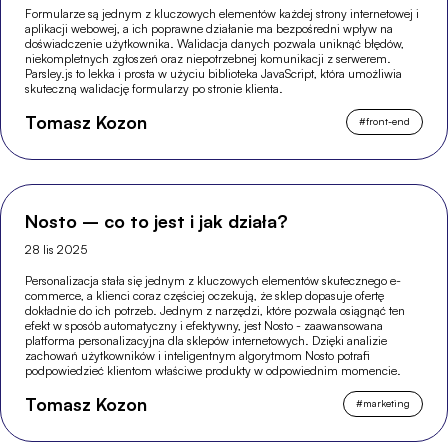
Formularze są jednym z kluczowych elementów każdej strony internetowej i
aplikacji webowej, a ich poprawne działanie ma bezpośredni wpływ na
doświadczenie użytkownika. Walidacja danych pozwala uniknąć błędów,
niekompletnych zgłoszeń oraz niepotrzebnej komunikacji z serwerem.
Parsley.js to lekka i prosta w użyciu biblioteka JavaScript, która umożliwia
skuteczną walidację formularzy po stronie klienta.
Tomasz Kozon
#
front-end
Nosto – co to jest i jak działa?
28 lis 2025
Personalizacja stała się jednym z kluczowych elementów skutecznego e-
commerce, a klienci coraz częściej oczekują, że sklep dopasuje ofertę
dokładnie do ich potrzeb. Jednym z narzędzi, które pozwala osiągnąć ten
efekt w sposób automatyczny i efektywny, jest Nosto - zaawansowana
platforma personalizacyjna dla sklepów internetowych. Dzięki analizie
zachowań użytkowników i inteligentnym algorytmom Nosto potrafi
podpowiedzieć klientom właściwe produkty w odpowiednim momencie.
Tomasz Kozon
#
marketing