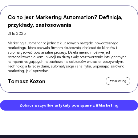
Co to jest Marketing Automation? Definicja,
przykłady, zastosowania
21 lis 2025
Marketing automation to jedno z kluczowych narzędzi nowoczesnego
marketingu, które pozwala firmom skuteczniej docierać do klientów i
automatyzować powtarzalne procesy. Dzięki niemu możliwe jest
personalizowanie komunikacji na dużą skalę oraz tworzenie inteligentnych
kampanii reagujących na zachowania odbiorców w czasie rzeczywistym.
Technologia ta łączy dane, automatyzację i analitykę, wspierając zarówno
marketing, jak i sprzedaż.
Tomasz Kozon
#
marketing
Zobacz wszystkie artykuły powiązane z #Marketing