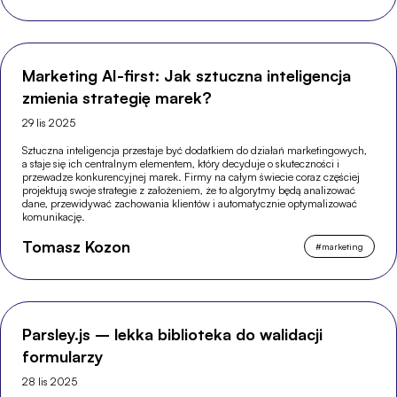
Marketing AI-first: Jak sztuczna inteligencja
zmienia strategię marek?
29 lis 2025
Sztuczna inteligencja przestaje być dodatkiem do działań marketingowych,
a staje się ich centralnym elementem, który decyduje o skuteczności i
przewadze konkurencyjnej marek. Firmy na całym świecie coraz częściej
projektują swoje strategie z założeniem, że to algorytmy będą analizować
dane, przewidywać zachowania klientów i automatycznie optymalizować
komunikację.
Tomasz Kozon
#
marketing
Parsley.js – lekka biblioteka do walidacji
formularzy
28 lis 2025