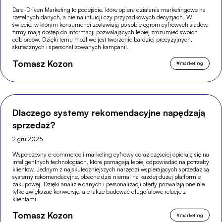
Data-Driven Marketing to podejście, które opiera działania marketingowe na
rzetelnych danych, a nie na intuicji czy przypadkowych decyzjach. W
świecie, w którym konsumenci zostawiają po sobie ogrom cyfrowych śladów,
firmy mają dostęp do informacji pozwalających lepiej zrozumieć swoich
odbiorców. Dzięki temu możliwe jest tworzenie bardziej precyzyjnych,
skutecznych i spersonalizowanych kampanii.
Tomasz Kozon
#
marketing
Dlaczego systemy rekomendacyjne napędzają
sprzedaż?
2 gru 2025
Współczesny e-commerce i marketing cyfrowy coraz częściej opierają się na
inteligentnych technologiach, które pomagają lepiej odpowiadać na potrzeby
klientów. Jednym z najskuteczniejszych narzędzi wspierających sprzedaż są
systemy rekomendacyjne, obecne dziś niemal na każdej dużej platformie
zakupowej. Dzięki analizie danych i personalizacji oferty pozwalają one nie
tylko zwiększać konwersję, ale także budować długofalowe relacje z
klientami.
Tomasz Kozon
#
marketing