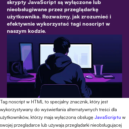
skrypty JavaScript są wyłączone lub
nieobsługiwane przez przeglądarkę
użytkownika. Rozważmy, jak zrozumieć i
efektywnie wykorzystać tagi noscript w
naszym kodzie.
Tag noscript w HTML to specjalny znacznik, który jest
wykorzystywany do wyświetlania alternatywnych treści dla
użytkowników, którzy mają wyłączoną obsługę
JavaScriptu
w
swojej przeglądarce lub używają przeglądarki nieobsługującej