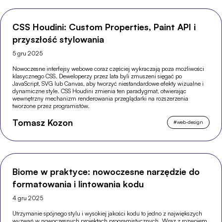
CSS Houdini: Custom Properties, Paint API i
przyszłość stylowania
5 gru 2025
Nowoczesne interfejsy webowe coraz częściej wykraczają poza możliwości
klasycznego CSS. Deweloperzy przez lata byli zmuszeni sięgać po
JavaScript, SVG lub Canvas, aby tworzyć niestandardowe efekty wizualne i
dynamiczne style. CSS Houdini zmienia ten paradygmat, otwierając
wewnętrzny mechanizm renderowania przeglądarki na rozszerzenia
tworzone przez programistów.
Tomasz Kozon
#
web-design
Biome w praktyce: nowoczesne narzędzie do
formatowania i lintowania kodu
4 gru 2025
Utrzymanie spójnego stylu i wysokiej jakości kodu to jedno z największych
wyzwań w nowoczesnych projektach programistycznych. Wraz z rozwojem