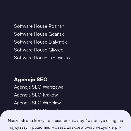
Software House Poznań
Software House Gdańsk
Software House Białystok
Software House Gliwice
Software House Trójmiasto
Agencje SEO
Agencja SEO Warszawa
Agencja SEO Kraków
Agencja SEO Wrocław
Agencja SEO Poznań
Agencja SEO Gdańsk
Nasza strona korzysta z ciasteczek, aby świadczyć usługi na
Agencja SEO Toruń
najwyższym poziomie. Możesz zaakceptować wszystkie pliki