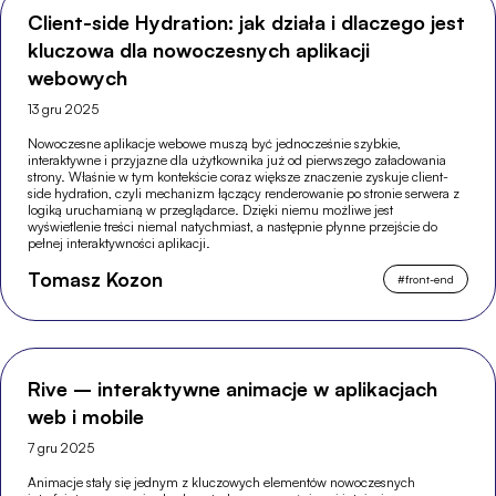
Client-side Hydration: jak działa i dlaczego jest
kluczowa dla nowoczesnych aplikacji
webowych
13 gru 2025
Nowoczesne aplikacje webowe muszą być jednocześnie szybkie,
interaktywne i przyjazne dla użytkownika już od pierwszego załadowania
strony. Właśnie w tym kontekście coraz większe znaczenie zyskuje client-
side hydration, czyli mechanizm łączący renderowanie po stronie serwera z
logiką uruchamianą w przeglądarce. Dzięki niemu możliwe jest
wyświetlenie treści niemal natychmiast, a następnie płynne przejście do
pełnej interaktywności aplikacji.
Tomasz Kozon
#
front-end
Rive – interaktywne animacje w aplikacjach
web i mobile
7 gru 2025
Animacje stały się jednym z kluczowych elementów nowoczesnych