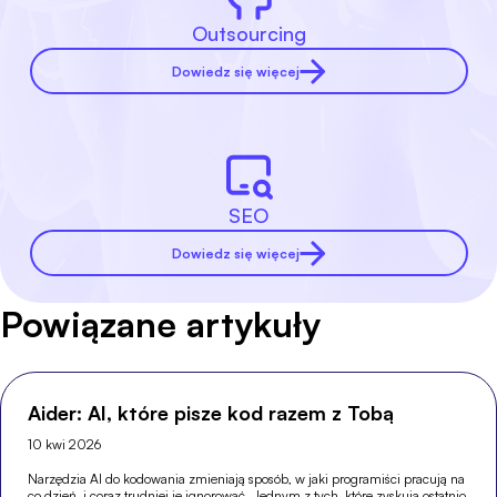
Outsourcing
Dowiedz się więcej
SEO
Dowiedz się więcej
Powiązane artykuły
Aider: AI, które pisze kod razem z Tobą
10 kwi 2026
Narzędzia AI do kodowania zmieniają sposób, w jaki programiści pracują na
co dzień, i coraz trudniej je ignorować. Jednym z tych, które zyskują ostatnio