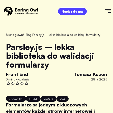
Napisz do nas
Strona główna
/
Blog
/
Parsley.js – lekka biblioteka do walidacji formularzy
Parsley.js – lekka
biblioteka do walidacji
formularzy
Front End
Tomasz Kozon
3 minuty czytania
28 lis 2025
JAVASCRIPT
HTML5
JQUERY
CSS3
Formularze są jednym z kluczowych
elementów każdej strony internetowej i