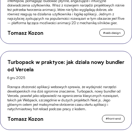
interfejsów, pomagając budować płynne, angażujące i intuicyjne
doświadczenia użytkownika. Wraz z rozwojem narzędzi projektowych rośnie
też potrzeba tworzenia animacji, które nie tylko wyglądają dobrze, ale
również reagują na działania użytkownika i logikę aplikacji. Jednym z
najszybciej zyskujących na popularności rozwiązań w tym obszarze jest Rive
– platforma łącząca możliwości animacji 2D z mechaniką silników gier.
Tomasz Kozon
#
web-design
Turbopack w praktyce: jak działa nowy bundler
od Vercela
6 gru 2025
Rosnąca złożoność aplikacji webowych sprawia, że wydajność narzędzi
developerskich ma dziś ogromne znaczenie. Turbopack, nowy bundler od
Vercela, powstał jako odpowiedź na ograniczenia klasycznych rozwiązań,
takich jak Webpack, szczególnie w dużych projektach Next.js. Jego
głównym celem jest maksymalne skrócenie czasu startu aplikacji i
natychmiastowy hot reload podczas pracy z kodem.
Tomasz Kozon
#
front-end