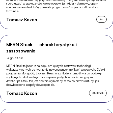
sporo uwagi w społeczności deweloperów, jest Aider - darmowy, open-
source'owy asystent, który pozwala programować w parze z AI prosto z
terminala.
Tomasz Kozon
#
ai
MERN Stack – charakterystyka i
zastosowanie
14 gru 2025
MERN Stack to jeden z najpopularniejszych zestawów technologii
wykorzystywanych do tworzenia nowoczesnych aplikacji webowych. Dzięki
połączeniu MongoDB, Express, React oraz Node.js umożliwia on budowę
wydajnych i skalowalnych rozwiązań opartych w całości na języku
JavaScript. Stack ten jest chętnie wybierany zarówno przez startupy, jak i
doświadczone zespoły developerskie.
Tomasz Kozon
#
fullstack