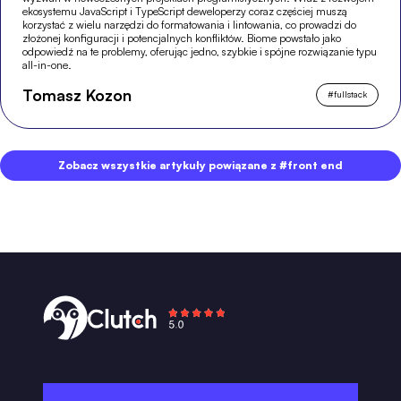
ekosystemu JavaScript i TypeScript deweloperzy coraz częściej muszą
korzystać z wielu narzędzi do formatowania i lintowania, co prowadzi do
złożonej konfiguracji i potencjalnych konfliktów. Biome powstało jako
odpowiedź na te problemy, oferując jedno, szybkie i spójne rozwiązanie typu
all-in-one.
Tomasz Kozon
#
fullstack
Zobacz wszystkie artykuły powiązane z #front end