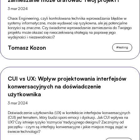
3 mar 2024
Chaos Engineering, czyli kontrolowana technika wprowadzania błędów w
systemy informatyczne, może wydawać się ryzykowna, ale jej potencjalne
korzyści są znaczne. Czy świadome wprowadzanie zamieszania do Twojego
projektu może okazać się nieoczekiwaną strategią na poprawę jego
wydajności i niezawodności?
Tomasz Kozon
#
testing
CUI vs UX: Wpływ projektowania interfejsów
konwersacyjnych na doświadczenie
użytkownika
3 mar 2024
Doświadczenie użytkownika (UX) w kontekście interfejsów konwersacyjnych
(CUI) jest tematem, który budzi sporo emocji i dyskusji. Jak CUI wpływa na
UX? Czy istnieje ryzyko 'rozmycia' tradycyjnego designu? Zacznijmy od
początku - czym są interfejsy konwersacyjne i jakie miejsce mogą zająć w
świecie technologii?