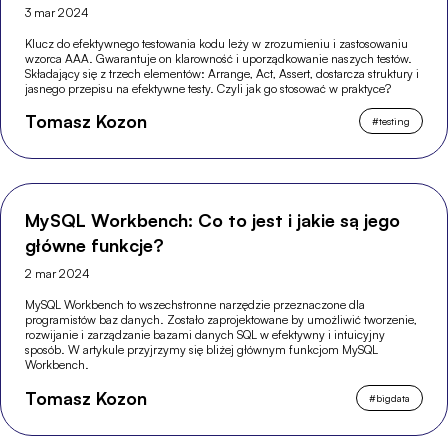
3 mar 2024
Klucz do efektywnego testowania kodu leży w zrozumieniu i zastosowaniu
wzorca AAA. Gwarantuje on klarowność i uporządkowanie naszych testów.
Składający się z trzech elementów: Arrange, Act, Assert, dostarcza struktury i
jasnego przepisu na efektywne testy. Czyli jak go stosować w praktyce?
Tomasz Kozon
#
testing
MySQL Workbench: Co to jest i jakie są jego
główne funkcje?
2 mar 2024
MySQL Workbench to wszechstronne narzędzie przeznaczone dla
programistów baz danych. Zostało zaprojektowane by umożliwić tworzenie,
rozwijanie i zarządzanie bazami danych SQL w efektywny i intuicyjny
sposób. W artykule przyjrzymy się bliżej głównym funkcjom MySQL
Workbench.
Tomasz Kozon
#
bigdata