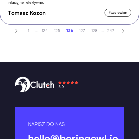
intuicyjne i efektywne.
Tomasz Kozon
#
web-design
1
...
124
125
126
127
128
...
247
NAPISZ DO NAS
hello@boringowl.io