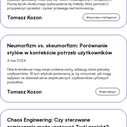
Poznaj tajniki skutecznego wykorzystania tej metody, która pomoże Ci
przyspieszyć sprzedaż i zyskać przewagę nad konkurencją.
Tomasz Kozon
#
business-intelligence
Neumorfizm vs. skeumorfizm: Porównanie
stylów w kontekście potrzeb użytkowników
4 mar 2024
Obie te tendencje mają swoje unikalne cechy, adresują różne potrzeby
użytkowników. W tym artykule porównamy je, by zrozumieć, jak mogą
wpływać na doświadczenie współczesnych użytkowników cyfrowych
produktów.
Tomasz Kozon
#
web-design
Chaos Engineering: Czy sterowane
zamieszanie może uratować Twój projekt?