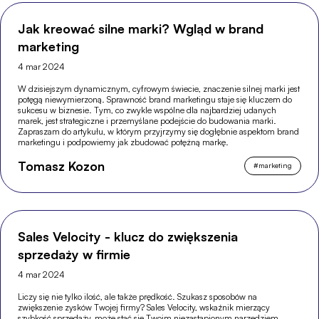
Jak kreować silne marki? Wgląd w brand
marketing
4 mar 2024
W dzisiejszym dynamicznym, cyfrowym świecie, znaczenie silnej marki jest
potęgą niewymierzoną. Sprawność brand marketingu staje się kluczem do
sukcesu w biznesie. Tym, co zwykle wspólne dla najbardziej udanych
marek, jest strategiczne i przemyślane podejście do budowania marki.
Zapraszam do artykułu, w którym przyjrzymy się dogłębnie aspektom brand
marketingu i podpowiemy jak zbudować potężną markę.
Tomasz Kozon
#
marketing
Sales Velocity - klucz do zwiększenia
sprzedaży w firmie
4 mar 2024
Liczy się nie tylko ilość, ale także prędkość. Szukasz sposobów na
zwiększenie zysków Twojej firmy? Sales Velocity, wskaźnik mierzący
szybkość sprzedaży, może stać się Twoim niezastąpionym narzędziem.