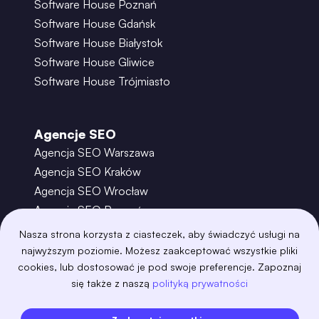
Software House Poznań
Software House Gdańsk
Software House Białystok
Software House Gliwice
Software House Trójmiasto
Agencje SEO
Agencja SEO Warszawa
Agencja SEO Kraków
Agencja SEO Wrocław
Agencja SEO Poznań
Agencja SEO Gdańsk
Nasza strona korzysta z ciasteczek, aby świadczyć usługi na
Agencja SEO Toruń
najwyższym poziomie. Możesz zaakceptować wszystkie pliki
cookies, lub dostosować je pod swoje preferencje. Zapoznaj
się także z naszą
polityką prywatności
©
2026
– Boring Owl – Software House Warszawa
adobexd
algolia
amazon-s3
android