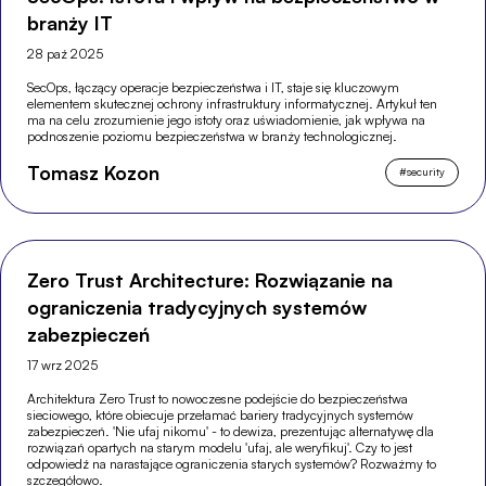
branży IT
28 paź 2025
SecOps, łączący operacje bezpieczeństwa i IT, staje się kluczowym
elementem skutecznej ochrony infrastruktury informatycznej. Artykuł ten
ma na celu zrozumienie jego istoty oraz uświadomienie, jak wpływa na
podnoszenie poziomu bezpieczeństwa w branży technologicznej.
Tomasz Kozon
#
security
Zero Trust Architecture: Rozwiązanie na
ograniczenia tradycyjnych systemów
zabezpieczeń
17 wrz 2025
Architektura Zero Trust to nowoczesne podejście do bezpieczeństwa
sieciowego, które obiecuje przełamać bariery tradycyjnych systemów
zabezpieczeń. 'Nie ufaj nikomu' - to dewiza, prezentując alternatywę dla
rozwiązań opartych na starym modelu 'ufaj, ale weryfikuj'. Czy to jest
odpowiedź na narastające ograniczenia starych systemów? Rozważmy to
szczegółowo.