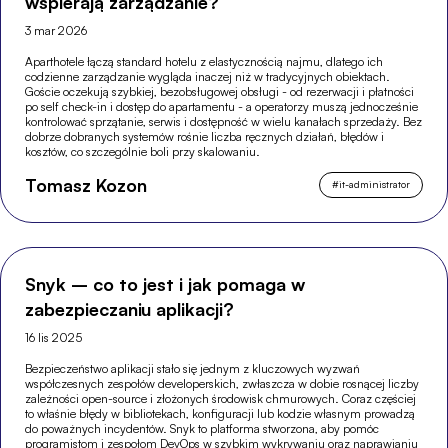
wspierają zarządzanie?
3 mar 2026
Aparthotele łączą standard hotelu z elastycznością najmu, dlatego ich
codzienne zarządzanie wygląda inaczej niż w tradycyjnych obiektach.
Goście oczekują szybkiej, bezobsługowej obsługi - od rezerwacji i płatności
po self check-in i dostęp do apartamentu - a operatorzy muszą jednocześnie
kontrolować sprzątanie, serwis i dostępność w wielu kanałach sprzedaży. Bez
dobrze dobranych systemów rośnie liczba ręcznych działań, błędów i
kosztów, co szczególnie boli przy skalowaniu.
Tomasz Kozon
#
it-administrator
Snyk – co to jest i jak pomaga w
zabezpieczaniu aplikacji?
16 lis 2025
Bezpieczeństwo aplikacji stało się jednym z kluczowych wyzwań
współczesnych zespołów developerskich, zwłaszcza w dobie rosnącej liczby
zależności open-source i złożonych środowisk chmurowych. Coraz częściej
to właśnie błędy w bibliotekach, konfiguracji lub kodzie własnym prowadzą
do poważnych incydentów. Snyk to platforma stworzona, aby pomóc
programistom i zespołom DevOps w szybkim wykrywaniu oraz naprawianiu