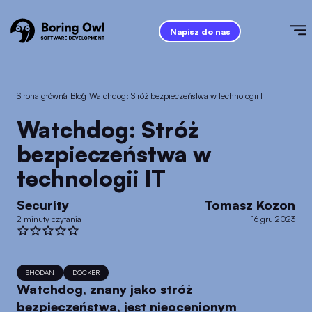
Napisz do nas
Strona główna
/
Blog
/
Watchdog: Stróż bezpieczeństwa w technologii IT
Watchdog: Stróż
bezpieczeństwa w
technologii IT
Security
Tomasz Kozon
2 minuty czytania
16 gru 2023
SHODAN
DOCKER
Watchdog, znany jako stróż
bezpieczeństwa, jest nieocenionym