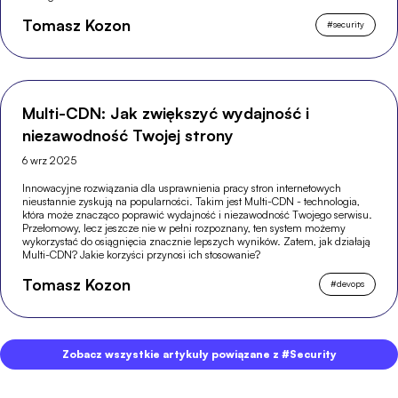
Tomasz Kozon
#
security
Multi-CDN: Jak zwiększyć wydajność i
niezawodność Twojej strony
6 wrz 2025
Innowacyjne rozwiązania dla usprawnienia pracy stron internetowych
nieustannie zyskują na popularności. Takim jest Multi-CDN - technologia,
która może znacząco poprawić wydajność i niezawodność Twojego serwisu.
Przełomowy, lecz jeszcze nie w pełni rozpoznany, ten system możemy
wykorzystać do osiągnięcia znacznie lepszych wyników. Zatem, jak działają
Multi-CDN? Jakie korzyści przynosi ich stosowanie?
Tomasz Kozon
#
devops
Zobacz wszystkie artykuły powiązane z #Security