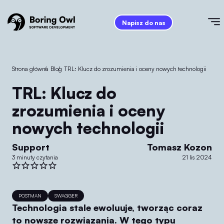
Napisz do nas
Strona główna
/
Blog
/
TRL: Klucz do zrozumienia i oceny nowych technologii
TRL: Klucz do
zrozumienia i oceny
nowych technologii
Support
Tomasz Kozon
3 minuty czytania
21 lis 2024
POSTMAN
SWAGGER
Technologia stale ewoluuje, tworząc coraz
to nowsze rozwiązania. W tego typu