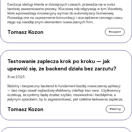
Ewolucja obsługi klienta w dzisiejszych czasach, przeradza się w coraz
bardziej zaawansowane procesy. Kluczową rolę odgrywają w tym Voiceboty,
które wprowadzają innowacyjny wymiar do automatyzacji biznesowej.
Pozwalają one na usprawnienie komunikacji i oszczędzenie cennego czasu,
stając się nieodłącznym elementem nowoczesnych firm.
Tomasz Kozon
#
support
Testowanie zaplecza krok po kroku – jak
upewnić się, że backend działa bez zarzutu?
8 sie 2025
Stabilny i bezpieczny backend to fundament każdej nowoczesnej aplikacji
– bez niego nawet najbardziej efektowny interfejs traci sens. Użytkownicy
oczekują, że systemy będą działać szybko, niezawodnie i bezbłędnie, a
jedynym sposobem, by to zagwarantować, jest rzetelne testowanie zaplecza.
Tomasz Kozon
#
testing