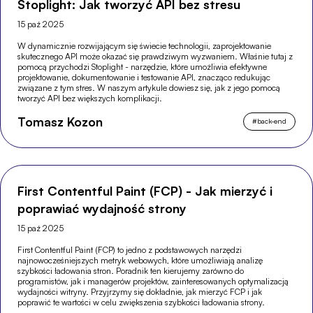
Stoplight: Jak tworzyć API bez stresu
15 paź 2025
W dynamicznie rozwijającym się świecie technologii, zaprojektowanie
skutecznego API może okazać się prawdziwym wyzwaniem. Właśnie tutaj z
pomocą przychodzi Stoplight - narzędzie, które umożliwia efektywne
projektowanie, dokumentowanie i testowanie API, znacząco redukując
związane z tym stres. W naszym artykule dowiesz się, jak z jego pomocą
tworzyć API bez większych komplikacji.
Tomasz Kozon
#
back-end
First Contentful Paint (FCP) - Jak mierzyć i
poprawiać wydajność strony
15 paź 2025
First Contentful Paint (FCP) to jedno z podstawowych narzędzi
najnowocześniejszych metryk webowych, które umożliwiają analizę
szybkości ładowania stron. Poradnik ten kierujemy zarówno do
programistów, jak i managerów projektów, zainteresowanych optymalizacją
wydajności witryny. Przyjrzymy się dokładnie, jak mierzyć FCP i jak
poprawić te wartości w celu zwiększenia szybkości ładowania strony.