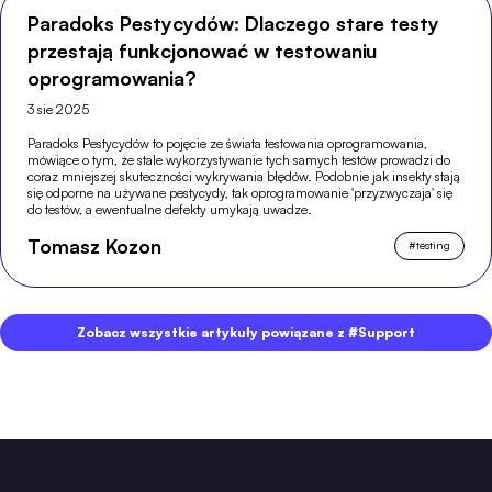
Paradoks Pestycydów: Dlaczego stare testy
przestają funkcjonować w testowaniu
oprogramowania?
3 sie 2025
Paradoks Pestycydów to pojęcie ze świata testowania oprogramowania,
mówiące o tym, że stale wykorzystywanie tych samych testów prowadzi do
coraz mniejszej skuteczności wykrywania błędów. Podobnie jak insekty stają
się odporne na używane pestycydy, tak oprogramowanie 'przyzwyczaja' się
do testów, a ewentualne defekty umykają uwadze.
Tomasz Kozon
#
testing
Zobacz wszystkie artykuły powiązane z #Support