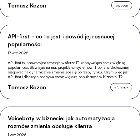
Tomasz Kozon
#
support
API-first - co to jest i powód jej rosnącej
popularności
17 wrz 2025
API-first to innowacyjna strategia w sferze IT, zdobywająca coraz większą
popularność. Stawiając na nią, projektanci systemów IT potrafią skuteczniej
reagować na dynamicznie zmieniające się potrzeby rynku. Czym więc jest
API-first i dlaczego zdobywa coraz większą popularność w biznesie IT?
Tomasz Kozon
#
fullstack
Voiceboty w biznesie: jak automatyzacja
rozmów zmienia obsługę klienta
1 wrz 2025