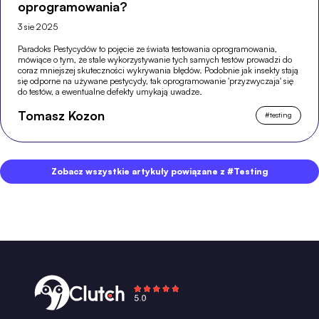
oprogramowania?
3 sie 2025
Paradoks Pestycydów to pojęcie ze świata testowania oprogramowania,
mówiące o tym, że stale wykorzystywanie tych samych testów prowadzi do
coraz mniejszej skuteczności wykrywania błędów. Podobnie jak insekty stają
się odporne na używane pestycydy, tak oprogramowanie 'przyzwyczaja' się
do testów, a ewentualne defekty umykają uwadze.
Tomasz Kozon
#
testing
Zobacz wszystkie artykuły powiązane z #Testing