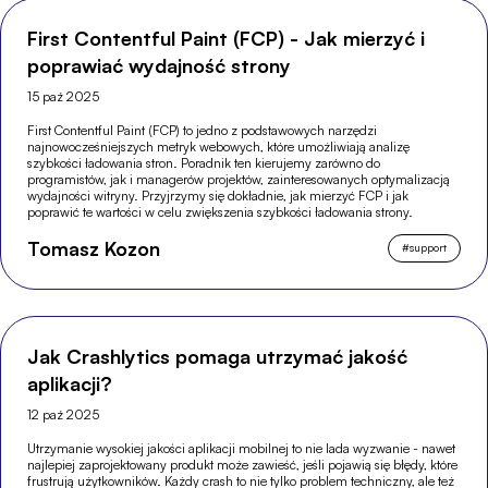
First Contentful Paint (FCP) - Jak mierzyć i
poprawiać wydajność strony
15 paź 2025
First Contentful Paint (FCP) to jedno z podstawowych narzędzi
najnowocześniejszych metryk webowych, które umożliwiają analizę
szybkości ładowania stron. Poradnik ten kierujemy zarówno do
programistów, jak i managerów projektów, zainteresowanych optymalizacją
wydajności witryny. Przyjrzymy się dokładnie, jak mierzyć FCP i jak
poprawić te wartości w celu zwiększenia szybkości ładowania strony.
Tomasz Kozon
#
support
Jak Crashlytics pomaga utrzymać jakość
aplikacji?
12 paź 2025
Utrzymanie wysokiej jakości aplikacji mobilnej to nie lada wyzwanie - nawet
najlepiej zaprojektowany produkt może zawieść, jeśli pojawią się błędy, które
frustrują użytkowników. Każdy crash to nie tylko problem techniczny, ale też