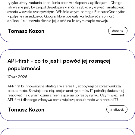
ryzyko utraty zaufania i obniżenia ocen w sklepach z aplikacjami. Dlatego
tak ważne jest, by zespół deweloperski mógł szybko wykrywać i analizować
awarie w czasie rzeczywistym. Właśnie w tym pomaga Firebase Crashlytics
- potężne narzędzie od Google, które pozwala kontrolować stabilność
aplikacji i skutecznie dbać o jej jakość na każdym etapie rozwoju.
Tomasz Kozon
#
testing
API-first - co to jest i powód jej rosnącej
popularności
17 wrz 2025
API-first to innowacyjna strategia w sferze IT, zdobywająca coraz większą
popularność. Stawiając na nią, projektanci systemów IT potrafią skuteczniej
reagować na dynamicznie zmieniające się potrzeby rynku. Czym więc jest
API-first i dlaczego zdobywa coraz większą popularność w biznesie IT?
Tomasz Kozon
#
fullstack