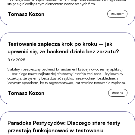
stając się nieodłącznym elementem nowoczesnych firm.
Tomasz Kozon
#
support
Testowanie zaplecza krok po kroku – jak
upewnić się, że backend działa bez zarzutu?
8 sie 2025
Stabilny i bezpieczny backend to fundament każdej nowoczesnej aplikacji
– bez niego nawet najbardziej efektowny interfejs traci sens. Użytkownicy
oczekują, że systemy będą działać szybko, niezawodnie i bezbłędnie, a
jedynym sposobem, by to zagwarantować, jest rzetelne testowanie zaplecza.
Tomasz Kozon
#
testing
Paradoks Pestycydów: Dlaczego stare testy
przestają funkcjonować w testowaniu