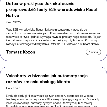
Detox w praktyce: Jak skutecznie
przeprowadzić testy E2E w środowisku React
Native
9 wrz 2025
Testy E2E w środowisku React Native to niezawodne narzędzie do
identyfikacji błędów w aplikacjach. Przeprowadzenie ich 'detoxem' niesie za
sobą wiele korzyści, jednak wymaga również precyzyjnego podejścia. To jest
klucz do wysokiej jakości produktu z perspektywy użytkownika. Poznajmy
zasady skutecznego wykorzystania Detox do E2E testowania w React Native.
Tomasz Kozon
#
testing
Voiceboty w biznesie: jak automatyzacja
rozmów zmienia obsługę klienta
1 wrz 2025
Ewolucja obsługi klienta w dzisiejszych czasach, przeradza się w coraz
bardziej zaawansowane procesy. Kluczową rolę odgrywają w tym Voiceboty,
które wprowadzają innowacyjny wymiar do automatyzacji biznesowej.
Pozwalają one na usprawnienie komunikacji i oszczędzenie cennego czasu,