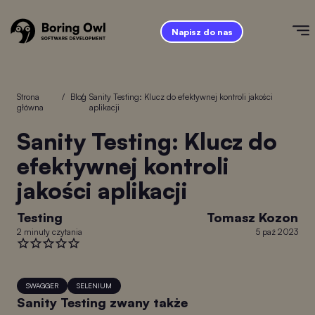
Napisz do nas
Strona
/
Blog
/
Sanity Testing: Klucz do efektywnej kontroli jakości
główna
aplikacji
Sanity Testing: Klucz do
efektywnej kontroli
jakości aplikacji
Testing
Tomasz Kozon
2 minuty czytania
5 paź 2023
SWAGGER
SELENIUM
Sanity Testing zwany także