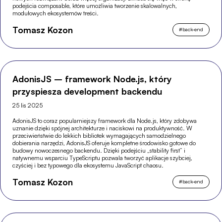
podejścia composable, które umożliwia tworzenie skalowalnych,
modułowych ekosystemów treści.
Tomasz Kozon
#
back-end
AdonisJS – framework Node.js, który
przyspiesza development backendu
25 lis 2025
AdonisJS to coraz popularniejszy framework dla Node.js, który zdobywa
uznanie dzięki spójnej architekturze i naciskowi na produktywność. W
przeciwieństwie do lekkich bibliotek wymagających samodzielnego
dobierania narzędzi, AdonisJS oferuje kompletne środowisko gotowe do
budowy nowoczesnego backendu. Dzięki podejściu „stability first” i
natywnemu wsparciu TypeScriptu pozwala tworzyć aplikacje szybciej,
czyściej i bez typowego dla ekosystemu JavaScript chaosu.
Tomasz Kozon
#
back-end