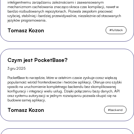
inteligentnemu zarządzaniu zależnościami i zaawansowanym
mechanizmom cache’owania znacząco skraca czas kompilacji, nawet w
bardzo rozbudowanych repozytoriach. Pozwala zespołom pracować
szybciej, stabilniej i bardziej przewidywalnie, niezależnie od stosowanych
języków programowania.
Tomasz Kozon
#
fullstack
Czym jest PocketBase?
3 gru 2025
PocketBase to narzędzie, które w ostatnim czasie zyskuje coraz większą
popularność wśród frontendowców i twórców aplikacji. Oferuje ono szybki
sposób na uruchomienie kompletnego backendu bez skomplikowanej
konfiguracji i integracji wielu usług. Dzięki połączeniu bazy danych, API
oraz systemu autoryzacji w jednym rozwiązaniu pozwala skupić się na
budowie samej aplikacji.
Tomasz Kozon
#
back-end