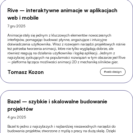
Rive – interaktywne animacje w aplikacjach
web i mobile
7 gru 2025
Animacje stały się jednym z kluczowych elementów nowoczesnych
interfejsów, pomagając budować płynne, angażujące i intuicyjne
doświadczenia użytkownika. Wraz z rozwojem narzędzi projektowych rośnie
też potrzeba tworzenia animacji, które nie tylko wyglądają dobrze, ale
również reagują na działania użytkownika i logikę aplikacji. Jednym z
najszybciej zyskujących na popularności rozwiązań w tym obszarze jest Rive
– platforma łącząca możliwości animacji 2D z mechaniką silników gier.
Tomasz Kozon
#
web-design
Bazel – szybkie i skalowalne budowanie
projektów
4 gru 2025
Bazel to jedno z najszybszych i najbardziej niezawodnych narzędzi do
budowania projektów, stworzone z myślą o pracy na dużą skalę. Dzięki