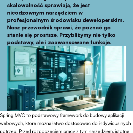
skalowalność sprawiają, że jest
nieodzownym narzędziem w
profesjonalnym środowisku deweloperskim.
Nasz przewodnik sprawi, że poznać go
stanie się prostsze. Przybliżymy nie tylko
podstawy, ale i zaawansowane funkcje.
Spring MVC to podstawowy framework do budowy aplikacji
webowych, które można łatwo dostosować do indywidualnych
potrzeb. Przed rozpoczęciem pracy z tym narzędziem, istotne