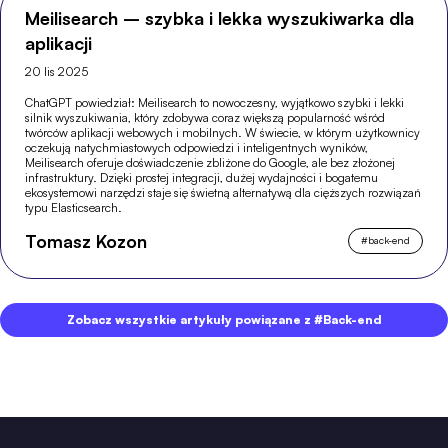
Meilisearch – szybka i lekka wyszukiwarka dla
aplikacji
20 lis 2025
ChatGPT powiedział: Meilisearch to nowoczesny, wyjątkowo szybki i lekki
silnik wyszukiwania, który zdobywa coraz większą popularność wśród
twórców aplikacji webowych i mobilnych. W świecie, w którym użytkownicy
oczekują natychmiastowych odpowiedzi i inteligentnych wyników,
Meilisearch oferuje doświadczenie zbliżone do Google, ale bez złożonej
infrastruktury. Dzięki prostej integracji, dużej wydajności i bogatemu
ekosystemowi narzędzi staje się świetną alternatywą dla cięższych rozwiązań
typu Elasticsearch.
Tomasz Kozon
#
back-end
Zobacz wszystkie artykuły powiązane z #Back-end