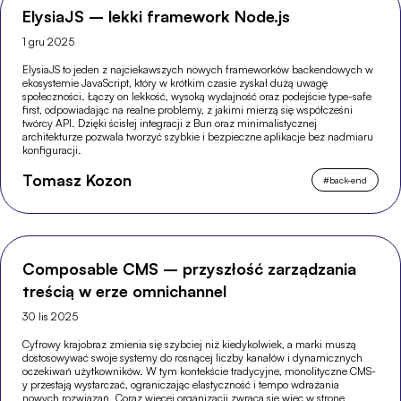
ElysiaJS – lekki framework Node.js
1 gru 2025
ElysiaJS to jeden z najciekawszych nowych frameworków backendowych w
ekosystemie JavaScript, który w krótkim czasie zyskał dużą uwagę
społeczności. Łączy on lekkość, wysoką wydajność oraz podejście type-safe
first, odpowiadając na realne problemy, z jakimi mierzą się współcześni
twórcy API. Dzięki ścisłej integracji z Bun oraz minimalistycznej
architekturze pozwala tworzyć szybkie i bezpieczne aplikacje bez nadmiaru
konfiguracji.
Tomasz Kozon
#
back-end
Composable CMS – przyszłość zarządzania
treścią w erze omnichannel
30 lis 2025
Cyfrowy krajobraz zmienia się szybciej niż kiedykolwiek, a marki muszą
dostosowywać swoje systemy do rosnącej liczby kanałów i dynamicznych
oczekiwań użytkowników. W tym kontekście tradycyjne, monolityczne CMS-
y przestają wystarczać, ograniczając elastyczność i tempo wdrażania
nowych rozwiązań. Coraz więcej organizacji zwraca się więc w stronę