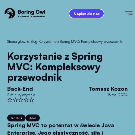
Napisz do nas
Strona główna
/
Blog
/
Korzystanie z Spring MVC: Kompleksowy przewodnik
Korzystanie z Spring
MVC: Kompleksowy
przewodnik
Back-End
Tomasz Kozon
2 minuty czytania
16 maj 2024
SPRING
JAVA
Spring MVC to potentat w świecie Java
Enterprise. Jego elastyczność, siła i