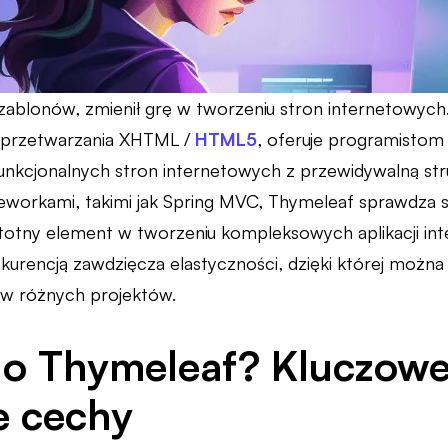
 szablonów, zmienił grę w tworzeniu stron internetowyc
przetwarzania XHTML /
HTML5
, oferuje programisto
unkcjonalnych stron internetowych z przewidywalną struk
workami, takimi jak Spring MVC, Thymeleaf sprawdza się 
istotny element w tworzeniu kompleksowych aplikacji i
kurencją zawdzięcza elastyczności, dzięki której moż
ów różnych projektów.
o Thymeleaf? Kluczowe 
e cechy