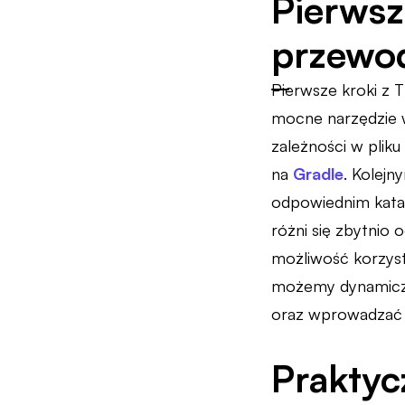
Pierwsz
przewod
Pierwsze kroki z 
mocne narzędzie 
zależności w plik
na
Gradle
. Kolejn
odpowiednim katal
różni się zbytnio
możliwość korzyst
możemy dynamiczn
oraz wprowadzać 
Praktyc