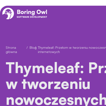
Strona
/
Blog
/
Thymeleaf: Przełom w tworzeniu nowoczesnych szablonów stron
główna
internetowych
Thymeleaf: Przełom
w tworzeniu
nowoczesnyc