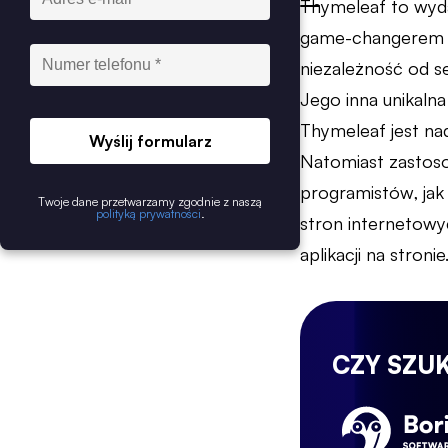
Thymeleaf to wyda
game-changerem 
niezależność od s
Jego inna unikaln
Thymeleaf jest n
Wyślij formularz
Natomiast zastos
programistów, jak
Twoje dane przetwarzamy zgodnie z naszą
polityką prywatności
.
stron internetow
aplikacji na stronie
CZY SZU