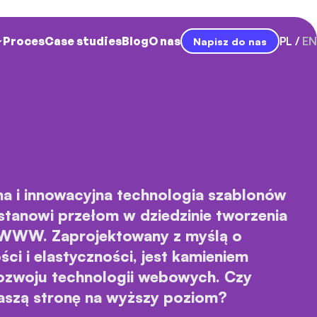
Proces
Case studies
Blog
O nas
PL
EN
Napisz do nas
a i innowacyjna technologia szablonów
 stanowi przełom w dziedzinie tworzenia
 WWW. Zaprojektowany z myślą o
ści i elastyczności, jest kamieniem
ozwoju technologii webowych. Czy
aszą stronę na wyższy poziom?