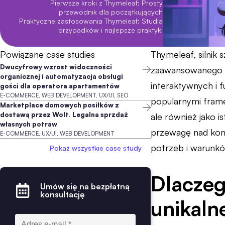
Pierwsze kroki z Thymeleaf: Prosty
przewodnik dla początkujących
Praktyczne zastosowania Thymeleaf: Studia
przypadków i najlepsze praktyki
Powiązane case studies
Thymeleaf, silnik
Dwucyfrowy wzrost widoczności
zaawansowanego 
organicznej i automatyzacja obsługi
interaktywnych i f
gości dla operatora apartamentów
E-COMMERCE, WEB DEVELOPMENT, UX/UI, SEO
popularnymi frame
Marketplace domowych posiłków z
dostawą przez Wolt. Legalna sprzdaż
ale również jako 
własnych potraw
przewagę nad kon
E-COMMERCE, UX/UI, WEB DEVELOPMENT
potrzeb i warunk
Pokaż wszystkie case study
Dlaczeg
Umów się na bezpłatną
konsultację
unikaln