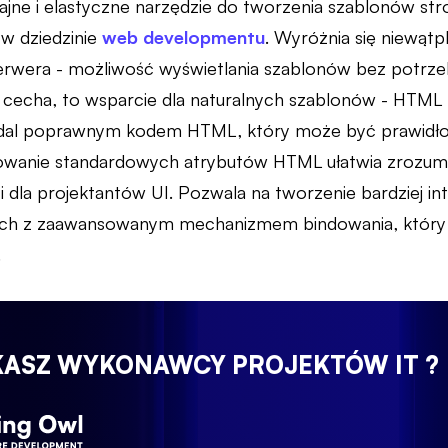
jne i elastyczne narzędzie do tworzenia szablonów stro
w dziedzinie
web developmentu
. Wyróżnia się niewątp
erwera - możliwość wyświetlania szablonów bez potrzeb
a cecha, to wsparcie dla naturalnych szablonów - HTML
adal poprawnym kodem HTML, który może być prawidło
owanie standardowych atrybutów HTML ułatwia zrozumi
 i dla projektantów UI. Pozwala na tworzenie bardziej 
ych z zaawansowanym mechanizmem bindowania, który u
.
KASZ WYKONAWCY PROJEKTÓW IT ?