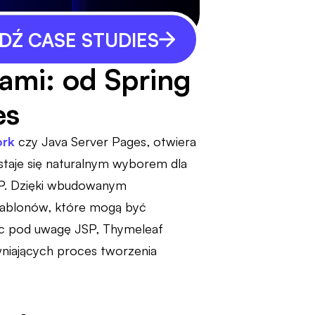
Ź CASE STUDIES
iami: od Spring
es
ork
czy Java Server Pages, otwiera
taje się naturalnym wyborem dla
JSP. Dzięki wbudowanym
ablonów, które mogą być
ąc pod uwagę JSP, Thymeleaf
wniających proces tworzenia