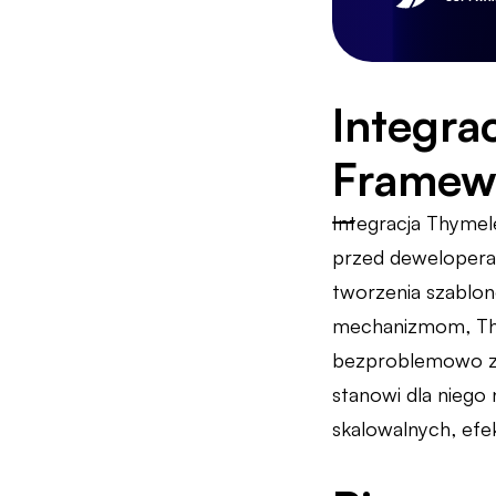
Integra
Framewo
Integracja Thymel
przed dewelopera
tworzenia szablon
mechanizmom, Thy
bezproblemowo zi
stanowi dla niego
skalowalnych, efe