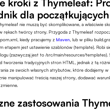
e kroki z Thymeleaf: Pr
nik dla początkujących
Thymeleaf nie muszą być skomplikowane, a właściwie sk
w rękach twórcy strony. Przygoda z Thymeleaf rozpoc
u pom.xml, kiedy pracujemy z
Maven
, lub w pliku build.gr
ym etapem jest ustawienie szablonów (template). Robi s
ogu (zazwyczaj jest to /src/main/resources/templates)
 od tworzenia tradycyjnych stron HTML, jednak z tą różn
ania ze swoich własnych atrybutów, które dodajemy w
ie manipulować treścią naszej strony, dodawać warun
zmienne.
zne zastosowania Thyme