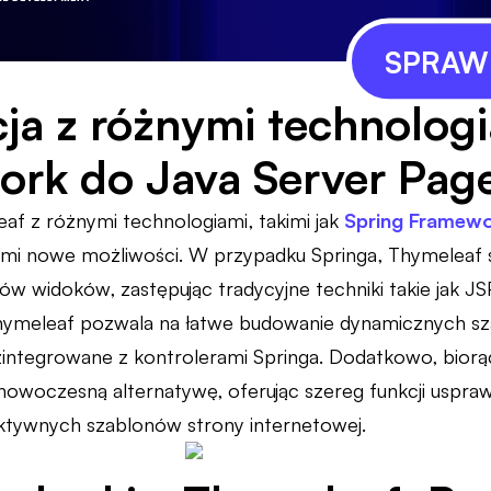
SPRAWD
cja z różnymi technolog
rk do Java Server Pag
eaf z różnymi technologiami, takimi jak
Spring Framew
mi nowe możliwości. W przypadku Springa, Thymeleaf s
ów widoków, zastępując tradycyjne techniki takie jak 
meleaf pozwala na łatwe budowanie dynamicznych sz
ntegrowane z kontrolerami Springa. Dodatkowo, bior
 nowoczesną alternatywę, oferując szereg funkcji uspra
ktywnych szablonów strony internetowej.