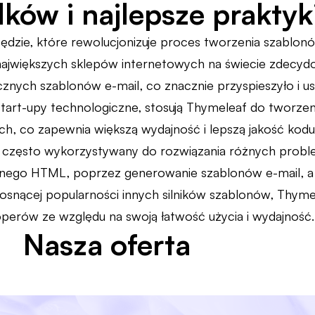
ków i najlepsze praktyk
ędzie, które rewolucjonizuje proces tworzenia szablon
 największych sklepów internetowych na świecie zdecyd
znych szablonów e-mail, co znacznie przyspieszyło i usp
e start-upy technologiczne, stosują Thymeleaf do twor
h, co zapewnia większą wydajność i lepszą jakość kodu. 
st często wykorzystywany do rozwiązania różnych prob
nego HTML, poprzez generowanie szablonów e-mail, a
osnącej popularności innych silników szablonów, Thyme
loperów ze względu na swoją łatwość użycia i wydajność.
Nasza oferta