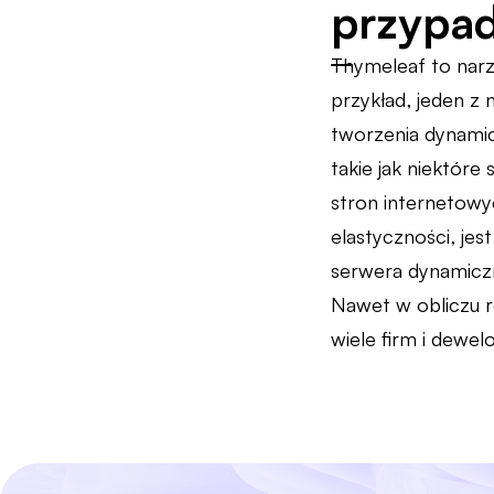
przypad
Thymeleaf to narz
przykład, jeden z
tworzenia dynamic
takie jak niektór
stron internetowyc
elastyczności, je
serwera dynamicz
Nawet w obliczu r
wiele firm i dewe