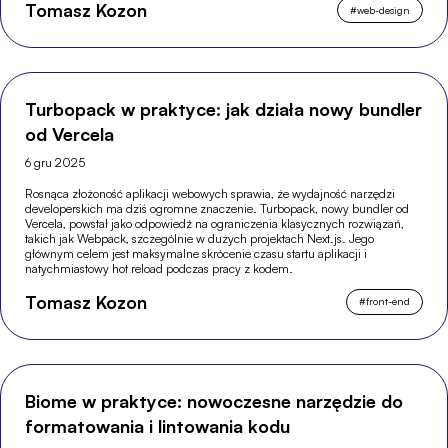
Tomasz Kozon
#
web-design
Turbopack w praktyce: jak działa nowy bundler
od Vercela
6 gru 2025
Rosnąca złożoność aplikacji webowych sprawia, że wydajność narzędzi
developerskich ma dziś ogromne znaczenie. Turbopack, nowy bundler od
Vercela, powstał jako odpowiedź na ograniczenia klasycznych rozwiązań,
takich jak Webpack, szczególnie w dużych projektach Next.js. Jego
głównym celem jest maksymalne skrócenie czasu startu aplikacji i
natychmiastowy hot reload podczas pracy z kodem.
Tomasz Kozon
#
front-end
Biome w praktyce: nowoczesne narzędzie do
formatowania i lintowania kodu