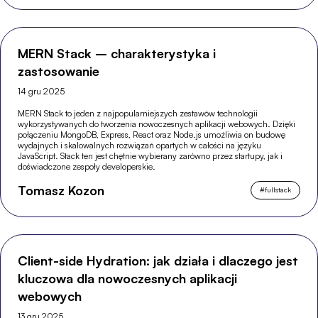
MERN Stack – charakterystyka i
zastosowanie
14 gru 2025
MERN Stack to jeden z najpopularniejszych zestawów technologii
wykorzystywanych do tworzenia nowoczesnych aplikacji webowych. Dzięki
połączeniu MongoDB, Express, React oraz Node.js umożliwia on budowę
wydajnych i skalowalnych rozwiązań opartych w całości na języku
JavaScript. Stack ten jest chętnie wybierany zarówno przez startupy, jak i
doświadczone zespoły developerskie.
Tomasz Kozon
#
fullstack
Client-side Hydration: jak działa i dlaczego jest
kluczowa dla nowoczesnych aplikacji
webowych
13 gru 2025