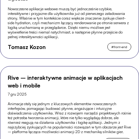
Nowoczesne aplikacje webowe muszą być jednocześnie szybkie,
interaktywne i przyjazne dla użytkownika już od pierwszego załadowania
strony. Właśnie w tym kontekście coraz większe znaczenie zyskuje client-
side hydration, czyli mechanizm łączący renderowanie po stronie serwera z
logiką uruchamianą w przeglądarce. Dzięki niemu możliwe jest
wyświetlenie treści niemal natychmiast, a następnie płynne przejście do
pełnej interaktywności aplikacji.
Tomasz Kozon
#
front-end
Rive – interaktywne animacje w aplikacjach
web i mobile
7 gru 2025
Animacje stały się jednym z kluczowych elementów nowoczesnych
interfejsów, pomagając budować płynne, angażujące i intuicyjne
doświadczenia użytkownika. Wraz z rozwojem narzędzi projektowych rośnie
też potrzeba tworzenia animacji, które nie tylko wyglądają dobrze, ale
również reagują na działania użytkownika i logikę aplikacji. Jednym z
najszybciej zyskujących na popularności rozwiązań w tym obszarze jest Rive
– platforma łącząca możliwości animacji 2D z mechaniką silników gier.