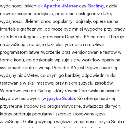
wydajności, takich jak
Apache JMeter
czy
Gatling
, dzięki
nowoczesnemu podejściu, prostocie obsługi oraz dużej
wydajności. JMeter, choć popularny i dojrzały, opiera się na
interfejsie graficznym, co może być mniej wygodne przy pracy
z kodem i integracji z procesami DevOps. K6 natomiast bazuje
na JavaScript, co daje dużą elastyczność i umożliwia
programistom łatwe tworzenie oraz wersjonowanie testów w
formie kodu, co doskonale wpisuje się w workflow oparty na
systemach kontroli wersji. Ponadto K6 jest lżejszy i bardziej
wydajny niż JMeter, co czyni go bardziej odpowiednim do
testowania w skali masowej przy niskim zużyciu zasobów.
W porównaniu do Gatling, który również pozwala na pisanie
skryptów testowych (w
języku Scala
), K6 oferuje bardziej
przystępne środowisko programistyczne, zwłaszcza dla tych,
którzy preferują popularny i szeroko stosowany język
JavaScript. Gatling wymaga większej znajomości języka Scala i