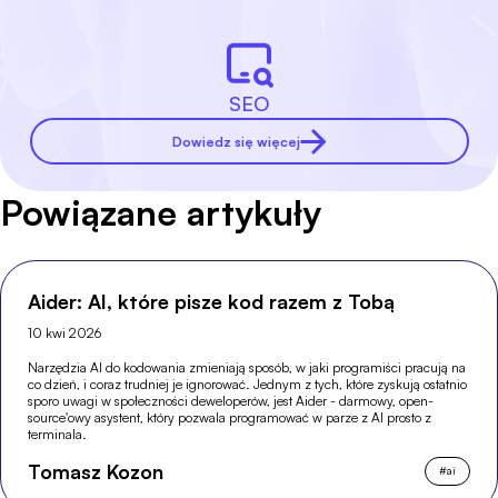
SEO
Dowiedz się więcej
Powiązane artykuły
Aider: AI, które pisze kod razem z Tobą
10 kwi 2026
Narzędzia AI do kodowania zmieniają sposób, w jaki programiści pracują na
co dzień, i coraz trudniej je ignorować. Jednym z tych, które zyskują ostatnio
sporo uwagi w społeczności deweloperów, jest Aider - darmowy, open-
source'owy asystent, który pozwala programować w parze z AI prosto z
terminala.
Tomasz Kozon
#
ai