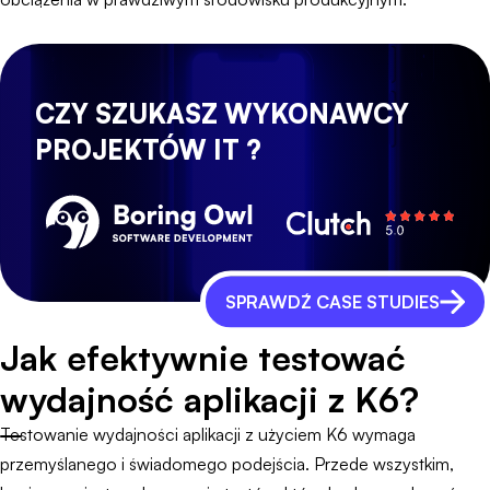
CZY SZUKASZ WYKONAWCY
PROJEKTÓW IT ?
SPRAWDŹ CASE STUDIES
Jak efektywnie testować
wydajność aplikacji z K6?
Testowanie wydajności aplikacji z użyciem K6 wymaga
przemyślanego i świadomego podejścia. Przede wszystkim,