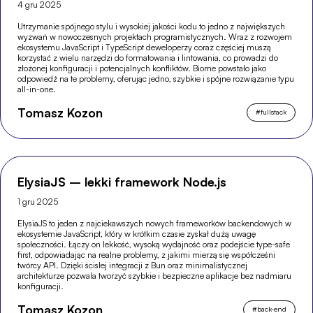
4 gru 2025
Utrzymanie spójnego stylu i wysokiej jakości kodu to jedno z największych
wyzwań w nowoczesnych projektach programistycznych. Wraz z rozwojem
ekosystemu JavaScript i TypeScript deweloperzy coraz częściej muszą
korzystać z wielu narzędzi do formatowania i lintowania, co prowadzi do
złożonej konfiguracji i potencjalnych konfliktów. Biome powstało jako
odpowiedź na te problemy, oferując jedno, szybkie i spójne rozwiązanie typu
all-in-one.
Tomasz Kozon
#
fullstack
ElysiaJS – lekki framework Node.js
1 gru 2025
ElysiaJS to jeden z najciekawszych nowych frameworków backendowych w
ekosystemie JavaScript, który w krótkim czasie zyskał dużą uwagę
społeczności. Łączy on lekkość, wysoką wydajność oraz podejście type-safe
first, odpowiadając na realne problemy, z jakimi mierzą się współcześni
twórcy API. Dzięki ścisłej integracji z Bun oraz minimalistycznej
architekturze pozwala tworzyć szybkie i bezpieczne aplikacje bez nadmiaru
konfiguracji.
Tomasz Kozon
#
back-end