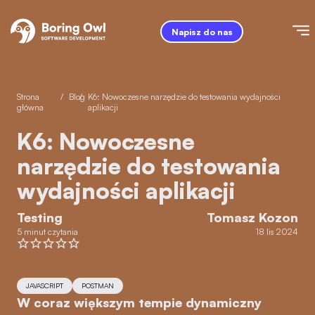
Napisz do nas
Strona
/
Blog
/
K6: Nowoczesne narzędzie do testowania wydajności
główna
aplikacji
K6: Nowoczesne
narzędzie do testowania
wydajności aplikacji
Testing
Tomasz Kozon
5 minut czytania
18 lis 2024
JAVASCRIPT
POSTMAN
W coraz większym tempie dynamiczny