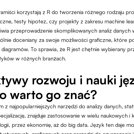
amiści korzystają z R do tworzenia różnego rodzaju proj
czne, testy hipotez, czy projekty z zakresu machine lear
iwia przeprowadzenie skomplikowanych analiz danych w
gólnie doceniany za swoje możliwości graficzne, które p
i diagramów. To sprawia, że R jest chętnie wybierany pr
ityków w różnych branżach.
tywy rozwoju i nauki ję
o warto go znać?
m z najpopularniejszych narzędzi do analizy danych, stat
ecjalizację, znajduje zastosowanie w wielu naukowych i
ogii, przez ekonomię, aż do big data. Język ten daje mo