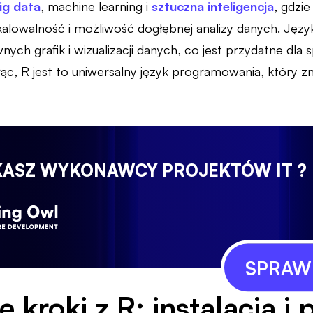
ig data
, machine learning i
sztuczna inteligencja
, gdzi
alowalność i możliwość dogłębnej analizy danych. Język 
ych grafik i wizualizacji danych, co jest przydatne dla sp
ąc, R jest to uniwersalny język programowania, który z
KASZ WYKONAWCY PROJEKTÓW IT ?
SPRAWD
e kroki z R: instalacja i