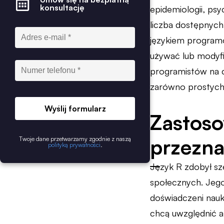
konsultację
epidemiologii, psy
liczba dostępnych
językiem programo
używać lub modyfi
programistów na c
zarówno prostych, 
Wyślij formularz
Zastoso
przezn
Twoje dane przetwarzamy zgodnie z naszą
polityką prywatności
.
Język R zdobył sze
społecznych. Jego 
doświadczeni nauk
chcą uwzględnić a