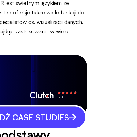
e R jest świetnym językiem ze
ten oferuje także wiele funkcji do
ecjalistów ds. wizualizacji danych.
najduje zastosowanie w wielu
Ź CASE STUDIES
 podstawy