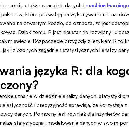
chometrii, a także w analizie danych i
machine learningu
 pakietów, które pozwalają na wykonywanie niemal dowol
wania na otwartym kodzie, co oznacza, że jest dostęp
kować. Dzięki temu, R jest nieustannie rozwijany i ulep
ałym świecie. Rozpoczęcie przygody z językiem R to k
jak i złożonych zagadnień statystycznych i analizy dan
wania języka R: dla kogo
aczony?
rokie uznanie w dziedzinie analizy danych, statystyki 
elastyczność i precyzyjność sprawiają, że korzystają z 
owcy danych. Pomocny jest również dla inżynierów da
nalizę statystyczną i modelowanie danych w swoim portf