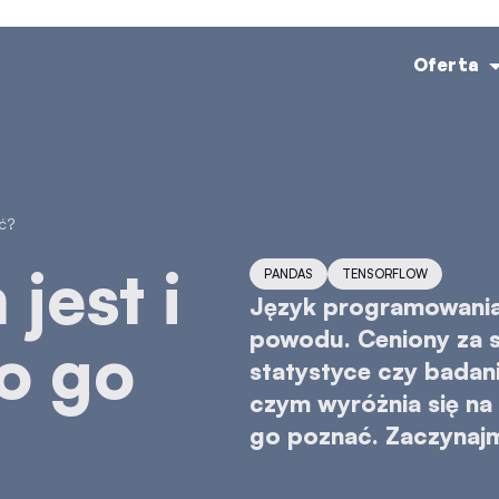
Oferta
ać?
PANDAS
TENSORFLOW
Język programowania R
powodu. Ceniony za s
o go
statystyce czy badan
czym wyróżnia się na 
go poznać. Zaczynaj