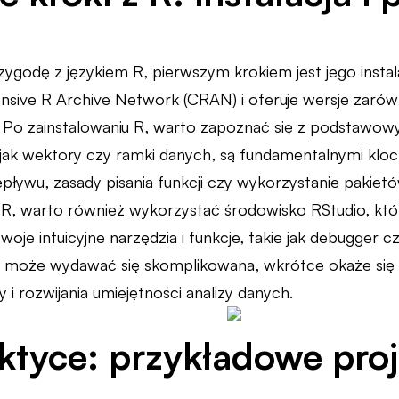
godę z językiem R, pierwszym krokiem jest jego instala
nsive R Archive Network (CRAN) i oferuje wersje zar
x. Po zainstalowaniu R, warto zapoznać się z podstawow
 jak wektory czy ramki danych, są fundamentalnymi k
epływu, zasady pisania funkcji czy wykorzystanie pakiet
z R, warto również wykorzystać środowisko RStudio, któ
woje intuicyjne narzędzia i funkcje, takie jak debugger
może wydawać się skomplikowana, wkrótce okaże się
i rozwijania umiejętności analizy danych.
ktyce: przykładowe proje