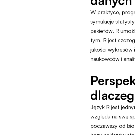
danych
W praktyce, progr
symulacje statysty
pakietów, R umożl
tym, R jest szcze
jakości wykresów 
naukowców i anal
Perspek
dlaczeg
Język R jest jedny
względu na swą sp
począwszy od biol