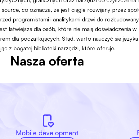
tystycznych, graficznych oraz narzędzi do czyszczenia 
 source, co oznacza, że jest ciągle rozwijany przez sp
przed programistami i analitykami drzwi do rozbudowan
jest łatwiejsza dla osób, które nie mają doświadczenia 
em dla początkujących. Stąd, warto nauczyć się język
ąc z bogatej biblioteki narzędzi, które oferuje.
Nasza oferta
Mobile development