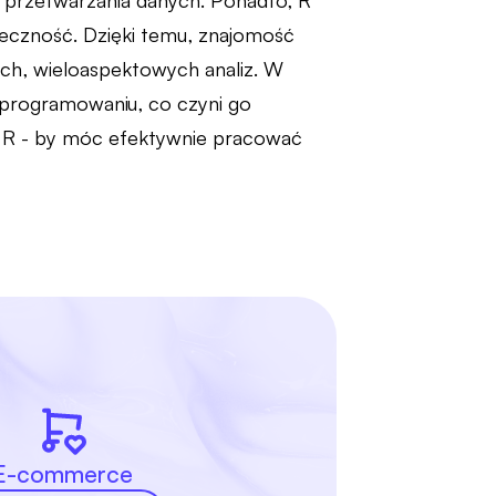
i przetwarzania danych. Ponadto, R
ołeczność. Dzięki temu, znajomość
ych, wieloaspektowych analiz. W
w programowaniu, co czyni go
a R - by móc efektywnie pracować
E-commerce