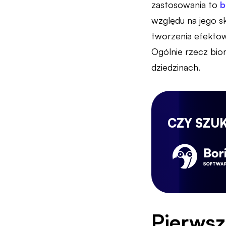
zastosowania to
b
względu na jego sk
tworzenia efektown
Ogólnie rzecz bior
dziedzinach.
CZY SZU
Pierwsz