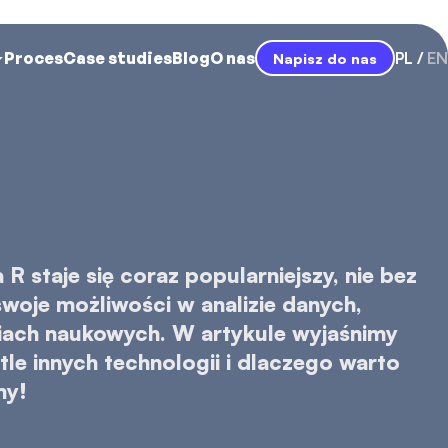
Proces
Case studies
Blog
O nas
PL
EN
Napisz do nas
 staje się coraz popularniejszy, nie bez
woje możliwości w analizie danych,
iach naukowych. W artykule wyjaśnimy
tle innych technologii i dlaczego warto
my!