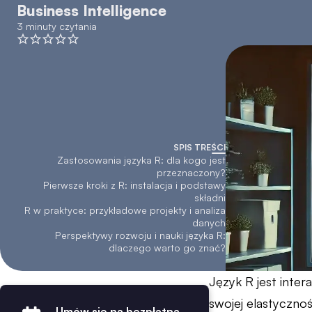
Business Intelligence
3 minuty czytania
SPIS TREŚCI
Zastosowania języka R: dla kogo jest
przeznaczony?
Pierwsze kroki z R: instalacja i podstawy
składni
R w praktyce: przykładowe projekty i analiza
danych
Perspektywy rozwoju i nauki języka R:
dlaczego warto go znać?
Język R jest inte
swojej elastycznoś
Umów się na bezpłatną