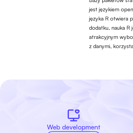
bazy pakietów sta
jest językiem open
języka R otwiera 
dodatku, nauka R 
atrakcyjnym wybor
z danymi, korzystaj
Web development