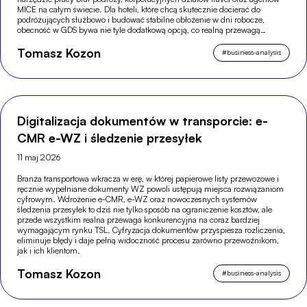
MICE na całym świecie. Dla hoteli, które chcą skutecznie docierać do
podróżujących służbowo i budować stabilne obłożenie w dni robocze,
obecność w GDS bywa nie tyle dodatkową opcją, co realną przewagą
konkurencyjną.
Tomasz Kozon
#
business-analysis
Digitalizacja dokumentów w transporcie: e-
CMR e-WZ i śledzenie przesyłek
11 maj 2026
Branża transportowa wkracza w erę, w której papierowe listy przewozowe i
ręcznie wypełniane dokumenty WZ powoli ustępują miejsca rozwiązaniom
cyfrowym. Wdrożenie e-CMR, e-WZ oraz nowoczesnych systemów
śledzenia przesyłek to dziś nie tylko sposób na ograniczenie kosztów, ale
przede wszystkim realna przewaga konkurencyjna na coraz bardziej
wymagającym rynku TSL. Cyfryzacja dokumentów przyspiesza rozliczenia,
eliminuje błędy i daje pełną widoczność procesu zarówno przewoźnikom,
jak i ich klientom.
Tomasz Kozon
#
business-analysis