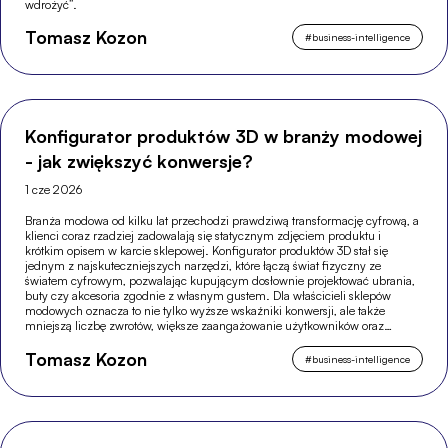
wdrożyć”.
Tomasz Kozon
#
business-intelligence
Konfigurator produktów 3D w branży modowej
- jak zwiększyć konwersje?
1 cze 2026
Branża modowa od kilku lat przechodzi prawdziwą transformację cyfrową, a
klienci coraz rzadziej zadowalają się statycznym zdjęciem produktu i
krótkim opisem w karcie sklepowej. Konfigurator produktów 3D stał się
jednym z najskuteczniejszych narzędzi, które łączą świat fizyczny ze
światem cyfrowym, pozwalając kupującym dosłownie projektować ubrania,
buty czy akcesoria zgodnie z własnym gustem. Dla właścicieli sklepów
modowych oznacza to nie tylko wyższe wskaźniki konwersji, ale także
mniejszą liczbę zwrotów, większe zaangażowanie użytkowników oraz
silniejszą pozycję w wyszukiwarkach.
Tomasz Kozon
#
business-intelligence