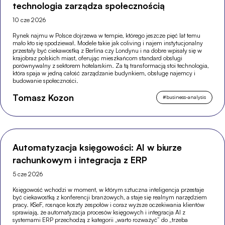
technologia zarządza społecznością
10 cze 2026
Rynek najmu w Polsce dojrzewa w tempie, którego jeszcze pięć lat temu
mało kto się spodziewał. Modele takie jak coliving i najem instytucjonalny
przestały być ciekawostką z Berlina czy Londynu i na dobre wpisały się w
krajobraz polskich miast, oferując mieszkańcom standard obsługi
porównywalny z sektorem hotelarskim. Za tą transformacją stoi technologia,
która spaja w jedną całość zarządzanie budynkiem, obsługę najemcy i
budowanie społeczności.
Tomasz Kozon
#
business-analysis
Automatyzacja księgowości: AI w biurze
rachunkowym i integracja z ERP
5 cze 2026
Księgowość wchodzi w moment, w którym sztuczna inteligencja przestaje
być ciekawostką z konferencji branżowych, a staje się realnym narzędziem
pracy. KSeF, rosnące koszty zespołów i coraz wyższe oczekiwania klientów
sprawiają, że automatyzacja procesów księgowych i integracja AI z
systemami ERP przechodzą z kategorii „warto rozważyć” do „trzeba