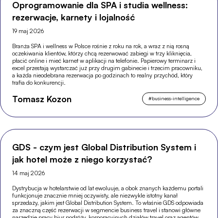
Oprogramowanie dla SPA i studia wellness:
rezerwacje, karnety i lojalność
19 maj 2026
Branża SPA i wellness w Polsce rośnie z roku na rok, a wraz z nią rosną
oczekiwania klientów, którzy chcą rezerwować zabiegi w trzy kliknięcia,
płacić online i mieć karnet w aplikacji na telefonie. Papierowy terminarz i
excel przestają wystarczać już przy drugim gabinecie i trzecim pracowniku,
a każda nieodebrana rezerwacja po godzinach to realny przychód, który
trafia do konkurencji.
Tomasz Kozon
#
business-intelligence
GDS - czym jest Global Distribution System i
jak hotel może z niego korzystać?
14 maj 2026
Dystrybucja w hotelarstwie od lat ewoluuje, a obok znanych każdemu portali
funkcjonuje znacznie mniej oczywisty, ale niezwykle istotny kanał
sprzedaży, jakim jest Global Distribution System. To właśnie GDS odpowiada
za znaczną część rezerwacji w segmencie business travel i stanowi główne
narzędzie pracy biur podróży, korporacyjnych działów travel oraz agentów