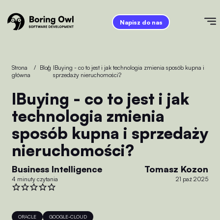
Napisz do nas
Strona
/
Blog
/
iBuying - co to jest i jak technologia zmienia sposób kupna i
główna
sprzedaży nieruchomości?
iBuying - co to jest i jak
technologia zmienia
sposób kupna i sprzedaży
nieruchomości?
Business Intelligence
Tomasz Kozon
4 minuty czytania
21 paź 2025
ORACLE
GOOGLE-CLOUD