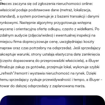
Proces zaczyna się od zgłoszenia nieruchomości online:
właściciel podaje podstawowe dane (metraż, lokalizacja,
standard), a system porównuje je z bazami transakcji i danymi
rynkowymi. Następnie algorytmy przygotowują wstępną
wycenę i orientacyjną ofertę odkupu, często z widełkami. Po
zdalnym audycie (zdjęcia/wideo) i ewentualnej inspekcji na
miejscu firma doprecyzowuje cenę, uwzględniając koszty
napraw oraz czas potrzebny na odsprzedaż. Jeśli sprzedający
akceptuje warunki, strony ustalają elastyczną datę zamknięcia
(często dopasowaną do przeprowadzki właściciela), a iBuyer
finalizuje zakup za gotówkę, przejmuje lokal, wykonuje szybki
„refresh”/remont i wystawia nieruchomość na rynek. Dzięki
temu sprzedający zyskuje przewidywalność i tempo, a iBuyer -
towar do dalszej odsprzedaży z zaplanowaną marżą.