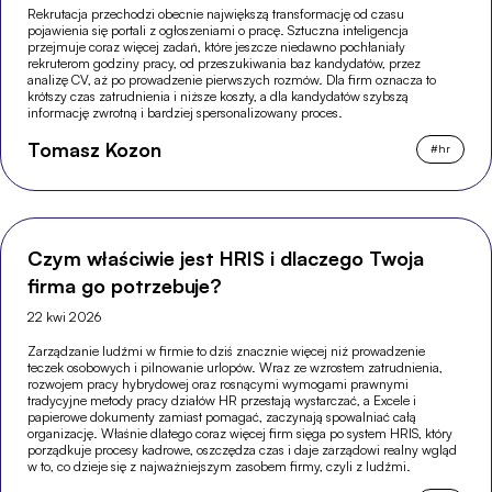
Rekrutacja przechodzi obecnie największą transformację od czasu
pojawienia się portali z ogłoszeniami o pracę. Sztuczna inteligencja
przejmuje coraz więcej zadań, które jeszcze niedawno pochłaniały
rekruterom godziny pracy, od przeszukiwania baz kandydatów, przez
analizę CV, aż po prowadzenie pierwszych rozmów. Dla firm oznacza to
krótszy czas zatrudnienia i niższe koszty, a dla kandydatów szybszą
informację zwrotną i bardziej spersonalizowany proces.
Tomasz Kozon
#
hr
Czym właściwie jest HRIS i dlaczego Twoja
firma go potrzebuje?
22 kwi 2026
Zarządzanie ludźmi w firmie to dziś znacznie więcej niż prowadzenie
teczek osobowych i pilnowanie urlopów. Wraz ze wzrostem zatrudnienia,
rozwojem pracy hybrydowej oraz rosnącymi wymogami prawnymi
tradycyjne metody pracy działów HR przestają wystarczać, a Excele i
papierowe dokumenty zamiast pomagać, zaczynają spowalniać całą
organizację. Właśnie dlatego coraz więcej firm sięga po system HRIS, który
porządkuje procesy kadrowe, oszczędza czas i daje zarządowi realny wgląd
w to, co dzieje się z najważniejszym zasobem firmy, czyli z ludźmi.