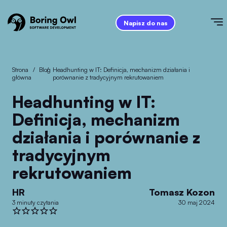
Napisz do nas
Strona
/
Blog
/
Headhunting w IT: Definicja, mechanizm działania i
główna
porównanie z tradycyjnym rekrutowaniem
Headhunting w IT:
Definicja, mechanizm
działania i porównanie z
tradycyjnym
rekrutowaniem
HR
Tomasz Kozon
3 minuty czytania
30 maj 2024