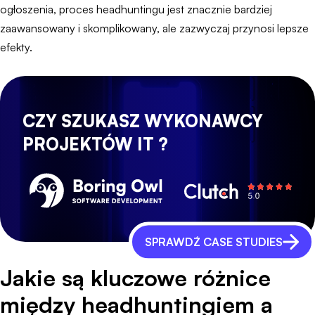
ogłoszenia, proces headhuntingu jest znacznie bardziej
zaawansowany i skomplikowany, ale zazwyczaj przynosi lepsze
efekty.
CZY SZUKASZ WYKONAWCY
PROJEKTÓW IT ?
SPRAWDŹ CASE STUDIES
Jakie są kluczowe różnice
między headhuntingiem a