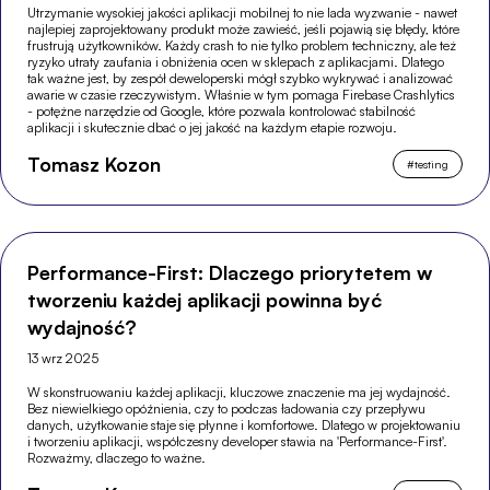
Utrzymanie wysokiej jakości aplikacji mobilnej to nie lada wyzwanie - nawet
najlepiej zaprojektowany produkt może zawieść, jeśli pojawią się błędy, które
frustrują użytkowników. Każdy crash to nie tylko problem techniczny, ale też
ryzyko utraty zaufania i obniżenia ocen w sklepach z aplikacjami. Dlatego
tak ważne jest, by zespół deweloperski mógł szybko wykrywać i analizować
awarie w czasie rzeczywistym. Właśnie w tym pomaga Firebase Crashlytics
- potężne narzędzie od Google, które pozwala kontrolować stabilność
aplikacji i skutecznie dbać o jej jakość na każdym etapie rozwoju.
Tomasz Kozon
#
testing
Performance-First: Dlaczego priorytetem w
tworzeniu każdej aplikacji powinna być
wydajność?
13 wrz 2025
W skonstruowaniu każdej aplikacji, kluczowe znaczenie ma jej wydajność.
Bez niewielkiego opóźnienia, czy to podczas ładowania czy przepływu
danych, użytkowanie staje się płynne i komfortowe. Dlatego w projektowaniu
i tworzeniu aplikacji, współczesny developer stawia na 'Performance-First'.
Rozważmy, dlaczego to ważne.