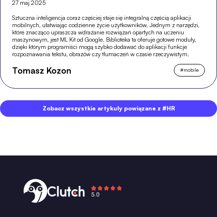
27 maj 2025
Sztuczna inteligencja coraz częściej staje się integralną częścią aplikacji
mobilnych, ułatwiając codzienne życie użytkowników. Jednym z narzędzi,
które znacząco upraszcza wdrażanie rozwiązań opartych na uczeniu
maszynowym, jest ML Kit od Google. Biblioteka ta oferuje gotowe moduły,
dzięki którym programiści mogą szybko dodawać do aplikacji funkcje
rozpoznawania tekstu, obrazów czy tłumaczeń w czasie rzeczywistym.
Tomasz Kozon
#
mobile
Zobacz wszystkie artykuły powiązane z #HR