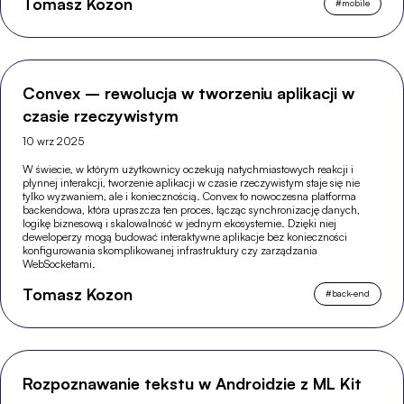
Tomasz Kozon
#
mobile
Convex – rewolucja w tworzeniu aplikacji w
czasie rzeczywistym
10 wrz 2025
W świecie, w którym użytkownicy oczekują natychmiastowych reakcji i
płynnej interakcji, tworzenie aplikacji w czasie rzeczywistym staje się nie
tylko wyzwaniem, ale i koniecznością. Convex to nowoczesna platforma
backendowa, która upraszcza ten proces, łącząc synchronizację danych,
logikę biznesową i skalowalność w jednym ekosystemie. Dzięki niej
deweloperzy mogą budować interaktywne aplikacje bez konieczności
konfigurowania skomplikowanej infrastruktury czy zarządzania
WebSocketami.
Tomasz Kozon
#
back-end
Rozpoznawanie tekstu w Androidzie z ML Kit