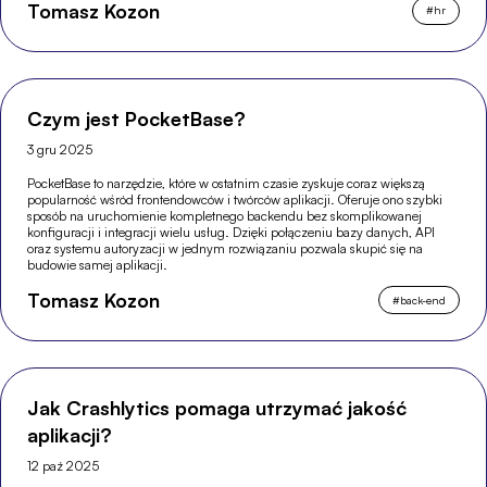
Tomasz Kozon
#
hr
Czym jest PocketBase?
3 gru 2025
PocketBase to narzędzie, które w ostatnim czasie zyskuje coraz większą
popularność wśród frontendowców i twórców aplikacji. Oferuje ono szybki
sposób na uruchomienie kompletnego backendu bez skomplikowanej
konfiguracji i integracji wielu usług. Dzięki połączeniu bazy danych, API
oraz systemu autoryzacji w jednym rozwiązaniu pozwala skupić się na
budowie samej aplikacji.
Tomasz Kozon
#
back-end
Jak Crashlytics pomaga utrzymać jakość
aplikacji?
12 paź 2025