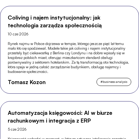
Coliving i najem instytucjonalny: jak
technologia zarządza społecznością
10 cze 2026
Rynek najmu w Polsce dojrzewa w tempie, którego jeszcze pięć lat temu
mało kto się spodziewał. Modele takie jak coliving i najem instytucjonalny
przestały być ciekawostką z Berlina czy Londynu i na dobre wpisały się w
krajobraz polskich miast, oferując mieszkańcom standard obsługi
porównywalny z sektorem hotelarskim. Za tą transformacją stoi technologia,
która spaja w jedną całość zarządzanie budynkiem, obsługę najemcy i
budowanie społeczności.
Tomasz Kozon
#
business-analysis
Automatyzacja księgowości: AI w biurze
rachunkowym i integracja z ERP
5 cze 2026
Księgowość wchodzi w moment, w którym sztuczna inteligencja przestaje