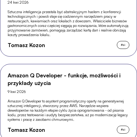
24 kwi 2026
Sztuczna inteligencja przestała być abstrakcyjnym hasłem z konferencji
technologicznych i powoli staje się codziennym narzędziem pracy w
restauracjach, kawiarniach oraz lokalach z dowozem. Właściciele biznesów
gastronomicznych coraz częściej sięgają po rozwiązania, które automatyzują
przyjmowanie zamówień, pomagają zarządzać kartą dań i realnie obniżają
koszty prowadzenia lokalu.
Tomasz Kozon
#
ai
Amazon Q Developer - funkcje, możliwości i
przykłady użycia
9 kwi 2026
Amazon Q Developer to asystent programistyczny oparty na generatywnej
sztucznej inteligencji, stworzony przez AWS. Narzędzie wspiera
deweloperów na każdym etapie cyklu życia oprogramowania - od pisania
kodu, przez testowanie i audyty bezpieczeństwa, aż po modernizację legacy
systems i pracę z zasobami chmurowymi.
Tomasz Kozon
#
ai