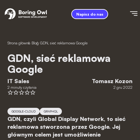
Napisz do nas
Strona główna
/
Blog
/
GDN, sieć reklamowa Google
GDN, sieć reklamowa
Google
IT Sales
Tomasz Kozon
2 minuty czytania
2 gru 2022
GOOGLE-CLOUD
GRAPHQL
GDN, czyli Global Display Network, to sieć
reklamowa stworzona przez Google. Jej
głównym celem jest umożliwienie