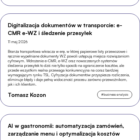
Digitalizacja dokumentów w transporcie: e-
CMR e-WZ i śledzenie przesyłek
11 maj 2026
Branża transportowa wkracza w erę, w której papierowe listy przewozowe i
ręcznie wypełniane dokumenty WZ powoli ustępują miejsca rozwiązaniom
cyfrowym. Wdrożenie e-CMR, e-WZ oraz nowoczesnych systemów
śledzenia przesyłek to dziś nie tylko sposób na ograniczenie kosztów, ale
przede wszystkim realna przewaga konkurencyjna na coraz bardziej
wymagającym rynku TSL. Cyfryzacja dokumentów przyspiesza rozliczenia,
eliminuje błędy i daje pełną widoczność procesu zarówno przewoźnikom,
jak i ich klientom.
Tomasz Kozon
#
business-analysis
AI w gastronomii: automatyzacja zamówień,
zarządzanie menu i optymalizacja kosztów