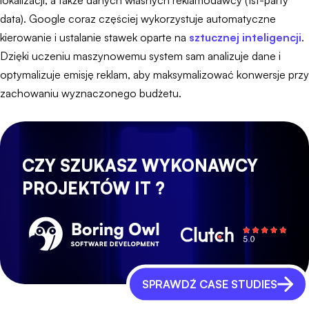
lokalizacji, a także danych własnych reklamodawcy (1st-party
data). Google coraz częściej wykorzystuje automatyczne
kierowanie i ustalanie stawek oparte na
sztucznej inteligencji
.
Dzięki uczeniu maszynowemu system sam analizuje dane i
optymalizuje emisję reklam, aby maksymalizować konwersje przy
zachowaniu wyznaczonego budżetu.
CZY SZUKASZ WYKONAWCY
PROJEKTÓW IT ?
SPRAWDŹ CASE STUDIES