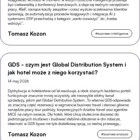
być ciekawostką z konferencji branżowych, a staje się realnym narzędziem
pracy. KSeF, rosnące koszty zespołów i coraz wyższe oczekiwania klientów
sprawiają, że automatyzacja procesów księgowych i integracja AI z
systemami ERP przechodzą z kategorii „warto rozważyć” do „trzeba
wdrożyć”.
Tomasz Kozon
#
business-intelligence
GDS - czym jest Global Distribution System i
jak hotel może z niego korzystać?
14 maj 2026
Dystrybucja w hotelarstwie od lat ewoluuje, a obok znanych każdemu portali
funkcjonuje znacznie mniej oczywisty, ale niezwykle istotny kanał
sprzedaży, jakim jest Global Distribution System. To właśnie GDS odpowiada
za znaczną część rezerwacji w segmencie business travel i stanowi główne
narzędzie pracy biur podróży, korporacyjnych działów travel oraz agentów
MICE na całym świecie. Dla hoteli, które chcą skutecznie docierać do
podróżujących służbowo i budować stabilne obłożenie w dni robocze,
obecność w GDS bywa nie tyle dodatkową opcją, co realną przewagą
konkurencyjną.
Tomasz Kozon
#
business-analysis