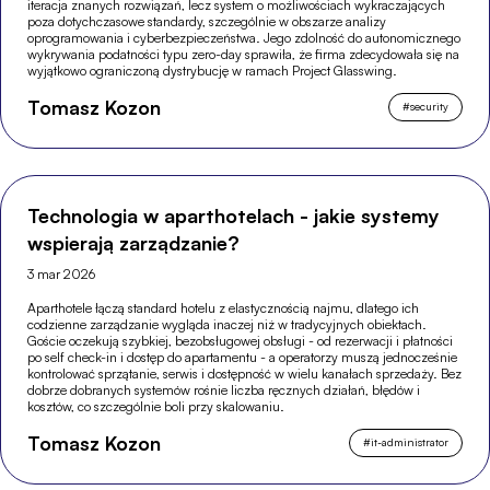
iteracja znanych rozwiązań, lecz system o możliwościach wykraczających
poza dotychczasowe standardy, szczególnie w obszarze analizy
oprogramowania i cyberbezpieczeństwa. Jego zdolność do autonomicznego
wykrywania podatności typu zero-day sprawiła, że firma zdecydowała się na
wyjątkowo ograniczoną dystrybucję w ramach Project Glasswing.
Tomasz Kozon
#
security
Technologia w aparthotelach - jakie systemy
wspierają zarządzanie?
3 mar 2026
Aparthotele łączą standard hotelu z elastycznością najmu, dlatego ich
codzienne zarządzanie wygląda inaczej niż w tradycyjnych obiektach.
Goście oczekują szybkiej, bezobsługowej obsługi - od rezerwacji i płatności
po self check-in i dostęp do apartamentu - a operatorzy muszą jednocześnie
kontrolować sprzątanie, serwis i dostępność w wielu kanałach sprzedaży. Bez
dobrze dobranych systemów rośnie liczba ręcznych działań, błędów i
kosztów, co szczególnie boli przy skalowaniu.
Tomasz Kozon
#
it-administrator