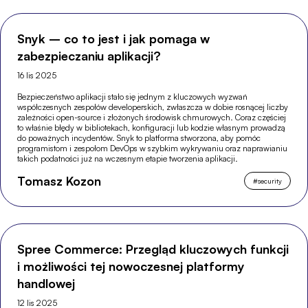
Snyk – co to jest i jak pomaga w
zabezpieczaniu aplikacji?
16 lis 2025
Bezpieczeństwo aplikacji stało się jednym z kluczowych wyzwań
współczesnych zespołów developerskich, zwłaszcza w dobie rosnącej liczby
zależności open-source i złożonych środowisk chmurowych. Coraz częściej
to właśnie błędy w bibliotekach, konfiguracji lub kodzie własnym prowadzą
do poważnych incydentów. Snyk to platforma stworzona, aby pomóc
programistom i zespołom DevOps w szybkim wykrywaniu oraz naprawianiu
takich podatności już na wczesnym etapie tworzenia aplikacji.
Tomasz Kozon
#
security
Spree Commerce: Przegląd kluczowych funkcji
i możliwości tej nowoczesnej platformy
handlowej
12 lis 2025