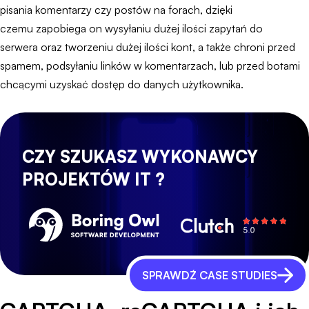
pisania komentarzy czy postów na forach, dzięki
czemu zapobiega on wysyłaniu dużej ilości zapytań do
serwera oraz tworzeniu dużej ilości kont, a także chroni przed
spamem, podsyłaniu linków w komentarzach, lub przed botami
chcącymi uzyskać dostęp do danych użytkownika.
CZY SZUKASZ WYKONAWCY
PROJEKTÓW IT ?
SPRAWDŹ CASE STUDIES