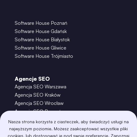
Software House Poznań
Software House Gdańsk
Software House Białystok
Software House Gliwice
Software House Trójmiasto
Agencje SEO
Agencja SEO Warszawa
Agencja SEO Kraków
Agencja SEO Wrocław
Agencja SEO Poznań
Agencja SEO Gdańsk
Nasza strona korzysta z ciasteczek, aby świadczyć usługi na
Agencja SEO Toruń
najwyższym poziomie. Możesz zaakceptować wszystkie pliki
cookies, lub dostosować je pod swoje preferencje. Zapoznaj