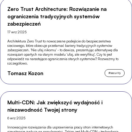
Zero Trust Architecture: Rozwiązanie na
ograniczenia tradycyjnych systemów
zabezpieczeń
17 wrz 2025
Architektura Zero Trust to nowoczesne podejście do bezpieczeństwa
sieciowego, które obiecuje przełamać bariery tradycyjnych systemów
zabezpieczeń. 'Nie ufaj nikomu' - to dewiza, prezentując alternatywę dla
rozwiązań opartych na starym modelu 'ufaj, ale weryfikuj'. Czy to jest
odpowiedź na narastające ograniczenia starych systemów? Rozważmy to
szczegółowo.
Tomasz Kozon
#
security
Multi-CDN: Jak zwiększyć wydajność i
niezawodność Twojej strony
6 wrz 2025
Innowacyjne rozwiązania dla usprawnienia pracy stron internetowych
nieustannie zyskują na popularności. Takim jest Multi-CDN - technologia,