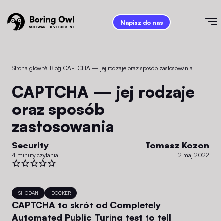
Napisz do nas
Strona główna
/
Blog
/
CAPTCHA — jej rodzaje oraz sposób zastosowania
CAPTCHA — jej rodzaje
oraz sposób
zastosowania
Security
Tomasz Kozon
4 minuty czytania
2 maj 2022
SHODAN
DOCKER
CAPTCHA to skrót od Completely
Automated Public Turing test to tell