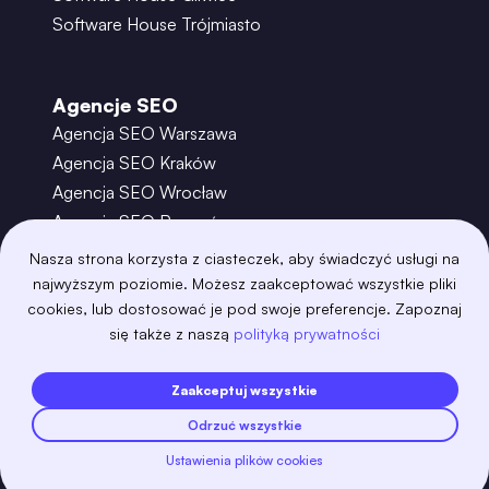
Software House Trójmiasto
Agencje SEO
Agencja SEO Warszawa
Agencja SEO Kraków
Agencja SEO Wrocław
Agencja SEO Poznań
Agencja SEO Gdańsk
Nasza strona korzysta z ciasteczek, aby świadczyć usługi na
Agencja SEO Toruń
najwyższym poziomie. Możesz zaakceptować wszystkie pliki
cookies, lub dostosować je pod swoje preferencje. Zapoznaj
się także z naszą
polityką prywatności
©
2026
– Boring Owl – Software House Warszawa
adobexd
algolia
amazon-s3
android
Zaakceptuj wszystkie
angular
api
apscheduler
argocd
Odrzuć wszystkie
astro
aws-amplify
aws-cloudfront
aws-lambda
axios
azure
bash
Ustawienia plików cookies
Zobacz więcej
bootstrap
bulma
cakephp
celery