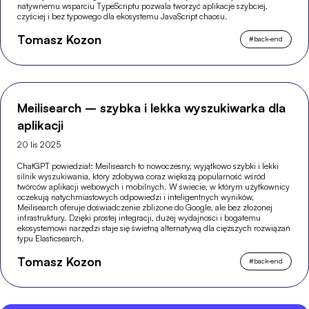
natywnemu wsparciu TypeScriptu pozwala tworzyć aplikacje szybciej,
czyściej i bez typowego dla ekosystemu JavaScript chaosu.
Tomasz Kozon
#
back-end
Meilisearch – szybka i lekka wyszukiwarka dla
aplikacji
20 lis 2025
ChatGPT powiedział: Meilisearch to nowoczesny, wyjątkowo szybki i lekki
silnik wyszukiwania, który zdobywa coraz większą popularność wśród
twórców aplikacji webowych i mobilnych. W świecie, w którym użytkownicy
oczekują natychmiastowych odpowiedzi i inteligentnych wyników,
Meilisearch oferuje doświadczenie zbliżone do Google, ale bez złożonej
infrastruktury. Dzięki prostej integracji, dużej wydajności i bogatemu
ekosystemowi narzędzi staje się świetną alternatywą dla cięższych rozwiązań
typu Elasticsearch.
Tomasz Kozon
#
back-end