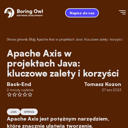
Napisz do nas
Strona główna
/
Blog
/
Apache Axis w projektach Java: kluczowe zalety i korzyści
Apache Axis w
projektach Java:
kluczowe zalety i korzyści
Back-End
Tomasz Kozon
2 minuty czytania
27 wrz 2023
JAVA
SPRING
Apache Axis jest potężnym narzędziem,
które znacznie ułatwia tworzenie,