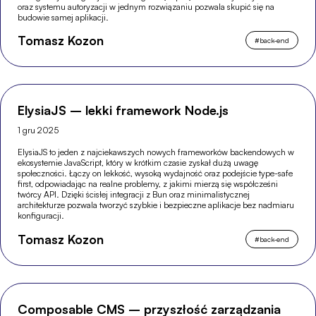
oraz systemu autoryzacji w jednym rozwiązaniu pozwala skupić się na
budowie samej aplikacji.
Tomasz Kozon
#
back-end
ElysiaJS – lekki framework Node.js
1 gru 2025
ElysiaJS to jeden z najciekawszych nowych frameworków backendowych w
ekosystemie JavaScript, który w krótkim czasie zyskał dużą uwagę
społeczności. Łączy on lekkość, wysoką wydajność oraz podejście type-safe
first, odpowiadając na realne problemy, z jakimi mierzą się współcześni
twórcy API. Dzięki ścisłej integracji z Bun oraz minimalistycznej
architekturze pozwala tworzyć szybkie i bezpieczne aplikacje bez nadmiaru
konfiguracji.
Tomasz Kozon
#
back-end
Composable CMS – przyszłość zarządzania