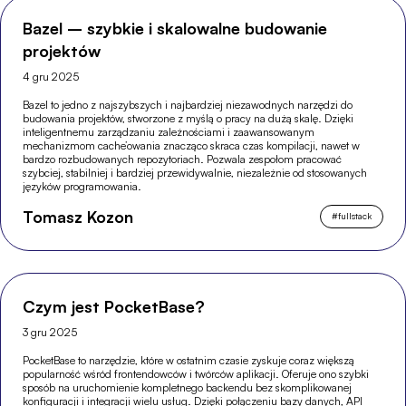
Bazel – szybkie i skalowalne budowanie
projektów
4 gru 2025
Bazel to jedno z najszybszych i najbardziej niezawodnych narzędzi do
budowania projektów, stworzone z myślą o pracy na dużą skalę. Dzięki
inteligentnemu zarządzaniu zależnościami i zaawansowanym
mechanizmom cache’owania znacząco skraca czas kompilacji, nawet w
bardzo rozbudowanych repozytoriach. Pozwala zespołom pracować
szybciej, stabilniej i bardziej przewidywalnie, niezależnie od stosowanych
języków programowania.
Tomasz Kozon
#
fullstack
Czym jest PocketBase?
3 gru 2025
PocketBase to narzędzie, które w ostatnim czasie zyskuje coraz większą
popularność wśród frontendowców i twórców aplikacji. Oferuje ono szybki
sposób na uruchomienie kompletnego backendu bez skomplikowanej
konfiguracji i integracji wielu usług. Dzięki połączeniu bazy danych, API