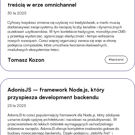
treścią w erze omnichannel
30 lis 2025
Cyfrowy krajobraz zmienia się szybciej niż kiedykolwiek, a marki muszą
dostosowywać swoje systemy do rosnącej liczby kanałów i dynamicznych
oczekiwań użytkowników. W tym kontekście tradycyjne, monolityczne CMS-
y przestają wystarczać, ograniczając elastyczność i tempo wdrażania
nowych rozwiązań. Coraz więcej organizacji zwraca się więc w stronę
podejścia composable, które umożliwia tworzenie skalowalnych,
modułowych ekosystemów treści.
Tomasz Kozon
#
back-end
AdonisJS – framework Node.js, który
przyspiesza development backendu
25 lis 2025
AdonisJS to coraz popularniejszy framework dla Node.js, który zdobywa
uznanie dzięki spójnej architekturze i naciskowi na produktywność. W
przeciwieństwie do lekkich bibliotek wymagających samodzielnego
dobierania narzędzi, AdonisJS oferuje kompletne środowisko gotowe do
budowy nowoczesnego backendu. Dzięki podejściu „stability first” i