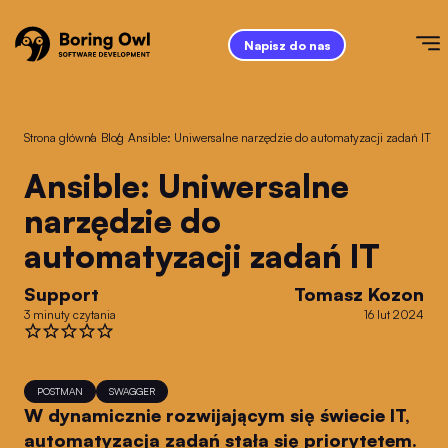
Napisz do nas
Strona główna
/
Blog
/
Ansible: Uniwersalne narzędzie do automatyzacji zadań IT
Ansible: Uniwersalne
narzędzie do
automatyzacji zadań IT
Support
Tomasz Kozon
3 minuty czytania
16 lut 2024
POSTMAN
SWAGGER
W dynamicznie rozwijającym się świecie IT,
automatyzacja zadań stała się priorytetem.