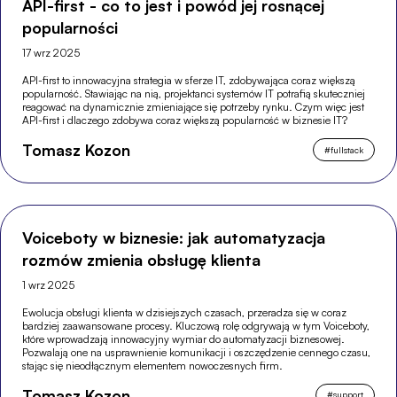
API-first - co to jest i powód jej rosnącej
popularności
17 wrz 2025
API-first to innowacyjna strategia w sferze IT, zdobywająca coraz większą
popularność. Stawiając na nią, projektanci systemów IT potrafią skuteczniej
reagować na dynamicznie zmieniające się potrzeby rynku. Czym więc jest
API-first i dlaczego zdobywa coraz większą popularność w biznesie IT?
Tomasz Kozon
#
fullstack
Voiceboty w biznesie: jak automatyzacja
rozmów zmienia obsługę klienta
1 wrz 2025
Ewolucja obsługi klienta w dzisiejszych czasach, przeradza się w coraz
bardziej zaawansowane procesy. Kluczową rolę odgrywają w tym Voiceboty,
które wprowadzają innowacyjny wymiar do automatyzacji biznesowej.
Pozwalają one na usprawnienie komunikacji i oszczędzenie cennego czasu,
stając się nieodłącznym elementem nowoczesnych firm.
Tomasz Kozon
#
support