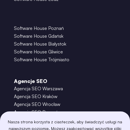
Software House Poznań
Software House Gdańsk
Software House Białystok
Software House Gliwice
Software House Trójmiasto
Agencje SEO
Agencja SEO Warszawa
Agencja SEO Kraków
Agencja SEO Wrocław
Agencja SEO Poznań
Agencja SEO Gdańsk
Nasza strona korzysta z ciasteczek, aby świadczyć usługi na
Agencja SEO Toruń
najwyższym poziomie. Możesz zaakceptować wszystkie pliki