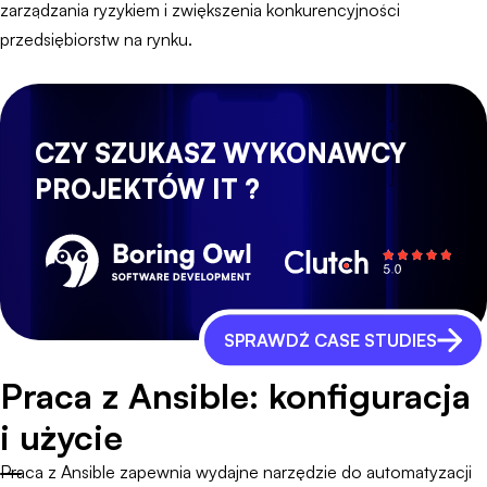
zarządzania ryzykiem i zwiększenia konkurencyjności
przedsiębiorstw na rynku.
CZY SZUKASZ WYKONAWCY
PROJEKTÓW IT ?
SPRAWDŹ CASE STUDIES
Praca z Ansible: konfiguracja
i użycie
Praca z Ansible zapewnia wydajne narzędzie do automatyzacji