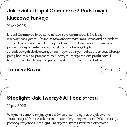
Jak działa Drupal Commerce? Podstawy i
kluczowe funkcje
19 paź 2025
Drupal Commerce to potężne narzędzie e-commerce, które łączy
elastyczność systemu Drupal z zaawansowanymi możliwościami sprzedaży
online. Dzięki swojej modularnej budowie umożliwia tworzenie zarówno
prostych sklepów internetowych, jak i rozbudowanych platform
sprzedażowych dostosowanych do indywidualnych potrzeb biznesu. Oferuje
pełną kontrolę nad procesem zakupowym, zarządzaniem produktami i
treściami, a także łatwą integrację z systemami płatności i dostaw.
Tomasz Kozon
#
support
Stoplight: Jak tworzyć API bez stresu
15 paź 2025
W dynamicznie rozwijającym się świecie technologii, zaprojektowanie
skutecznego API może okazać się prawdziwym wyzwaniem. Właśnie tutaj z
pomocą przychodzi Stoplight - narzędzie, które umożliwia efektywne