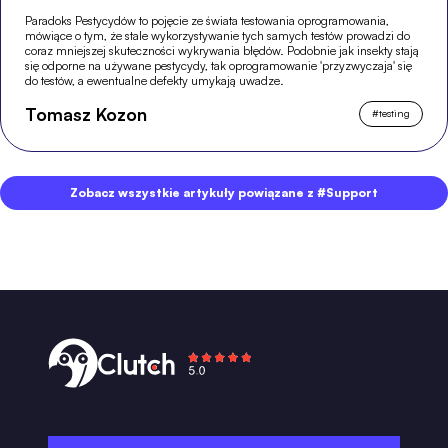
Paradoks Pestycydów to pojęcie ze świata testowania oprogramowania,
mówiące o tym, że stale wykorzystywanie tych samych testów prowadzi do
coraz mniejszej skuteczności wykrywania błędów. Podobnie jak insekty stają
się odporne na używane pestycydy, tak oprogramowanie 'przyzwyczaja' się
do testów, a ewentualne defekty umykają uwadze.
Tomasz Kozon
#
testing
Zobacz wszystkie artykuły powiązane z #Support