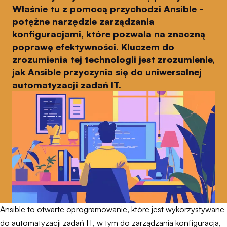
Właśnie tu z pomocą przychodzi Ansible -
potężne narzędzie zarządzania
konfiguracjami, które pozwala na znaczną
poprawę efektywności. Kluczem do
zrozumienia tej technologii jest zrozumienie,
jak Ansible przyczynia się do uniwersalnej
automatyzacji zadań IT.
Ansible to otwarte oprogramowanie, które jest wykorzystywane
do automatyzacji zadań IT, w tym do zarządzania konfiguracją,