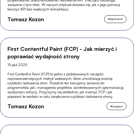
projektowanie, dokumentowanie i testowanie API, znacząco redukując
związane z tym stres. W naszym artykule dowiesz się, jak z jego pomocą
tworzyć API bez większych komplikacji.
Tomasz Kozon
#
back-end
First Contentful Paint (FCP) - Jak mierzyć i
poprawiać wydajność strony
15 paź 2025
First Contentful Paint (FCP) to jedno z podstawowych narzędzi
najnowocześniejszych metryk webowych, które umożliwiają analizę
szybkości ładowania stron. Poradnik ten kierujemy zarówno do
programistów, jak i managerów projektów, zainteresowanych optymalizacją
wydajności witryny. Przyjrzymy się dokładnie, jak mierzyć FCP i jak
poprawić te wartości w celu zwiększenia szybkości ładowania strony.
Tomasz Kozon
#
support