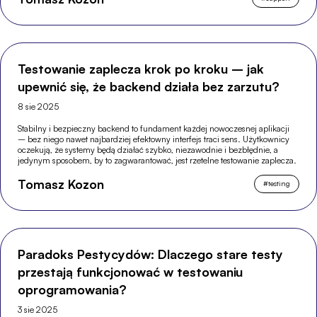
Testowanie zaplecza krok po kroku – jak
upewnić się, że backend działa bez zarzutu?
8 sie 2025
Stabilny i bezpieczny backend to fundament każdej nowoczesnej aplikacji
– bez niego nawet najbardziej efektowny interfejs traci sens. Użytkownicy
oczekują, że systemy będą działać szybko, niezawodnie i bezbłędnie, a
jedynym sposobem, by to zagwarantować, jest rzetelne testowanie zaplecza.
Tomasz Kozon
#
testing
Paradoks Pestycydów: Dlaczego stare testy
przestają funkcjonować w testowaniu
oprogramowania?
3 sie 2025