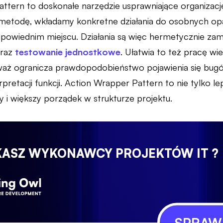
ttern to doskonałe narzędzie usprawniające organizacj
metodę, wkładamy konkretne działania do osobnych op
owiednim miejscu. Działania są więc hermetycznie za
oraz
testowanie jednostkowe
. Ułatwia to też pracę w
waż ogranicza prawdopodobieństwo pojawienia się bugó
rpretacji funkcji. Action Wrapper Pattern to nie tylko l
 i większy porządek w strukturze projektu.
KASZ WYKONAWCY PROJEKTÓW IT ?
SPRAWD