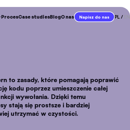
Proces
Case studies
Blog
O nas
PL
EN
Napisz do nas
rn to zasady, które pomagają poprawić
cję kodu poprzez umieszczenie całej
funkcji wywołania. Dzięki temu
 stają się prostsze i bardziej
wiej utrzymać w czystości.