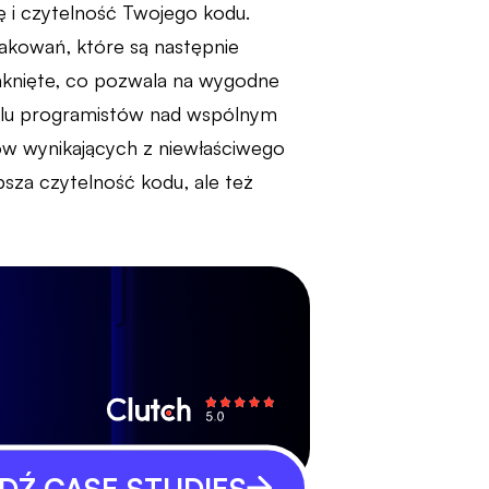
ę i czytelność Twojego kodu.
akowań, które są następnie
mknięte, co pozwala na wygodne
ielu programistów nad wspólnym
w wynikających z niewłaściwego
epsza czytelność kodu, ale też
Ź CASE STUDIES