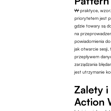
Pattern
W praktyce, wzorz
priorytetem jest 
gdzie towary są d
na przeprowadzeni
powiadomienia do 
jak otwarcie sesji
przepływem danyc
zarządzania błęda
jest utrzymanie k
Zalety 
Action 