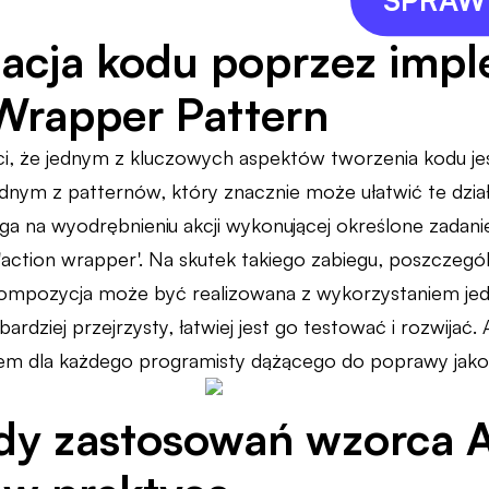
acja kodu poprzez imp
Wrapper Pattern
i, że jednym z kluczowych aspektów tworzenia kodu jest
ednym z patternów, który znacznie może ułatwić te dział
a na wyodrębnieniu akcji wykonującej określone zadani
'action wrapper'. Na skutek takiego zabiegu, poszczególn
 kompozycja może być realizowana z wykorzystaniem je
ę bardziej przejrzysty, łatwiej jest go testować i rozwija
em dla każdego programisty dążącego do poprawy jako
dy zastosowań wzorca 