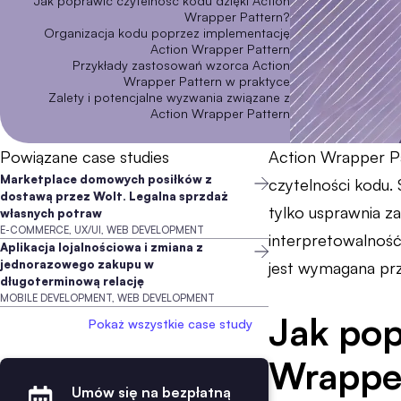
Jak poprawić czytelność kodu dzięki Action
Wrapper Pattern?
Organizacja kodu poprzez implementację
Action Wrapper Pattern
Przykłady zastosowań wzorca Action
Wrapper Pattern w praktyce
Zalety i potencjalne wyzwania związane z
Action Wrapper Pattern
Powiązane case studies
Action Wrapper Pa
Marketplace domowych posiłków z
czytelności kodu.
dostawą przez Wolt. Legalna sprzdaż
tylko usprawnia z
własnych potraw
E-COMMERCE, UX/UI, WEB DEVELOPMENT
interpretowalność
Aplikacja lojalnościowa i zmiana z
jednorazowego zakupu w
jest wymagana prz
długoterminową relację
MOBILE DEVELOPMENT, WEB DEVELOPMENT
Jak pop
Pokaż wszystkie case study
Wrapper
Umów się na bezpłatną