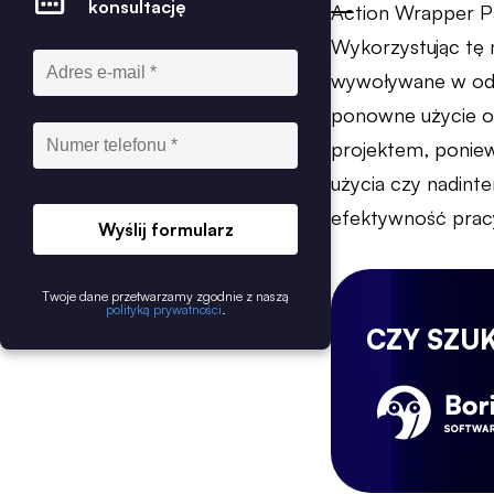
konsultację
Action Wrapper Pa
Wykorzystując tę 
wywoływane w odp
ponowne użycie 
projektem, ponie
użycia czy nadinte
efektywność pracy
Wyślij formularz
Twoje dane przetwarzamy zgodnie z naszą
polityką prywatności
.
CZY SZU