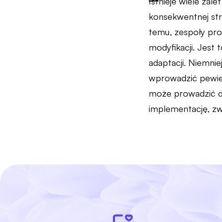
Istnieje wiele za
konsekwentnej stru
temu, zespoły pro
modyfikacji. Jest
adaptacji. Niemni
wprowadzić pewie
może prowadzić d
implementację, z