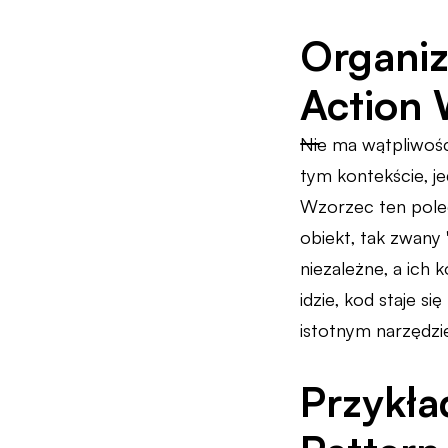
Organiz
Action 
Nie ma wątpliwośc
tym kontekście, j
Wzorzec ten poleg
obiekt, tak zwany 
niezależne, a ich
idzie, kod staje si
istotnym narzędzi
Przykła