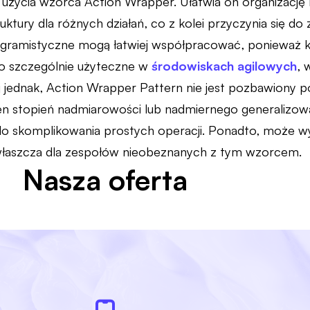
let użycia wzorca Action Wrapper. Ułatwia on organizacj
ktury dla różnych działań, co z kolei przyczynia się do 
gramistyczne mogą łatwiej współpracować, ponieważ kod
 to szczególnie użyteczne w
środowiskach agilowych
, 
ej jednak, Action Wrapper Pattern nie jest pozbawiony
n stopień nadmiarowości lub nadmiernego generalizowa
o skomplikowania prostych operacji. Ponadto, może w
właszcza dla zespołów nieobeznanych z tym wzorcem.
Nasza oferta