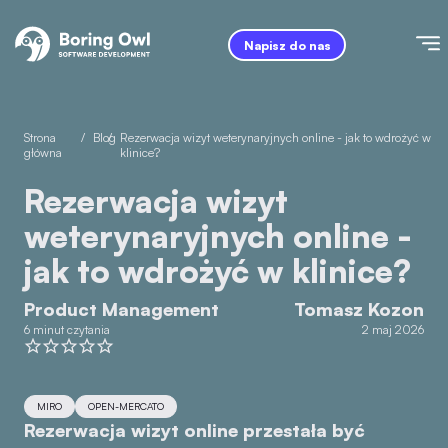
Napisz do nas
Strona
/
Blog
/
Rezerwacja wizyt weterynaryjnych online - jak to wdrożyć w
główna
klinice?
Rezerwacja wizyt
weterynaryjnych online -
jak to wdrożyć w klinice?
Product Management
Tomasz Kozon
6 minut czytania
2 maj 2026
MIRO
OPEN-MERCATO
Rezerwacja wizyt online przestała być