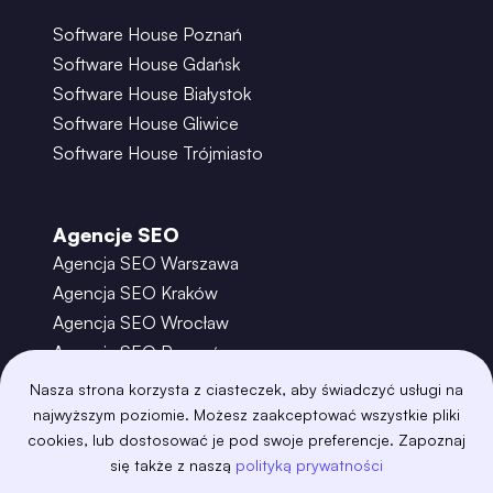
Software House Poznań
Software House Gdańsk
Software House Białystok
Software House Gliwice
Software House Trójmiasto
Agencje SEO
Agencja SEO Warszawa
Agencja SEO Kraków
Agencja SEO Wrocław
Agencja SEO Poznań
Agencja SEO Gdańsk
Nasza strona korzysta z ciasteczek, aby świadczyć usługi na
Agencja SEO Toruń
najwyższym poziomie. Możesz zaakceptować wszystkie pliki
cookies, lub dostosować je pod swoje preferencje. Zapoznaj
się także z naszą
polityką prywatności
©
2026
– Boring Owl – Software House Warszawa