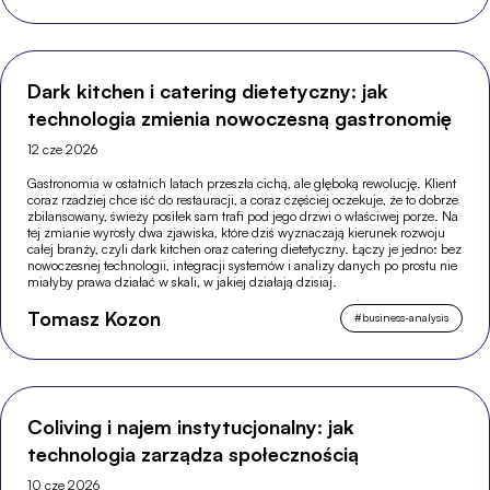
Dark kitchen i catering dietetyczny: jak
technologia zmienia nowoczesną gastronomię
12 cze 2026
Gastronomia w ostatnich latach przeszła cichą, ale głęboką rewolucję. Klient
coraz rzadziej chce iść do restauracji, a coraz częściej oczekuje, że to dobrze
zbilansowany, świeży posiłek sam trafi pod jego drzwi o właściwej porze. Na
tej zmianie wyrosły dwa zjawiska, które dziś wyznaczają kierunek rozwoju
całej branży, czyli dark kitchen oraz catering dietetyczny. Łączy je jedno: bez
nowoczesnej technologii, integracji systemów i analizy danych po prostu nie
miałyby prawa działać w skali, w jakiej działają dzisiaj.
Tomasz Kozon
#
business-analysis
Coliving i najem instytucjonalny: jak
technologia zarządza społecznością
10 cze 2026