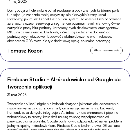
14 maj 2026
Dystrybucja w hotelarstwie od lat ewoluuje, a obok znanych każdemu portali
funkcjonuje znacznie mniej oczywisty, ale niezwykle istotny kanał
sprzedaży, jakim jest Global Distribution System. To właśnie GDS odpowiada
za znaczną część rezerwacji w segmencie business travel i stanowi główne
narzędzie pracy biur podróży, korporacyjnych działów travel oraz agentów
MICE na całym świecie. Dla hoteli, które chcą skutecznie docierać do
podróżujących służbowo i budować stabilne obłożenie w dni robocze,
obecność w GDS bywa nie tyle dodatkową opcją, co realną przewagą
konkurencyjną.
Tomasz Kozon
#
business-analysis
Firebase Studio - AI-środowisko od Google do
tworzenia aplikacji
31 mar 2026
Tworzenie aplikacji nigdy nie było tak dostępne jak teraz, ale jednocześnie
nigdy nie wymagało żonglowania tyloma narzędziami naraz. Backend,
frontend, baza danych, integracje z AI, infrastruktura chmurowa i pipeline
wdrożeniowy to rzeczy, które dziś muszą ze sobą współpracować od
pierwszego dnia projektu. Google postanowiło odpowiedzieć na ten problem
jednym, spójnym środowiskiem. Firebase Studio to chmurowe IDE zasilane
przez Gemini, które przeprowadza dewelopera przez cały cykl życia