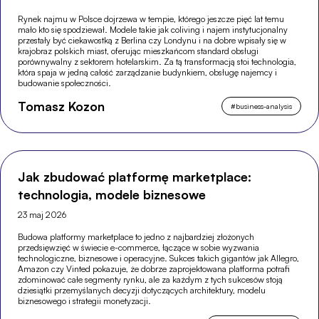
Rynek najmu w Polsce dojrzewa w tempie, którego jeszcze pięć lat temu
mało kto się spodziewał. Modele takie jak coliving i najem instytucjonalny
przestały być ciekawostką z Berlina czy Londynu i na dobre wpisały się w
krajobraz polskich miast, oferując mieszkańcom standard obsługi
porównywalny z sektorem hotelarskim. Za tą transformacją stoi technologia,
która spaja w jedną całość zarządzanie budynkiem, obsługę najemcy i
budowanie społeczności.
Tomasz Kozon
#
business-analysis
Jak zbudować platformę marketplace:
technologia, modele biznesowe
23 maj 2026
Budowa platformy marketplace to jedno z najbardziej złożonych
przedsięwzięć w świecie e-commerce, łączące w sobie wyzwania
technologiczne, biznesowe i operacyjne. Sukces takich gigantów jak Allegro,
Amazon czy Vinted pokazuje, że dobrze zaprojektowana platforma potrafi
zdominować całe segmenty rynku, ale za każdym z tych sukcesów stoją
dziesiątki przemyślanych decyzji dotyczących architektury, modelu
biznesowego i strategii monetyzacji.