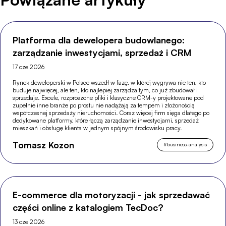
Platforma dla dewelopera budowlanego:
zarządzanie inwestycjami, sprzedaż i CRM
17 cze 2026
Rynek deweloperski w Polsce wszedł w fazę, w której wygrywa nie ten, kto
buduje najwięcej, ale ten, kto najlepiej zarządza tym, co już zbudował i
sprzedaje. Excele, rozproszone pliki i klasyczne CRM-y projektowane pod
zupełnie inne branże po prostu nie nadążają za tempem i złożonością
współczesnej sprzedaży nieruchomości. Coraz więcej firm sięga dlatego po
dedykowane platformy, które łączą zarządzanie inwestycjami, sprzedaż
mieszkań i obsługę klienta w jednym spójnym środowisku pracy.
Tomasz Kozon
#
business-analysis
E-commerce dla motoryzacji - jak sprzedawać
części online z katalogiem TecDoc?
13 cze 2026