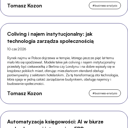
Tomasz Kozon
#
business-analysis
Coliving i najem instytucjonalny: jak
technologia zarządza społecznością
10 cze 2026
Rynek najmu w Polsce dojrzewa w tempie, którego jeszcze pięć lat temu
mało kto się spodziewał. Modele takie jak coliving i najem instytucjonalny
przestały być ciekawostką z Berlina czy Londynu i na dobre wpisały się w
krajobraz polskich miast, oferując mieszkańcom standard obsługi
porównywalny z sektorem hotelarskim. Za tą transformacją stoi technologia,
która spaja w jedną całość zarządzanie budynkiem, obsługę najemcy i
budowanie społeczności.
Tomasz Kozon
#
business-analysis
Automatyzacja księgowości: AI w biurze