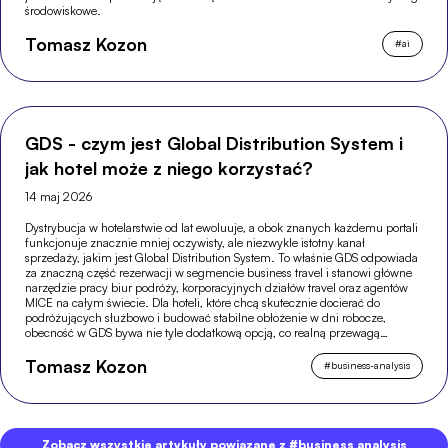
środowiskowe.
Tomasz Kozon
#
ai
GDS - czym jest Global Distribution System i
jak hotel może z niego korzystać?
14 maj 2026
Dystrybucja w hotelarstwie od lat ewoluuje, a obok znanych każdemu portali
funkcjonuje znacznie mniej oczywisty, ale niezwykle istotny kanał
sprzedaży, jakim jest Global Distribution System. To właśnie GDS odpowiada
za znaczną część rezerwacji w segmencie business travel i stanowi główne
narzędzie pracy biur podróży, korporacyjnych działów travel oraz agentów
MICE na całym świecie. Dla hoteli, które chcą skutecznie docierać do
podróżujących służbowo i budować stabilne obłożenie w dni robocze,
obecność w GDS bywa nie tyle dodatkową opcją, co realną przewagą
konkurencyjną.
Tomasz Kozon
#
business-analysis
Zobacz wszystkie artykuły powiązane z #business analysis