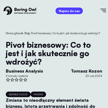
Napisz do nas
Strona główna
/
Blog
/
Pivot biznesowy: Co to jest i jak skutecznie go wdrożyć?
Pivot biznesowy: Co to
jest i jak skutecznie go
wdrożyć?
Business Analysis
Tomasz Kozon
3 minuty czytania
22 cze 2024
GOOGLE-CLOUD
PANDAS
Zmiana to nieodłączny element świata
biznesu. Istota przetrwania i zdolność do