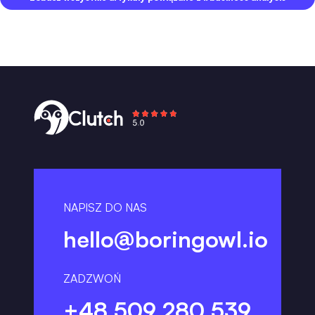
NAPISZ DO NAS
hello@boringowl.io
ZADZWOŃ
+48 509 280 539