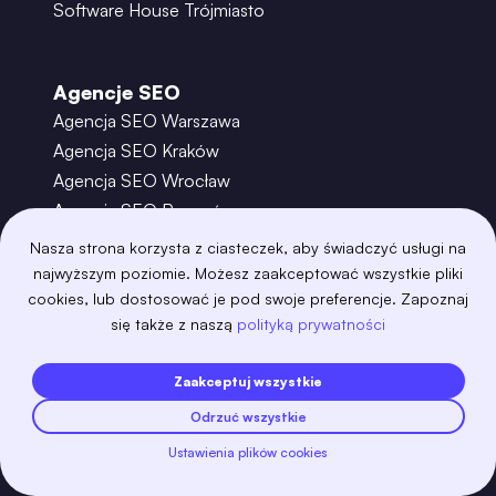
Software House Trójmiasto
Agencje SEO
Agencja SEO Warszawa
Agencja SEO Kraków
Agencja SEO Wrocław
Agencja SEO Poznań
Agencja SEO Gdańsk
Nasza strona korzysta z ciasteczek, aby świadczyć usługi na
Agencja SEO Toruń
najwyższym poziomie. Możesz zaakceptować wszystkie pliki
cookies, lub dostosować je pod swoje preferencje. Zapoznaj
się także z naszą
polityką prywatności
©
2026
– Boring Owl – Software House Warszawa
adobexd
algolia
amazon-s3
android
Zaakceptuj wszystkie
angular
api
apscheduler
argocd
Odrzuć wszystkie
astro
aws-amplify
aws-cloudfront
aws-lambda
axios
azure
bash
Ustawienia plików cookies
Zobacz więcej
bootstrap
bulma
cakephp
celery