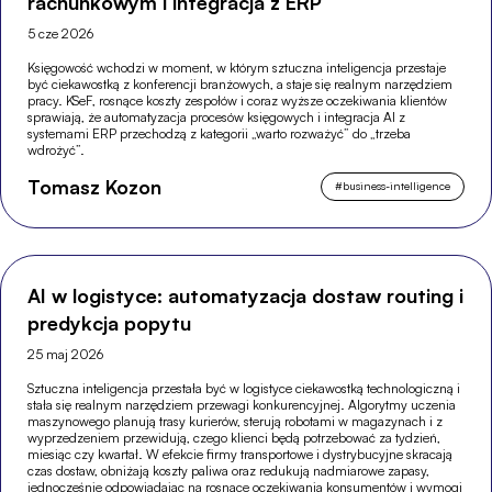
rachunkowym i integracja z ERP
5 cze 2026
Księgowość wchodzi w moment, w którym sztuczna inteligencja przestaje
być ciekawostką z konferencji branżowych, a staje się realnym narzędziem
pracy. KSeF, rosnące koszty zespołów i coraz wyższe oczekiwania klientów
sprawiają, że automatyzacja procesów księgowych i integracja AI z
systemami ERP przechodzą z kategorii „warto rozważyć” do „trzeba
wdrożyć”.
Tomasz Kozon
#
business-intelligence
AI w logistyce: automatyzacja dostaw routing i
predykcja popytu
25 maj 2026
Sztuczna inteligencja przestała być w logistyce ciekawostką technologiczną i
stała się realnym narzędziem przewagi konkurencyjnej. Algorytmy uczenia
maszynowego planują trasy kurierów, sterują robotami w magazynach i z
wyprzedzeniem przewidują, czego klienci będą potrzebować za tydzień,
miesiąc czy kwartał. W efekcie firmy transportowe i dystrybucyjne skracają
czas dostaw, obniżają koszty paliwa oraz redukują nadmiarowe zapasy,
jednocześnie odpowiadając na rosnące oczekiwania konsumentów i wymogi