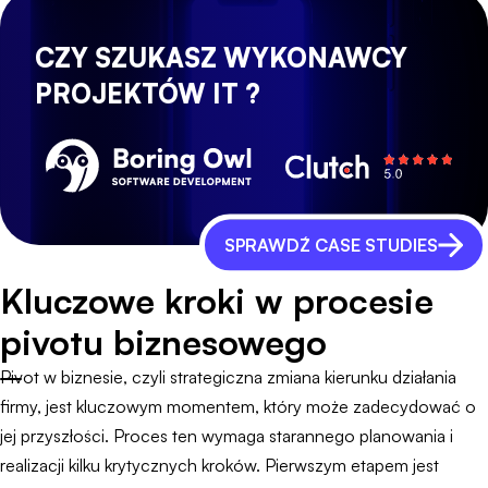
CZY SZUKASZ WYKONAWCY
PROJEKTÓW IT ?
SPRAWDŹ CASE STUDIES
Kluczowe kroki w procesie
pivotu biznesowego
Pivot w biznesie, czyli strategiczna zmiana kierunku działania
firmy, jest kluczowym momentem, który może zadecydować o
jej przyszłości. Proces ten wymaga starannego planowania i
realizacji kilku krytycznych kroków. Pierwszym etapem jest