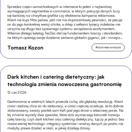
Sprzedaż części samochodowych w internecie to jeden z najbardziej
wymagających segmentów e-commerce, w którym precyzja danych liczy
się bardziej niż chwytliwa grafika czy efektowna kampania reklamowa.
Klient nie kupi filtra paliwa, jeśli nie ma stuprocentowej pewności, że pasuje
on do jego konkretnej wersji silnika, a sklep z setkami tysięcy indeksów nie
utrzyma się długo bez sprawnego systemu zarządzania asortymentem.
Właśnie dlatego katalog TecDoc stał się fundamentem branży i standardem,
na którym opierają swoje działanie zarówno globalni giganci, jak i mniejsze,
wyspecjalizowane sklepy.
Tomasz Kozon
#
business-analysis
Dark kitchen i catering dietetyczny: jak
technologia zmienia nowoczesną gastronomię
12 cze 2026
Gastronomia w ostatnich latach przeszła cichą, ale głęboką rewolucję. Klient
coraz rzadziej chce iść do restauracji, a coraz częściej oczekuje, że to dobrze
zbilansowany, świeży posiłek sam trafi pod jego drzwi o właściwej porze. Na
tej zmianie wyrosły dwa zjawiska, które dziś wyznaczają kierunek rozwoju
całej branży, czyli dark kitchen oraz catering dietetyczny. Łączy je jedno: bez
nowoczesnej technologii, integracji systemów i analizy danych po prostu nie
miałyby prawa działać w skali, w jakiej działają dzisiaj.