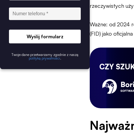
rzeczywistych uż
Ważne: od 2024 rok
(FID) jako oficjal
Wyślij formularz
Twoje dane przetwarzamy zgodnie z naszą
polityką prywatności
.
CZY SZU
Najważn