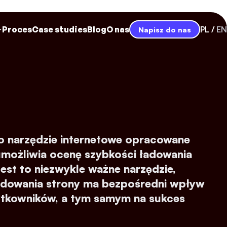
Proces
Case studies
Blog
O nas
PL
EN
Napisz do nas
o narzędzie internetowe opracowane
umożliwia ocenę szybkości ładowania
Jest to niezwykle ważne narzędzie,
adowania strony ma bezpośredni wpływ
ytkowników, a tym samym na sukces