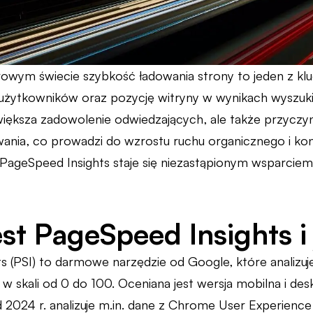
rowym świecie szybkość ładowania strony to jeden z 
użytkowników oraz pozycję witryny w wynikach wyszuki
zwiększa zadowolenie odwiedzających, ale także przyczyn
ania, co prowadzi do wzrostu ruchu organicznego i kon
ageSpeed Insights staje się niezastąpionym wsparciem d
st PageSpeed Insights i 
s (PSI) to darmowe narzędzie od Google, które analizuj
w skali od 0 do 100. Oceniana jest wersja mobilna i des
d 2024 r. analizuje m.in. dane z Chrome User Experienc