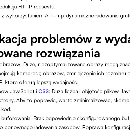
 redukcja HTTP requests.
z wykorzystaniem AI – np. dynamiczne ładowanie grafik
ikacja problemów z wyda
owane rozwiązania
 obrazów: Duże, niezoptymalizowane obrazy mogą znacz
bejmują kompresję obrazów, zmniejszenie ich rozmiaru 
P, które oferują lepszą wydajność.
bów JavaScript i
CSS
: Duża liczba i objętość plików Ja
trony. Aby to poprawić, warto zminimalizować, skompre
 kod.
 buforowania: Brak odpowiednio skonfigurowanego bu
o ponownego ładowania zasobów. Poprawa konfiguracji