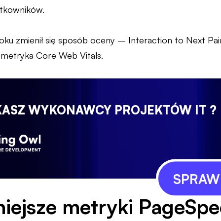
ytkowników.
u zmienił się sposób oceny – Interaction to Next Paint
na metryka Core Web Vitals.
KASZ WYKONAWCY PROJEKTÓW IT ?
SPRAWD
iejsze metryki PageSpe