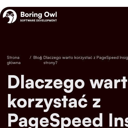
Strona
/
Blog
/
Dlaczego warto korzystać z PageSpeed Insights do analizy szybkości ładowania
główna
strony?
Dlaczego warto
korzystać z
PageSpeed Ins