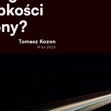
bkości
ony?
Tomasz Kozon
19 lut 2023