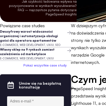
Jak szybkość ładowania wpływa na
pozycjonowanie w wynikach wyszukiwania?
FAQ – najczęstsze pytania dotyczące
PageSpeed Insights
Powiązane case studies
W dzisiejszym cyf
Dwucyfrowy wzrost widoczności
na doświadczenia 
organicznej i automatyzacja obsługi
strony nie tylko 
gości dla operatora apartamentów
E-COMMERCE, WEB DEVELOPMENT, UX/UI, SEO
wynikach wyszukiw
Własny sklep na 9 rynkach zamiast
uzależnienia od marketplace
narzędzie Google P
E-COMMERCE, WEB DEVELOPMENT, UX/UI
internetowych.
Pokaż wszystkie case study
Czym je
Umów się na bezpłatną
konsultację
PageSpeed Insight
przedstawia wynik 
Lighthouse 11, a o