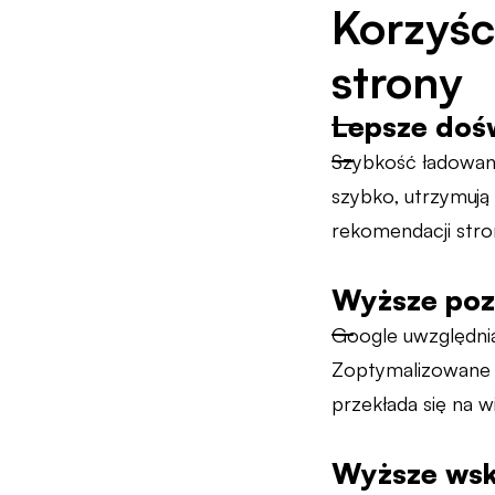
Korzyśc
strony
Lepsze doś
Szybkość ładowani
szybko, utrzymują
rekomendacji stro
Wyższe poz
Google uwzględnia
Zoptymalizowane s
przekłada się na w
Wyższe wska