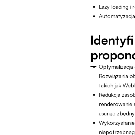
Lazy loading i
Automatyzacja 
Identyf
propon
Optymalizacja
Rozwiązania o
takich jak Web
Redukcja zaso
renderowanie s
usunąć zbędny
Wykorzystanie
niepotrzebneg