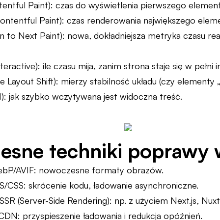
tentful Paint): czas do wyświetlenia pierwszego elementu
ontentful Paint): czas renderowania największego elem
n to Next Paint): nowa, dokładniejsza metryka czasu reak
teractive): ile czasu mija, zanim strona staje się w pełni 
e Layout Shift): mierzy stabilność układu (czy elementy
I): jak szybko wczytywana jest widoczna treść.
sne techniki poprawy 
ebP/AVIF: nowoczesne formaty obrazów.
JS/CSS: skrócenie kodu, ładowanie asynchroniczne.
SSR (Server-Side Rendering): np. z użyciem Next.js, Nuxt
CDN: przyspieszenie ładowania i redukcja opóźnień.