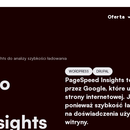
Oferta
WORDPRESS
DRUPAL
PageSpeed Insights t
przez Google, które 
strony internetowej. 
ponieważ szybkość ł
na doświadczenia uż
ights
witryny.