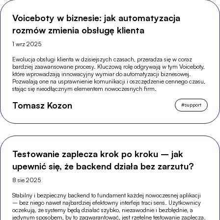
Voiceboty w biznesie: jak automatyzacja
rozmów zmienia obsługę klienta
1 wrz 2025
Ewolucja obsługi klienta w dzisiejszych czasach, przeradza się w coraz
bardziej zaawansowane procesy. Kluczową rolę odgrywają w tym Voiceboty,
które wprowadzają innowacyjny wymiar do automatyzacji biznesowej.
Pozwalają one na usprawnienie komunikacji i oszczędzenie cennego czasu,
stając się nieodłącznym elementem nowoczesnych firm.
Tomasz Kozon
#
support
Testowanie zaplecza krok po kroku – jak
upewnić się, że backend działa bez zarzutu?
8 sie 2025
Stabilny i bezpieczny backend to fundament każdej nowoczesnej aplikacji
– bez niego nawet najbardziej efektowny interfejs traci sens. Użytkownicy
oczekują, że systemy będą działać szybko, niezawodnie i bezbłędnie, a
jedynym sposobem, by to zagwarantować, jest rzetelne testowanie zaplecza.