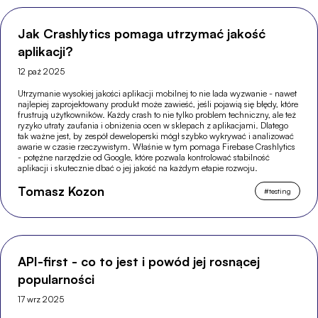
Jak Crashlytics pomaga utrzymać jakość
aplikacji?
12 paź 2025
Utrzymanie wysokiej jakości aplikacji mobilnej to nie lada wyzwanie - nawet
najlepiej zaprojektowany produkt może zawieść, jeśli pojawią się błędy, które
frustrują użytkowników. Każdy crash to nie tylko problem techniczny, ale też
ryzyko utraty zaufania i obniżenia ocen w sklepach z aplikacjami. Dlatego
tak ważne jest, by zespół deweloperski mógł szybko wykrywać i analizować
awarie w czasie rzeczywistym. Właśnie w tym pomaga Firebase Crashlytics
- potężne narzędzie od Google, które pozwala kontrolować stabilność
aplikacji i skutecznie dbać o jej jakość na każdym etapie rozwoju.
Tomasz Kozon
#
testing
API-first - co to jest i powód jej rosnącej
popularności
17 wrz 2025