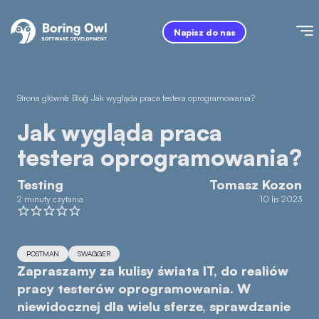
Napisz do nas
Strona główna
/
Blog
/
Jak wygląda praca testera oprogramowania?
Jak wygląda praca
testera oprogramowania?
Testing
Tomasz Kozon
2 minuty czytania
10 lis 2023
POSTMAN
SWAGGER
Zapraszamy za kulisy świata IT, do realiów
pracy testerów oprogramowania. W
niewidocznej dla wielu sferze, sprawdzanie