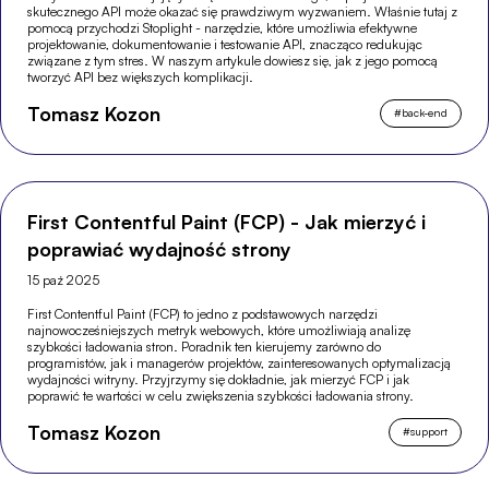
skutecznego API może okazać się prawdziwym wyzwaniem. Właśnie tutaj z
pomocą przychodzi Stoplight - narzędzie, które umożliwia efektywne
projektowanie, dokumentowanie i testowanie API, znacząco redukując
związane z tym stres. W naszym artykule dowiesz się, jak z jego pomocą
tworzyć API bez większych komplikacji.
Tomasz Kozon
#
back-end
First Contentful Paint (FCP) - Jak mierzyć i
poprawiać wydajność strony
15 paź 2025
First Contentful Paint (FCP) to jedno z podstawowych narzędzi
najnowocześniejszych metryk webowych, które umożliwiają analizę
szybkości ładowania stron. Poradnik ten kierujemy zarówno do
programistów, jak i managerów projektów, zainteresowanych optymalizacją
wydajności witryny. Przyjrzymy się dokładnie, jak mierzyć FCP i jak
poprawić te wartości w celu zwiększenia szybkości ładowania strony.
Tomasz Kozon
#
support