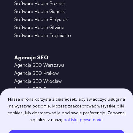
Software House Poznań
Software House Gdańsk
Software House Białystok
Software House Gliwice
Software House Trójmiasto
Agencje SEO
Agencja SEO Warszawa
Agencja SEO Kraków
Agencja SEO Wrocław
Agencja SEO Poznań
Agencja SEO Gdańsk
Nasza strona korzysta z ciasteczek, aby świadczyć usługi na
Agencja SEO Toruń
najwyższym poziomie. Możesz zaakceptować wszystkie pliki
cookies, lub dostosować je pod swoje preferencje. Zapoznaj
się także z naszą
polityką prywatności
©
2026
– Boring Owl – Software House Warszawa
adobexd
algolia
amazon-s3
android