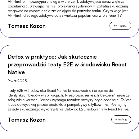
API-first to innowacyjna strategia w sferze IT, zdobywająca coraz większą
popularność. Stawiając na nią, projektanci systemów IT potrafią skuteczniej
reagować na dynamicznie zmieniające się potrzeby rynku. Czym więc jest
API-first i dlaczego zdobywa coraz większą popularność w biznesie IT?
Tomasz Kozon
#
fullstack
Detox w praktyce: Jak skutecznie
przeprowadzić testy E2E w środowisku React
Native
9 wrz 2025
Testy E2E w środowisku React Native to niezawodne narzędzie do
identyfikacji błędów w aplikacjach. Przeprowadzenie ich 'detoxem' niesie za
sobą wiele korzyści, jednak wymaga również precyzyjnego podejścia. To jest
klucz do wysokiej jakości produktu z perspektywy użytkownika. Poznajmy
zasady skutecznego wykorzystania Detox do E2E testowania w React Native.
Tomasz Kozon
#
testing