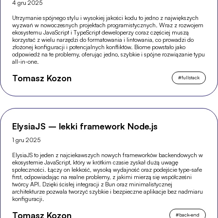
4 gru 2025
Utrzymanie spójnego stylu i wysokiej jakości kodu to jedno z największych
wyzwań w nowoczesnych projektach programistycznych. Wraz z rozwojem
ekosystemu JavaScript i TypeScript deweloperzy coraz częściej muszą
korzystać z wielu narzędzi do formatowania i lintowania, co prowadzi do
złożonej konfiguracji i potencjalnych konfliktów. Biome powstało jako
odpowiedź na te problemy, oferując jedno, szybkie i spójne rozwiązanie typu
all-in-one.
Tomasz Kozon
#
fullstack
ElysiaJS – lekki framework Node.js
1 gru 2025
ElysiaJS to jeden z najciekawszych nowych frameworków backendowych w
ekosystemie JavaScript, który w krótkim czasie zyskał dużą uwagę
społeczności. Łączy on lekkość, wysoką wydajność oraz podejście type-safe
first, odpowiadając na realne problemy, z jakimi mierzą się współcześni
twórcy API. Dzięki ścisłej integracji z Bun oraz minimalistycznej
architekturze pozwala tworzyć szybkie i bezpieczne aplikacje bez nadmiaru
konfiguracji.
Tomasz Kozon
#
back-end