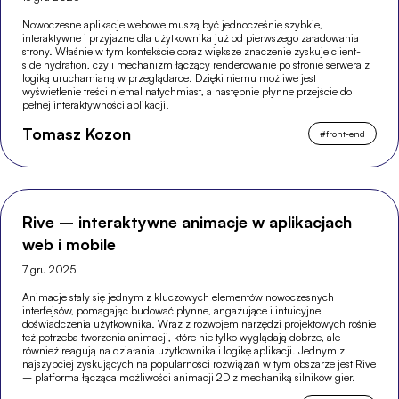
Nowoczesne aplikacje webowe muszą być jednocześnie szybkie,
interaktywne i przyjazne dla użytkownika już od pierwszego załadowania
strony. Właśnie w tym kontekście coraz większe znaczenie zyskuje client-
side hydration, czyli mechanizm łączący renderowanie po stronie serwera z
logiką uruchamianą w przeglądarce. Dzięki niemu możliwe jest
wyświetlenie treści niemal natychmiast, a następnie płynne przejście do
pełnej interaktywności aplikacji.
Tomasz Kozon
#
front-end
Rive – interaktywne animacje w aplikacjach
web i mobile
7 gru 2025
Animacje stały się jednym z kluczowych elementów nowoczesnych
interfejsów, pomagając budować płynne, angażujące i intuicyjne
doświadczenia użytkownika. Wraz z rozwojem narzędzi projektowych rośnie
też potrzeba tworzenia animacji, które nie tylko wyglądają dobrze, ale
również reagują na działania użytkownika i logikę aplikacji. Jednym z
najszybciej zyskujących na popularności rozwiązań w tym obszarze jest Rive
– platforma łącząca możliwości animacji 2D z mechaniką silników gier.