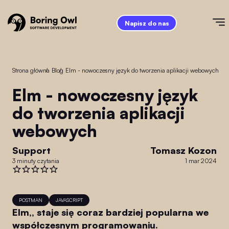
Napisz do nas
Strona główna
/
Blog
/
Elm - nowoczesny język do tworzenia aplikacji webowych
Elm - nowoczesny język
do tworzenia aplikacji
webowych
Support
Tomasz Kozon
3 minuty czytania
1 mar 2024
POSTMAN
JAVASCRIPT
Elm,, staje się coraz bardziej popularna we
współczesnym programowaniu.