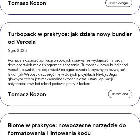
Tomasz Kozon
#
web-design
Turbopack w praktyce: jak działa nowy bundler
od Vercela
6 gru 2025
Rosnąca złożoność aplikacji webowych sprawia, że wydajność narzędzi
developerskich ma dziś ogromne znaczenie. Turbopack, nowy bundler od
Vercela, powstał jako odpowiedź na ograniczenia klasycznych rozwiązań,
takich jak Webpack, szczególnie w dużych projektach Next.js. Jego
głównym celem jest maksymalne skrócenie czasu startu aplikacji i
natychmiastowy hot reload podczas pracy z kodem.
Tomasz Kozon
#
front-end
Biome w praktyce: nowoczesne narzędzie do
formatowania i lintowania kodu