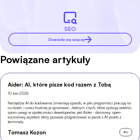
SEO
Dowiedz się więcej
Powiązane artykuły
Aider: AI, które pisze kod razem z Tobą
10 kwi 2026
Narzędzia AI do kodowania zmieniają sposób, w jaki programiści pracują na
co dzień, i coraz trudniej je ignorować. Jednym z tych, które zyskują ostatnio
sporo uwagi w społeczności deweloperów, jest Aider - darmowy, open-
source'owy asystent, który pozwala programować w parze z AI prosto z
terminala.
Tomasz Kozon
#
ai