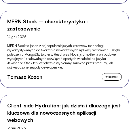
MERN Stack – charakterystyka i
zastosowanie
14 gru 2025
MERN Stack to jeden z najpopularniejszych zestawów technologii
wykorzystywanych do tworzenia nowoczesnych aplikacji webowych. Dzięki
połączeniu MongoDB, Express, React oraz Node.js umożliwia on budowę
wydajnych i skalowalnych rozwiązań opartych w całości na języku
JavaScript. Stack ten jest chętnie wybierany zarówno przez startupy, jak i
doświadczone zespoły developerskie.
Tomasz Kozon
#
fullstack
Client-side Hydration: jak działa i dlaczego jest
kluczowa dla nowoczesnych aplikacji
webowych
13 gru 2025