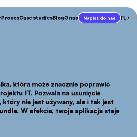
Proces
Case studies
Blog
O nas
PL
EN
Napisz do nas
nika, która może znacznie poprawić
ojektu IT. Pozwala na usunięcie
tóry nie jest używany, ale i tak jest
dla. W efekcie, twoja aplikacja staje