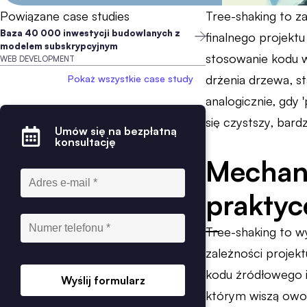
Powiązane case studies
Tree-shaking to z
Baza 40 000 inwestycji budowlanych z
finalnego projektu
modelem subskrypcyjnym
stosowanie kodu w 
WEB DEVELOPMENT
drżenia drzewa, st
Pokaż wszystkie case study
analogicznie, gdy 
się czystszy, bard
Umów się na bezpłatną
konsultację
Mechani
praktyc
Tree-shaking to w
zależności projekt
kodu źródłowego i
Wyślij formularz
którym wiszą owoc