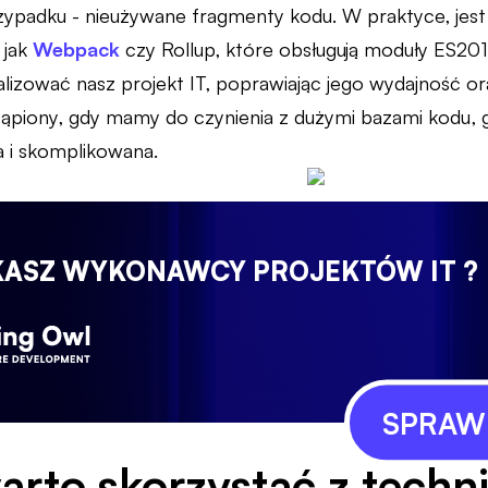
zypadku - nieużywane fragmenty kodu. W praktyce, jest
 jak
Webpack
czy Rollup, które obsługują moduły ES20
lizować nasz projekt IT, poprawiając jego wydajność o
stąpiony, gdy mamy do czynienia z dużymi bazami kodu, 
 i skomplikowana.
KASZ WYKONAWCY PROJEKTÓW IT ?
SPRAWD
arto skorzystać z techni