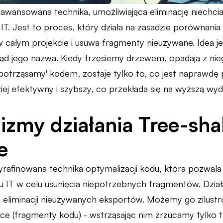
aawansowana technika, umożliwiająca eliminację niechc
 IT. Jest to proces, który działa na zasadzie porównani
całym projekcie i usuwa fragmenty nieużywane. Idea jeg
ąd jego nazwa. Kiedy trzęsiemy drzewem, opadają z niego
'potrząsamy' kodem, zostaje tylko to, co jest naprawdę 
ziej efektywny i szybszy, co przekłada się na wyższą wyd
zmy działania Tree-sha
e
yrafinowana technika optymalizacji kodu, która pozwala
u IT w celu usunięcia niepotrzebnych fragmentów. Działa
 eliminacji nieużywanych eksportów. Możemy go zilust
e (fragmenty kodu) - wstrząsając nim zrzucamy tylko t