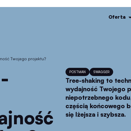
Oferta
ajność Twojego projektu?
POSTMAN
SWAGGER
Tree-shaking to tech
wydajność Twojego pr
niepotrzebnego kodu, k
częścią końcowego bun
ajność
się lżejsza i szybsza.