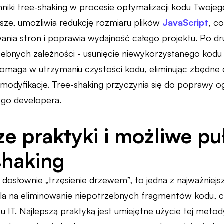
niki tree-shaking w procesie optymalizacji kodu Twojego
wsze, umożliwia redukcję rozmiaru plików
JavaScript
, c
nia stron i poprawia wydajność całego projektu. Po drug
rzebnych zależności - usunięcie niewykorzystanego kod
pomaga w utrzymaniu czystości kodu, eliminując zbędne e
 modyfikacje. Tree-shaking przyczynia się do poprawy ogó
ego developera.
ze praktyki i możliwe p
shaking
i dosłownie „trzęsienie drzewem”, to jedna z najważniejs
la na eliminowanie niepotrzebnych fragmentów kodu, 
u IT. Najlepszą praktyką jest umiejętne użycie tej meto