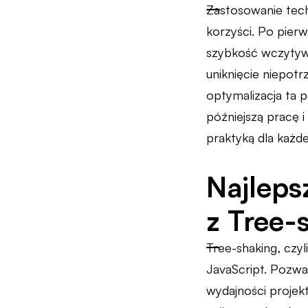
Zastosowanie tech
korzyści. Po pier
szybkość wczytywa
uniknięcie niepot
optymalizacja ta 
późniejszą pracę i
praktyką dla każd
Najleps
z Tree-
Tree-shaking, czyl
JavaScript. Pozwa
wydajności projekt