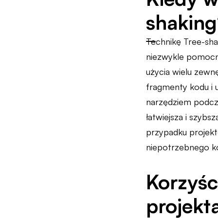
shaking
Technikę Tree-sha
niezwykle pomocn
użycia wielu zewn
fragmenty kodu i 
narzędziem podczas
łatwiejsza i szyb
przypadku projek
niepotrzebnego ko
Korzyśc
projekt