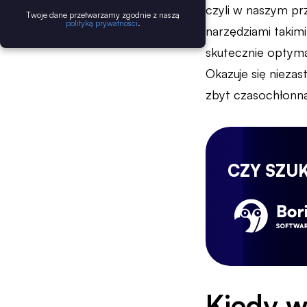
czyli w naszym pr
Twoje dane przetwarzamy zgodnie z naszą
polityką prywatności
.
narzędziami takimi
skutecznie optyma
Okazuje się nieza
zbyt czasochłonna
CZY SZU
Kiedy w