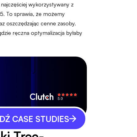
 najczęściej wykorzystywany z
15. To sprawia, że możemy
raz oszczędzając cenne zasoby.
gdzie ręczna optymalizacja byłaby
Ź CASE STUDIES
ki Tree-