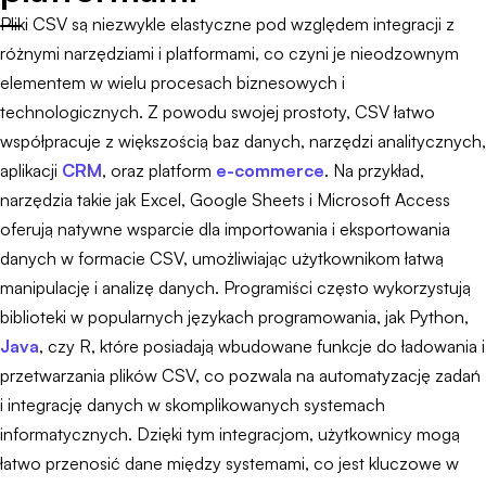
Pliki CSV są niezwykle elastyczne pod względem integracji z
różnymi narzędziami i platformami, co czyni je nieodzownym
elementem w wielu procesach biznesowych i
technologicznych. Z powodu swojej prostoty, CSV łatwo
współpracuje z większością baz danych, narzędzi analitycznych,
aplikacji
CRM
, oraz platform
e-commerce
. Na przykład,
narzędzia takie jak Excel, Google Sheets i Microsoft Access
oferują natywne wsparcie dla importowania i eksportowania
danych w formacie CSV, umożliwiając użytkownikom łatwą
manipulację i analizę danych. Programiści często wykorzystują
biblioteki w popularnych językach programowania, jak Python,
Java
, czy R, które posiadają wbudowane funkcje do ładowania i
przetwarzania plików CSV, co pozwala na automatyzację zadań
i integrację danych w skomplikowanych systemach
informatycznych. Dzięki tym integracjom, użytkownicy mogą
łatwo przenosić dane między systemami, co jest kluczowe w