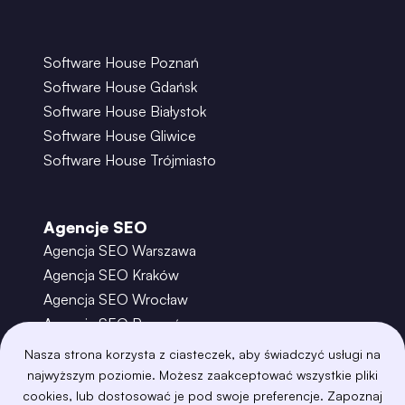
Software House Poznań
Software House Gdańsk
Software House Białystok
Software House Gliwice
Software House Trójmiasto
Agencje SEO
Agencja SEO Warszawa
Agencja SEO Kraków
Agencja SEO Wrocław
Agencja SEO Poznań
Agencja SEO Gdańsk
Nasza strona korzysta z ciasteczek, aby świadczyć usługi na
Agencja SEO Toruń
najwyższym poziomie. Możesz zaakceptować wszystkie pliki
cookies, lub dostosować je pod swoje preferencje. Zapoznaj