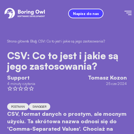
Napisz do nas
Strona główna
/
Blog
/
CSV: Co to jest i jakie są jego zastosowania?
CSV: Co to jest i jakie są
jego zastosowania?
Support
Tomasz Kozon
4 minuty czytania
25 cze 2024
POSTMAN
SWAGGER
CSV, format danych o prostym, ale mocnym
użyciu. Ta skrótowa nazwa odnosi się do
'Comma-Separated Values'. Chociaż na