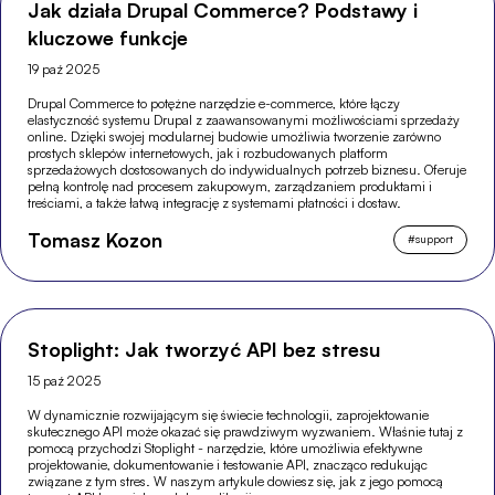
Jak działa Drupal Commerce? Podstawy i
kluczowe funkcje
19 paź 2025
Drupal Commerce to potężne narzędzie e-commerce, które łączy
elastyczność systemu Drupal z zaawansowanymi możliwościami sprzedaży
online. Dzięki swojej modularnej budowie umożliwia tworzenie zarówno
prostych sklepów internetowych, jak i rozbudowanych platform
sprzedażowych dostosowanych do indywidualnych potrzeb biznesu. Oferuje
pełną kontrolę nad procesem zakupowym, zarządzaniem produktami i
treściami, a także łatwą integrację z systemami płatności i dostaw.
Tomasz Kozon
#
support
Stoplight: Jak tworzyć API bez stresu
15 paź 2025
W dynamicznie rozwijającym się świecie technologii, zaprojektowanie
skutecznego API może okazać się prawdziwym wyzwaniem. Właśnie tutaj z
pomocą przychodzi Stoplight - narzędzie, które umożliwia efektywne
projektowanie, dokumentowanie i testowanie API, znacząco redukując
związane z tym stres. W naszym artykule dowiesz się, jak z jego pomocą