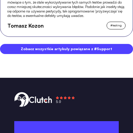
mówiące o tym, że stale wykorzystywanie tych samych testów prowadzi do
coraz mniejszej skuteczności wykrywania błędów. Podobnie jak insekty stają
się odporne na używane pestycydy, tak oprogramowanie 'przyzwyczaja' się
do testów, a ewentualne defekty umykają uwadze.
Tomasz Kozon
#
testing
Zobacz wszystkie artykuły powiązane z #Support