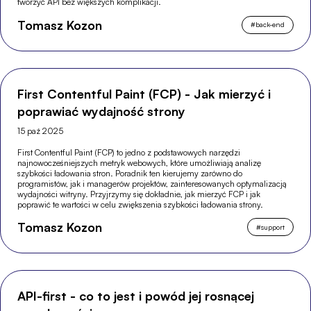
tworzyć API bez większych komplikacji.
Tomasz Kozon
#
back-end
First Contentful Paint (FCP) - Jak mierzyć i
poprawiać wydajność strony
15 paź 2025
First Contentful Paint (FCP) to jedno z podstawowych narzędzi
najnowocześniejszych metryk webowych, które umożliwiają analizę
szybkości ładowania stron. Poradnik ten kierujemy zarówno do
programistów, jak i managerów projektów, zainteresowanych optymalizacją
wydajności witryny. Przyjrzymy się dokładnie, jak mierzyć FCP i jak
poprawić te wartości w celu zwiększenia szybkości ładowania strony.
Tomasz Kozon
#
support
API-first - co to jest i powód jej rosnącej