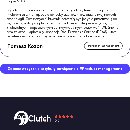
17 paź 2025
Rynek nieruchomości przechodzi obecnie głęboką transformację, której
motorem są zmieniające się potrzeby użytkowników oraz rozwój nowych
technologii. Coraz częściej budynki przestają być jedynie przestrzenią do
wynajęcia, a stają się platformą do świadczenia usług – elastycznych,
skalowalnych i dopasowanych do indywidualnych oczekiwań. Właśnie na
tym założeniu opiera się koncepcja Real Estate as a Service (REaaS), która
redefiniuje sposób postrzegania i zarządzania nieruchomościami.
Tomasz Kozon
#
product-management
Zobacz wszystkie artykuły powiązane z #Product management