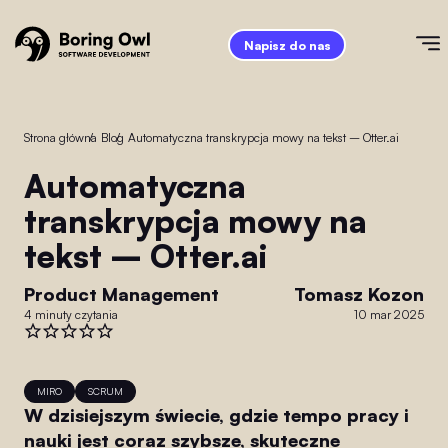
Napisz do nas
Strona główna
/
Blog
/
Automatyczna transkrypcja mowy na tekst – Otter.ai
Automatyczna
transkrypcja mowy na
tekst – Otter.ai
Product Management
Tomasz Kozon
4 minuty czytania
10 mar 2025
MIRO
SCRUM
W dzisiejszym świecie, gdzie tempo pracy i
nauki jest coraz szybsze, skuteczne