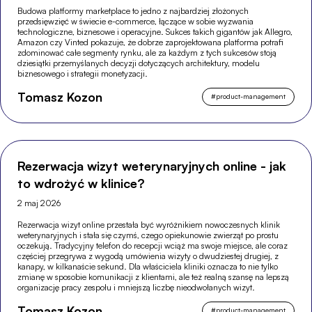
Budowa platformy marketplace to jedno z najbardziej złożonych
przedsięwzięć w świecie e-commerce, łączące w sobie wyzwania
technologiczne, biznesowe i operacyjne. Sukces takich gigantów jak Allegro,
Amazon czy Vinted pokazuje, że dobrze zaprojektowana platforma potrafi
zdominować całe segmenty rynku, ale za każdym z tych sukcesów stoją
dziesiątki przemyślanych decyzji dotyczących architektury, modelu
biznesowego i strategii monetyzacji.
Tomasz Kozon
#
product-management
Rezerwacja wizyt weterynaryjnych online - jak
to wdrożyć w klinice?
2 maj 2026
Rezerwacja wizyt online przestała być wyróżnikiem nowoczesnych klinik
weterynaryjnych i stała się czymś, czego opiekunowie zwierząt po prostu
oczekują. Tradycyjny telefon do recepcji wciąż ma swoje miejsce, ale coraz
częściej przegrywa z wygodą umówienia wizyty o dwudziestej drugiej, z
kanapy, w kilkanaście sekund. Dla właściciela kliniki oznacza to nie tylko
zmianę w sposobie komunikacji z klientami, ale też realną szansę na lepszą
organizację pracy zespołu i mniejszą liczbę nieodwołanych wizyt.
Tomasz Kozon
#
product-management