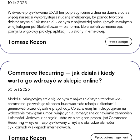
10 lis 2025
W świecie projektowania UX/UI tempo pracy rośnie z dnia na dzień, a coraz
więcej narzędzi wykorzystuje sztuczną inteligencję, by pomóc twórcom
działać szybciej i skuteczniej. Jednym z najbardziej obiecujących rozwiązań
w tej kategorii jest Sketchflow.ai – platforma, która potrafi zamienić opis
pomysłu w gotowy prototyp aplikacji lub strony internetowej.
Tomasz Kozon
#
web-design
Commerce Recurring – jak działa i kiedy
warto go wdrożyć w sklepie online?
30 paź 2025
Model subskrypcyjny staje się jednym z najważniejszych trendów w e-
commerce, pozwalając sklepom budować stałe relacje z klientami i
generować przewidywalne przychody. Coraz więcej firm decyduje się na
wdrożenie rozwiązań umożliwiających automatyczne odnawianie zamówień
i płatności. Jednym z narzędzi, które wspierają ten proces, jest Commerce
Recurring – system zaprojektowany z myślą o obsłudze płatności
cyklicznych w sklepach internetowych.
Tomasz Kozon
#
product-management