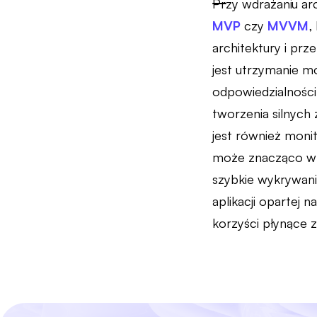
Przy wdrażaniu arc
MVP
czy
MVVM
,
architektury i pr
jest utrzymanie m
odpowiedzialności
tworzenia silnych 
jest również mon
może znacząco wp
szybkie wykrywanie
aplikacji opartej
korzyści płynące z