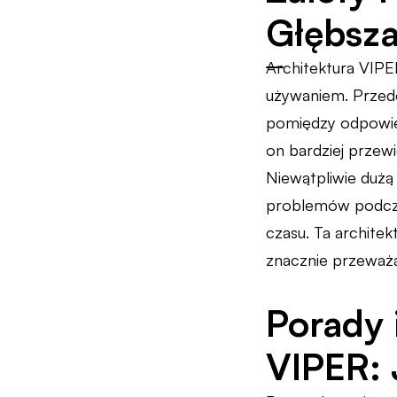
Głębsza
Architektura VIPE
używaniem. Przede
pomiędzy odpowied
on bardziej przew
Niewątpliwie dużą
problemów podcza
czasu. Ta archite
znacznie przeważa
Porady 
VIPER: 