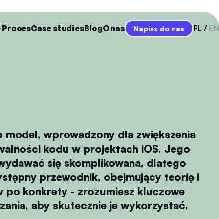
Proces
Case studies
Blog
O nas
PL
EN
Napisz do nas
o model, wprowadzony dla zwiększenia
owalności kodu w projektach iOS. Jego
wydawać się skomplikowana, dlatego
stępny przewodnik, obejmujący teorię i
 po konkrety - zrozumiesz kluczowe
zania, aby skutecznie je wykorzystać.