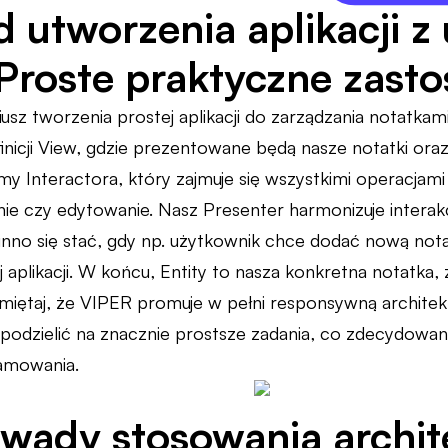
d utworzenia aplikacji z
Proste praktyczne zast
sz tworzenia prostej aplikacji do zarządzania notatkam
nicji View, gdzie prezentowane będą nasze notatki oraz
 Interactora, który zajmuje się wszystkimi operacjami 
ie czy edytowanie. Nasz Presenter harmonizuje interak
nno się stać, gdy np. użytkownik chce dodać nową nota
 aplikacji. W końcu, Entity to nasza konkretna notatka, 
Pamiętaj, że VIPER promuje w pełni responsywną architek
podzielić na znacznie prostsze zadania, co zdecydowani
amowania.
i wady stosowania archi