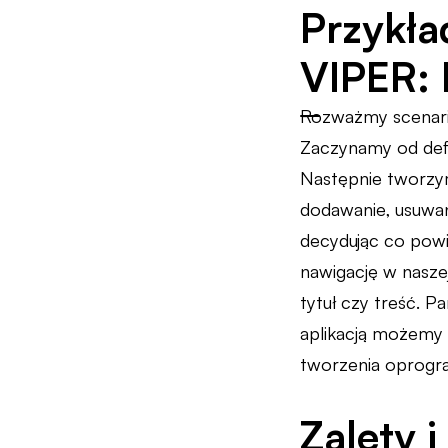
Przykła
VIPER: 
Rozważmy scenariu
Zaczynamy od defi
Następnie tworzymy
dodawanie, usuwan
decydując co powi
nawigację w naszej
tytuł czy treść. 
aplikacją możemy 
tworzenia oprogr
Zalety 