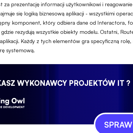
t za prezentację informacji użytkownikowi i reagowanie n
zajmuje się logiką biznesową aplikacji - wszystkimi opera
ępny komponent, który odbiera dane od Interactora, for
 gdzie rezydują wszystkie obiekty modelu. Ostatni, Rout
plikacji. Każdy z tych elementów gra specyficzną rolę,
urę systemową.
KASZ WYKONAWCY PROJEKTÓW IT ?
SPRAWD