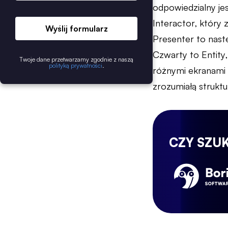
odpowiedzialny jes
Interactor, który 
Wyślij formularz
Presenter to nast
Czwarty to Entity,
Twoje dane przetwarzamy zgodnie z naszą
polityką prywatności
.
różnymi ekranami a
zrozumiałą strukt
CZY SZU