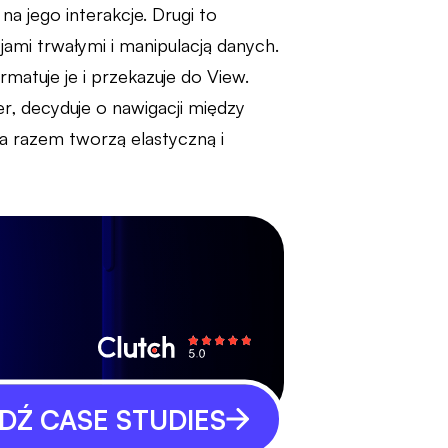
a jego interakcje. Drugi to
cjami trwałymi i manipulacją danych.
matuje je i przekazuje do View.
er, decyduje o nawigacji między
 a razem tworzą elastyczną i
Ź CASE STUDIES