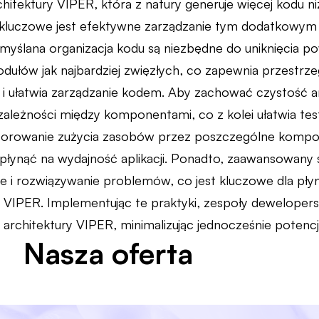
hitektury VIPER, która z natury generuje więcej kodu n
 kluczowe jest efektywne zarządzanie tym dodatkowym
zemyślana organizacja kodu są niezbędne do uniknięcia
odułów jak najbardziej zwięzłych, co zapewnia przestrz
 i ułatwia zarządzanie kodem. Aby zachować czystość arc
zależności między komponentami, co z kolei ułatwia tes
itorowanie zużycia zasobów przez poszczególne kompo
łynąć na wydajność aplikacji. Ponadto, zaawansowany 
 i rozwiązywanie problemów, co jest kluczowe dla płynn
 na VIPER. Implementując te praktyki, zespoły dewelop
 architektury VIPER, minimalizując jednocześnie potencj
Nasza oferta