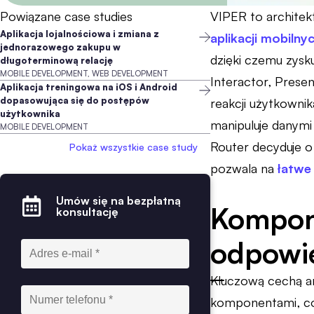
Powiązane case studies
VIPER to archite
Aplikacja lojalnościowa i zmiana z
aplikacji mobilny
jednorazowego zakupu w
dzięki czemu zysku
długoterminową relację
MOBILE DEVELOPMENT, WEB DEVELOPMENT
Interactor, Prese
Aplikacja treningowa na iOS i Android
dopasowująca się do postępów
reakcji użytkownik
użytkownika
manipuluje danymi 
MOBILE DEVELOPMENT
Router decyduje o 
Pokaż wszystkie case study
pozwala na
łatwe
Umów się na bezpłatną
Kompone
konsultację
odpowie
Kluczową cechą ar
komponentami, co