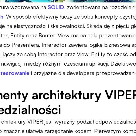
ktura wzorowana na
SOLID
, zorientowana na rozdzielen
ch
. W sposób efektywny łączy ze sobą koncepty czystej
je na elastyczności i skalowalności. Składa się z pięc
nter, Entity oraz Router. View ma na celu prezentowanie
a do Presentera. Interactor zawiera logikę biznesową ap
i łączy ze sobą Interactor oraz View. Entity to cześć 
nawigacji między różnymi częściami aplikacji. Dzięki swo
 testowanie
i przyjazne dla developera przeprowadzan
nty architektury VIPER
dzialności
chitektury VIPER jest wyraźny podział odpowiedzialno
 znacznie ułatwia zarządzanie kodem. Pierwszym komp