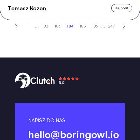
Tomasz Kozon
#
support
1
...
182
183
184
185
186
...
247
NAPISZ DO NAS
hello@boringowl.io