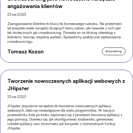
angażowania klientów
23 sie 2023
Zaangażowanie klientów to klucz do biznesowego sukcesu. Na przestrzeni
lat powstało wiele narzędzi służących temu celowi, ale niewiele z nich jest
tak skutecznych jak crowdsourcing. Pozwala on na bliższą interakcję z
klientami, tworząc wspólną wartość. Sprawdźmy praktyczne zastosowania
crowdsourcingu.
Tomasz Kozon
#
marketing
Tworzenie nowoczesnych aplikacji webowych z
JHipster
23 sie 2023
JHipster, popularne narzędzie do tworzenia nowoczesnych aplikacji
webowych, stało się niezastąpione dla wielu programistów. W naszym
przewodniku krok po kroku zapoznasz się z procesem tworzenia aplikacji z
jego pomocą. Dowiesz się, jak skonfigurować środowisko, generować
szkielet aplikacji oraz zrozumiesz jak korzystać z różnorodnych funkcji
JHipster.