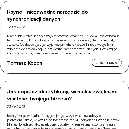
Rsync - niezawodne narzędzie do
synchronizacji danych
23 sie 2023
Rsync, niewielka, lecz niezwykle potężna komenda Unixowa, jest jednym z
tych narzędzi, które zdobyły zaufanie administratorów systemów na całym
świecie. Co decyduje o jej wyjątkowym charakterze? Przede wszystkim,
zdolność do efektywnej i niezawodnej synchronizacji danych. Bez względu
na skalę zadania, rsync zawsze jest gotowy do działania.
Tomasz Kozon
#
it-administrator
Jak poprzez identyfikację wizualną zwiększyć
wartość Twojego biznesu?
23 sie 2023
Identyfikacja wizualna firmy jest jak jej wizytówka - świadczy o
profesjonalizmie, wskazuje na tożsamość marki i przyciąga uwagę klientów.
Nie jest to jednak tylko estetyczny dodatek. Przemyślana, spójna strategia
wizualna może stanowić istotne wsparcie w budowaniu wartości Twojego