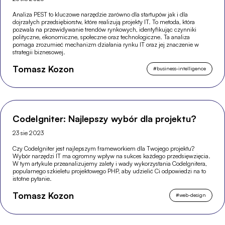
Analiza PEST to kluczowe narzędzie zarówno dla startupów jak i dla
dojrzałych przedsiębiorstw, które realizują projekty IT. To metoda, która
pozwala na przewidywanie trendów rynkowych, identyfikując czynniki
polityczne, ekonomiczne, społeczne oraz technologiczne. Ta analiza
pomaga zrozumieć mechanizm działania rynku IT oraz jej znaczenie w
strategii biznesowej.
Tomasz Kozon
#
business-intelligence
CodeIgniter: Najlepszy wybór dla projektu?
23 sie 2023
Czy CodeIgniter jest najlepszym frameworkiem dla Twojego projektu?
Wybór narzędzi IT ma ogromny wpływ na sukces każdego przedsięwzięcia.
W tym artykule przeanalizujemy zalety i wady wykorzystania CodeIgnitera,
popularnego szkieletu projektowego PHP, aby udzielić Ci odpowiedzi na to
istotne pytanie.
Tomasz Kozon
#
web-design