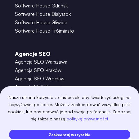
Software House Gdańsk
Software House Białystok
Software House Gliwice
Software House Trójmiasto
Agencje SEO
Agencja SEO Warszawa
Agencja SEO Kraków
Agencja SEO Wrocław
Agencja SEO Poznań
Agencja SEO Gdańsk
Nasza strona korzysta z ciasteczek, aby świadczyć usługi na
Agencja SEO Toruń
najwyższym poziomie. Możesz zaakceptować wszystkie pliki
cookies, lub dostosować je pod swoje preferencje. Zapoznaj
się także z naszą
polityką prywatności
©
2026
– Boring Owl – Software House Warszawa
adobexd
algolia
amazon-s3
android
Zaakceptuj wszystkie
angular
api
apscheduler
argocd