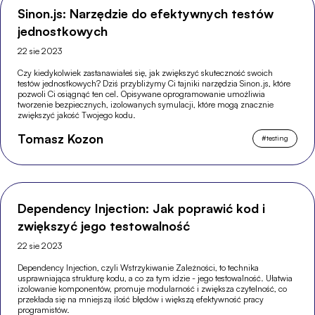
Sinon.js: Narzędzie do efektywnych testów
jednostkowych
22 sie 2023
Czy kiedykolwiek zastanawiałeś się, jak zwiększyć skuteczność swoich
testów jednostkowych? Dziś przybliżymy Ci tajniki narzędzia Sinon.js, które
pozwoli Ci osiągnąć ten cel. Opisywane oprogramowanie umożliwia
tworzenie bezpiecznych, izolowanych symulacji, które mogą znacznie
zwiększyć jakość Twojego kodu.
Tomasz Kozon
#
testing
Dependency Injection: Jak poprawić kod i
zwiększyć jego testowalność
22 sie 2023
Dependency Injection, czyli Wstrzykiwanie Zależności, to technika
usprawniająca strukturę kodu, a co za tym idzie - jego testowalność. Ułatwia
izolowanie komponentów, promuje modularność i zwiększa czytelność, co
przekłada się na mniejszą ilość błędów i większą efektywność pracy
programistów.