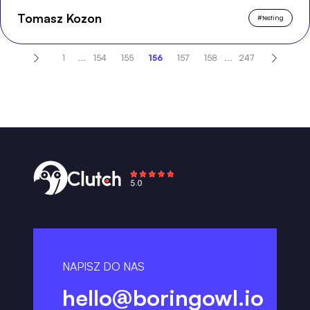
Tomasz Kozon
#
testing
1
...
154
155
156
157
158
...
247
NAPISZ DO NAS
hello@boringowl.io