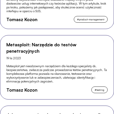
dostawców usług internetowych czy twórców aplikacji. W tym artykule, krok
po kroku, pokażemy jak postępować, aby skutecznie ocenić użyteczność
interfejsu w oparciu o SUS.
Tomasz Kozon
#
product-management
Metasploit: Narzędzie do testów
penetracyjnych
19 lis 2023
Metasploit jest nieodzownym narzędziem dla każdego specjalisty ds.
bezpieczeństwa, zwłaszcza podczas prowadzenia testów penetracyjnych. Ta
kompleksowa platforma pozwala na skanowanie, testowanie oraz
wykorzystywanie luk w zabezpieczeniach, ułatwiając identyfikację i
eliminację potencjalnych zagrożeń.
Tomasz Kozon
#
testing