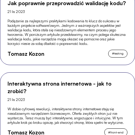
Jak poprawnie przeprowadzić walidację kodu?
21 lis 2023
Podążanie za najlepszymi praktykami kodowania to klucz do sukcesu w
każdym projekcie software'owym. Jednym z ważniejszych aspektów jest
walidacja kodu, która stała się nieodzownym elementem procesu jego
tworzenia. W poniższym artykule przedstawimy, na czym polega skuteczna
walidacja kodu, jakie narzędzia mogą okazać się pomocne oraz jakie
korzyści niesie za sobą dbałość o poprawność kodu.
Tomasz Kozon
#
testing
Interaktywna strona internetowa - jak to
zrobić?
21 lis 2023
W dobie cyfrowej rewolucji, interaktywne strony internetowe stają się
nieodzownym narzędziem biznesowym. Oferta zwykłych stron już nie
wystarcza. Teraz muszą być interaktywne, angażujące i intuicyjne. W tym
artykule krok po kroku opiszę, jak stworzyć stronę, która spełni te wytyczne.
Tomasz Kozon
#
front-end