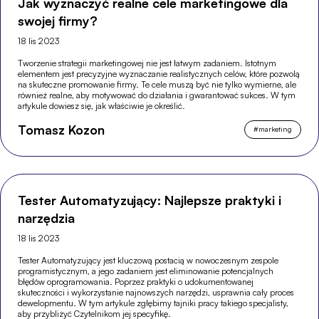
Jak wyznaczyć realne cele marketingowe dla
swojej firmy?
18 lis 2023
Tworzenie strategii marketingowej nie jest łatwym zadaniem. Istotnym
elementem jest precyzyjne wyznaczanie realistycznych celów, które pozwolą
na skuteczne promowanie firmy. Te cele muszą być nie tylko wymierne, ale
również realne, aby motywować do działania i gwarantować sukces. W tym
artykule dowiesz się, jak właściwie je określić.
Tomasz Kozon
#
marketing
Tester Automatyzujący: Najlepsze praktyki i
narzędzia
18 lis 2023
Tester Automatyzujący jest kluczową postacią w nowoczesnym zespole
programistycznym, a jego zadaniem jest eliminowanie potencjalnych
błędów oprogramowania. Poprzez praktyki o udokumentowanej
skuteczności i wykorzystanie najnowszych narzędzi, usprawnia cały proces
dewelopmentu. W tym artykule zgłębimy tajniki pracy takiego specjalisty,
aby przybliżyć Czytelnikom jej specyfikę.