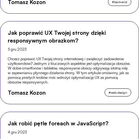
Tomasz Kozon
#
back-end
Jak poprawić UX Twojej strony dzięki
responsywnym obrazkom?
5 gru 2023
Chcesz poprawić UX Twojej strony internetowej i zwiększyć zadowolenie
użytkowników? Jednym z kluczowych aspektów jest optymalizacja obrazów.
W dobie smartfonów i tabletów, responsywne obrazy odgrywają istotną rolę
w zapewnianiu płynnego działania strony. W tym artykule omówimy, jak za
pomocą prostych kroków móc wdrożyć optymalizację UX za pomocą
obrazów responsywnych.
Tomasz Kozon
#
web-design
Jak robić pętle foreach w JavaScript?
4 gru 2023