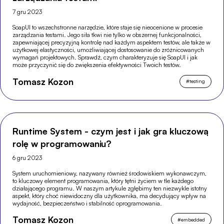
7 gru 2023
SoapUI to wszechstronne narzędzie, które staje się nieocenione w procesie
zarządzania testami. Jego siła tkwi nie tylko w obszernej funkcjonalności,
zapewniającej precyzyjną kontrolę nad każdym aspektem testów, ale także w
użytkowej elastyczności, umożliwiającej dostosowanie do zróżnicowanych
wymagań projektowych. Sprawdź, czym charakteryzuje się SoapUI i jak
może przyczynić się do zwiększenia efektywności Twoich testów.
Tomasz Kozon
#
testing
Runtime System - czym jest i jak gra kluczową
rolę w programowaniu?
6 gru 2023
System uruchomieniowy, nazywany również środowiskiem wykonawczym,
to kluczowy element programowania, który tętni życiem w tle każdego
działającego programu. W naszym artykule zgłębimy ten niezwykle istotny
aspekt, który choć niewidoczny dla użytkownika, ma decydujący wpływ na
wydajność, bezpieczeństwo i stabilność oprogramowania.
Tomasz Kozon
#
embedded