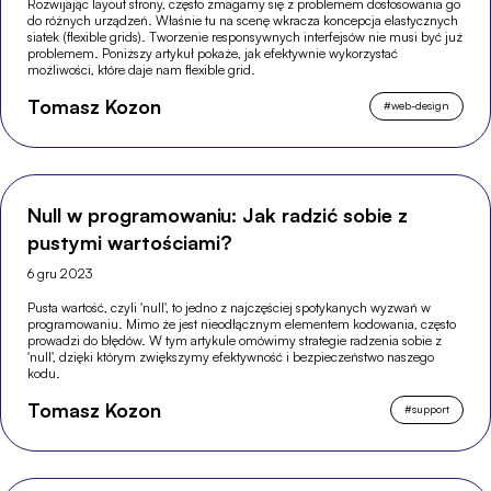
Rozwijając layout strony, często zmagamy się z problemem dostosowania go
do różnych urządzeń. Właśnie tu na scenę wkracza koncepcja elastycznych
siatek (flexible grids). Tworzenie responsywnych interfejsów nie musi być już
problemem. Poniższy artykuł pokaże, jak efektywnie wykorzystać
możliwości, które daje nam flexible grid.
Tomasz Kozon
#
web-design
Null w programowaniu: Jak radzić sobie z
pustymi wartościami?
6 gru 2023
Pusta wartość, czyli 'null', to jedno z najczęściej spotykanych wyzwań w
programowaniu. Mimo że jest nieodłącznym elementem kodowania, często
prowadzi do błędów. W tym artykule omówimy strategie radzenia sobie z
'null', dzięki którym zwiększymy efektywność i bezpieczeństwo naszego
kodu.
Tomasz Kozon
#
support