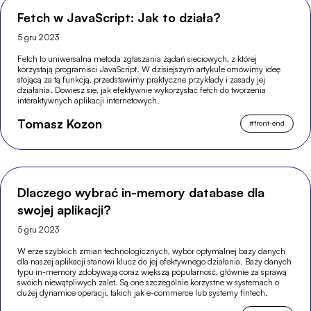
Fetch w JavaScript: Jak to działa?
5 gru 2023
Fetch to uniwersalna metoda zgłaszania żądań sieciowych, z której
korzystają programiści JavaScript. W dzisiejszym artykule omówimy ideę
stojącą za tą funkcją, przedstawimy praktyczne przykłady i zasady jej
działania. Dowiesz się, jak efektywnie wykorzystać fetch do tworzenia
interaktywnych aplikacji internetowych.
Tomasz Kozon
#
front-end
Dlaczego wybrać in-memory database dla
swojej aplikacji?
5 gru 2023
W erze szybkich zmian technologicznych, wybór optymalnej bazy danych
dla naszej aplikacji stanowi klucz do jej efektywnego działania. Bazy danych
typu in-memory zdobywają coraz większą popularność, głównie za sprawą
swoich niewątpliwych zalet. Są one szczególnie korzystne w systemach o
dużej dynamice operacji, takich jak e-commerce lub systemy fintech.