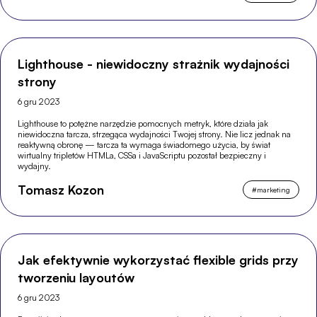
Lighthouse - niewidoczny strażnik wydajności
strony
6 gru 2023
Lighthouse to potężne narzędzie pomocnych metryk, które działa jak
niewidoczna tarcza, strzegąca wydajności Twojej strony. Nie licz jednak na
reaktywną obronę — tarcza ta wymaga świadomego użycia, by świat
wirtualny tripletów HTMLa, CSSa i JavaScriptu pozostał bezpieczny i
wydajny.
Tomasz Kozon
#
marketing
Jak efektywnie wykorzystać flexible grids przy
tworzeniu layoutów
6 gru 2023