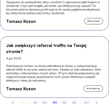
Zapraszam do przewodnika, który umożliwi Ci opanowanie pętli foreach w
JavaScript. Czym jest ta pętla, jak działa i jak efektywnie jej używać? Te
kluczowe pytania stanowią punkt wyjścia do naszej pogłębionej eksploracji
tej niesłychanie praktycznej funkcji JavaScript.
Tomasz Kozon
#
front-end
Jak zwiększyć referral traffic na Twojej
stronie?
4 gru 2023
Pokierowanie ruchem na stronę internetową to sztuka, a maksymalizacja
referral traffic to cel wielu właścicieli stron. Określa on ilość odwiedzin, które
pochodzą z rekomendacji innych witryn. W tym artykule podpowiemy jak
zoptymalizować proces pozyskiwania ruchu przez referencje w sposób
efektywny i łatwy do wdrożenia.
Tomasz Kozon
#
marketing
1
...
149
150
151
152
153
...
247