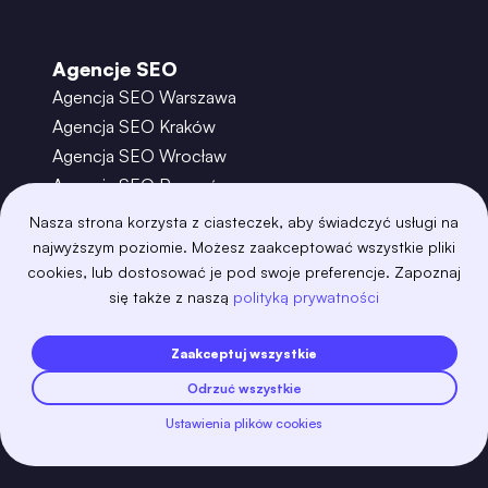
Agencje SEO
Agencja SEO Warszawa
Agencja SEO Kraków
Agencja SEO Wrocław
Agencja SEO Poznań
Agencja SEO Gdańsk
Nasza strona korzysta z ciasteczek, aby świadczyć usługi na
Agencja SEO Toruń
najwyższym poziomie. Możesz zaakceptować wszystkie pliki
cookies, lub dostosować je pod swoje preferencje. Zapoznaj
się także z naszą
polityką prywatności
©
2026
– Boring Owl – Software House Warszawa
adobexd
algolia
amazon-s3
android
Zaakceptuj wszystkie
angular
api
apscheduler
argocd
Odrzuć wszystkie
astro
aws-amplify
aws-cloudfront
aws-lambda
axios
azure
bash
Ustawienia plików cookies
Zobacz więcej
bootstrap
bulma
cakephp
celery
chartjs
clojure
cloudflare
cloudinary