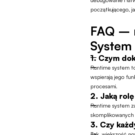
debugowanie i łat
początkującego, j
FAQ – n
System
1. Czym dok
Runtime system t
wspierają jego fu
procesami.
2. Jaką ro
Runtime system z
skomplikowanych 
3. Czy każd
Tak, większość no