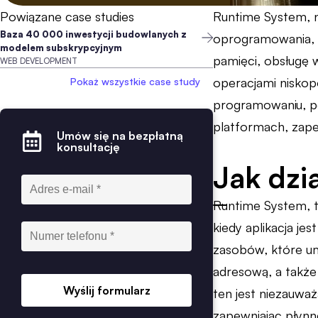
Powiązane case studies
Runtime System, n
Baza 40 000 inwestycji budowlanych z
oprogramowania, 
modelem subskrypcyjnym
pamięci, obsługę 
WEB DEVELOPMENT
operacjami niskop
Pokaż wszystkie case study
programowaniu, po
platformach, zape
Umów się na bezpłatną
konsultację
Jak dzi
Runtime System, t
kiedy aplikacja je
zasobów, które umo
adresową, a także
Wyślij formularz
ten jest niezauwa
zapewniając płynne