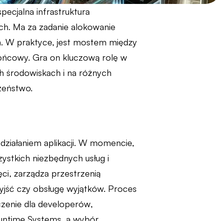
ecjalna infrastruktura
. Ma za zadanie alokowanie
h. W praktyce, jest mostem między
końcowy. Gra on kluczową rolę w
h środowiskach i na różnych
zeństwo.
ziałaniem aplikacji. W momencie,
zystkich niezbędnych usług i
ci, zarządza przestrzenią
yjść czy obsługę wyjątków. Proces
czenie dla developerów,
 Runtime Systems, a wybór