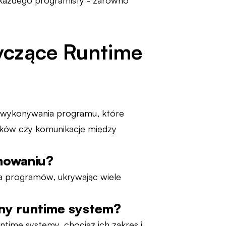
 każdego programisty - zarówno
yczące Runtime
s wykonywania programu, które
ątków czy komunikację między
mowaniu?
a programów, ukrywając wiele
sny runtime system?
ime systemy, chociaż ich zakres i