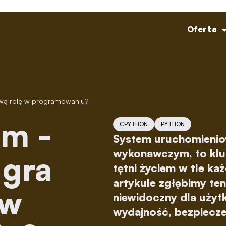
Oferta
zową rolę w programowaniu?
CPYTHON
PYTHON
System uruchomienio
wykonawczym, to klu
 gra
tętni życiem w tle k
artykule zgłębimy ten
 w
niewidoczny dla użyt
wydajność, bezpiecze