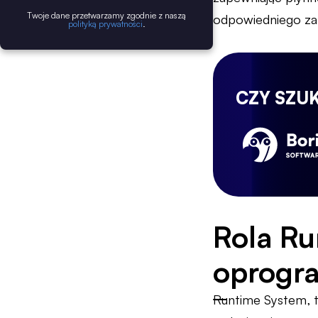
Twoje dane przetwarzamy zgodnie z naszą
odpowiedniego zal
polityką prywatności
.
CZY SZU
Rola Ru
oprogr
Runtime System, t