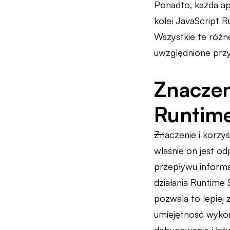
Ponadto, każda ap
kolei JavaScript R
Wszystkie te różn
uwzględnione przy 
Znaczen
Runtim
Znaczenie i korzy
właśnie on jest o
przepływu inform
działania Runtime
pozwala to lepiej
umiejętność wyko