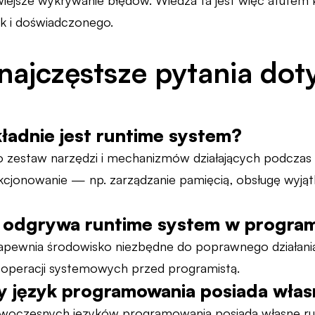
wiejsze wykrywanie błędów. Wiedza ta jest więc atutem
ak i doświadczonego.
ajczęstsze pytania dot
ładnie jest runtime system?
o zestaw narzędzi i mechanizmów działających podcza
nkcjonowanie — np. zarządzanie pamięcią, obsługę wyj
lę odgrywa runtime system w progra
apewnia środowisko niezbędne do poprawnego działani
operacji systemowych przed programistą.
y język programowania posiada wła
woczesnych języków programowania posiada własne runt