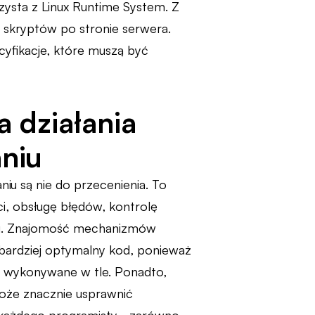
zysta z Linux Runtime System. Z
e skryptów po stronie serwera.
yfikacje, które muszą być
a działania
niu
iu są nie do przecenienia. To
i, obsługę błędów, kontrolę
mu. Znajomość mechanizmów
 bardziej optymalny kod, ponieważ
są wykonywane w tle. Ponadto,
że znacznie usprawnić