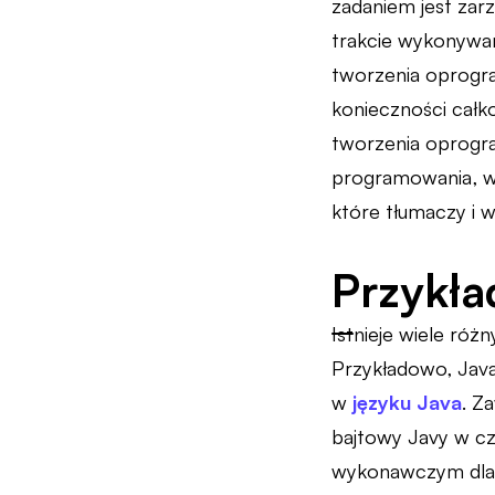
zadaniem jest zar
trakcie wykonywa
tworzenia oprogra
konieczności całk
tworzenia oprogram
programowania, w
które tłumaczy i 
Przykła
Istnieje wiele r
Przykładowo, Jav
w
języku Java
. Z
bajtowy Javy w cz
wykonawczym dla j