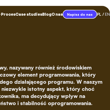
Proces
Case studies
Blog
O nas
PL
EN
Napisz do nas
wy, nazywany również środowiskiem
czowy element programowania, który
ażdego działającego programu. W naszym
 niezwykle istotny aspekt, który choć
kownika, ma decydujący wpływ na
ństwo i stabilność oprogramowania.