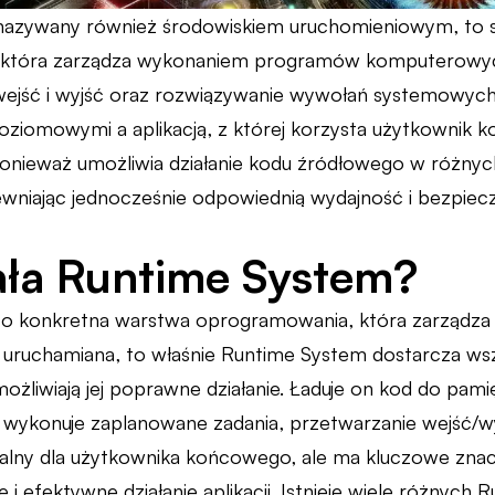
azywany również środowiskiem uruchomieniowym, to sp
która zarządza wykonaniem programów komputerowych
wejść i wyjść oraz rozwiązywanie wywołań systemowyc
oziomowymi a aplikacją, z której korzysta użytkownik 
nieważ umożliwia działanie kodu źródłowego w różnyc
wniając jednocześnie odpowiednią wydajność i bezpiec
ała Runtime System?
o konkretna warstwa oprogramowania, która zarządza d
st uruchamiana, to właśnie Runtime System dostarcza ws
żliwiają jej poprawne działanie. Ładuje on kod do pamię
 wykonuje zaplanowane zadania, przetwarzanie wejść/w
żalny dla użytkownika końcowego, ale ma kluczowe zna
 i efektywne działanie aplikacji. Istnieje wiele różnych