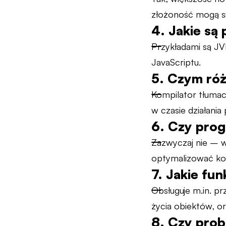
złożoność mogą si
4. Jakie są
Przykładami są JV
JavaScriptu.
5. Czym róż
Kompilator tłumac
w czasie działania
6. Czy prog
Zazwyczaj nie – w
optymalizować ko
7. Jakie fu
Obsługuje m.in. pr
życia obiektów, 
8. Czy pro