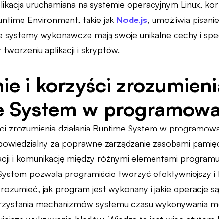
likacja uruchamiana na systemie operacyjnym Linux, kor
untime Environment, takie jak
Node.js
, umożliwia pisani
e systemy wykonawcze mają swoje unikalne cechy i spec
tworzeniu aplikacji i skryptów.
ie i korzyści zrozumieni
e System w programowa
ści zrozumienia działania Runtime System w programowan
dpowiedzialny za poprawne zarządzanie zasobami pamięc
acji i komunikację między różnymi elementami progra
 System pozwala programiście tworzyć efektywniejszy i
 zrozumieć, jak program jest wykonany i jakie operacje 
rzystania mechanizmów systemu czasu wykonywania mo