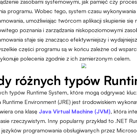
ządzenie zasobami systemowymi, jak pamięć czy proce
nia programu. Wobec tego, system czasu wykonywania p
mowania, umożliwiając twórcom aplikacji skupienie się 
owitego poznania i zarządzania niskopoziomowymi zaso
owania staje się znacząco efektywniejszy i wydajniejszy
szelkie części programu są w końcu zależne od wsparc
wykonuje polecenia zgodnie z ich zamierzonym celem.
dy różnych typów Runt
óżnych typów Runtime System, które mogą odgrywać klu
a Runtime Environment (JRE) jest środowiskiem wyko
awiera ona klasę
Java Virtual Machine (JVM)
, która in
asie rzeczywistym. Inny popularny przykład to .NET Run
ęzyków programowania obsługiwanych przez Microsoft, 