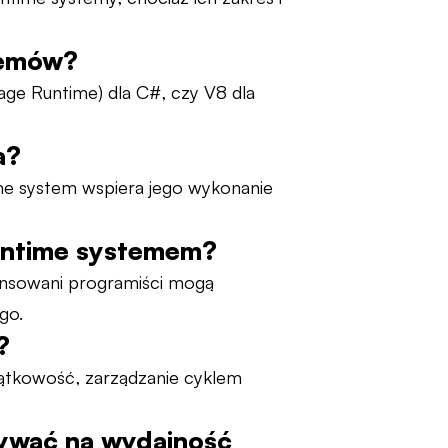
temów?
ge Runtime) dla C#, czy V8 dla
a?
me system wspiera jego wykonanie
runtime systemem?
wansowani programiści mogą
go.
?
owątkowość, zarządzanie cyklem
ywać na wydajność