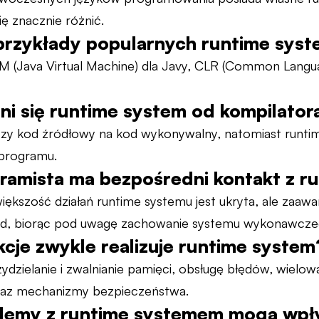
ę znacznie różnić.
 przykłady popularnych runtime sys
M (Java Virtual Machine) dla Javy, CLR (Common Langua
ni się runtime system od kompilator
zy kod źródłowy na kod wykonywalny, natomiast runti
 programu.
ramista ma bezpośredni kontakt z 
iększość działań runtime systemu jest ukryta, ale zaa
d, biorąc pod uwagę zachowanie systemu wykonawcze
nkcje zwykle realizuje runtime system
zydzielanie i zwalnianie pamięci, obsługę błędów, wiel
oraz mechanizmy bezpieczeństwa.
blemy z runtime systemem mogą wpł