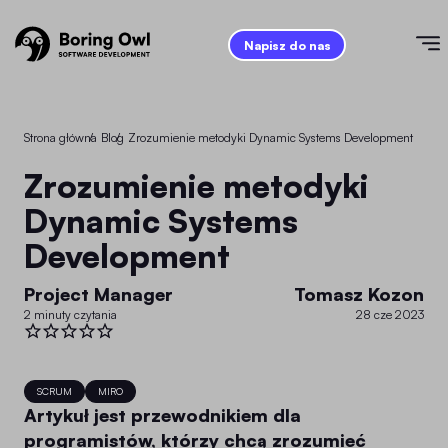
Napisz do nas
Strona główna
/
Blog
/
Zrozumienie metodyki Dynamic Systems Development
Zrozumienie metodyki
Dynamic Systems
Development
Project Manager
Tomasz Kozon
2 minuty czytania
28 cze 2023
SCRUM
MIRO
Artykuł jest przewodnikiem dla
programistów, którzy chcą zrozumieć