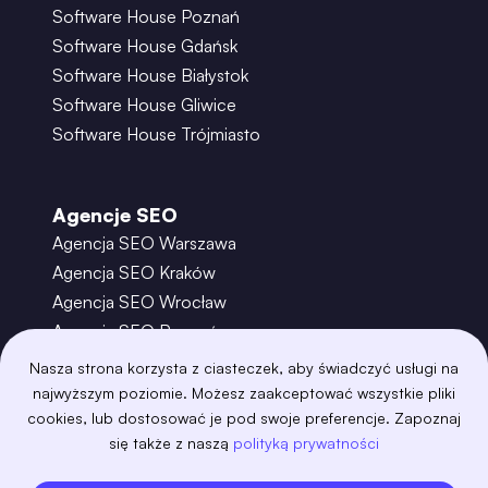
Software House Poznań
Software House Gdańsk
Software House Białystok
Software House Gliwice
Software House Trójmiasto
Agencje SEO
Agencja SEO Warszawa
Agencja SEO Kraków
Agencja SEO Wrocław
Agencja SEO Poznań
Agencja SEO Gdańsk
Nasza strona korzysta z ciasteczek, aby świadczyć usługi na
Agencja SEO Toruń
najwyższym poziomie. Możesz zaakceptować wszystkie pliki
cookies, lub dostosować je pod swoje preferencje. Zapoznaj
się także z naszą
polityką prywatności
©
2026
– Boring Owl – Software House Warszawa
adobexd
algolia
amazon-s3
android