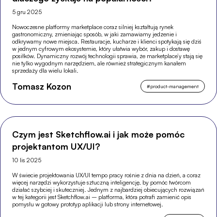
5 gru 2025
Nowoczesne platformy marketplace coraz silniej kształtują rynek
gastronomiczny, zmieniając sposób, w jaki zamawiamy jedzenie i
odkrywamy nowe miejsca. Restauracje, kucharze i klienci spotykają się dziś
w jednym cyfrowym ekosystemie, który ułatwia wybór, zakup i dostawę
posiłków. Dynamiczny rozwój technologii sprawia, że marketplace’y stają się
nie tylko wygodnym narzędziem, ale również strategicznym kanałem
sprzedaży dla wielu lokali.
Tomasz Kozon
#
product-management
Czym jest Sketchflow.ai i jak może pomóc
projektantom UX/UI?
10 lis 2025
W świecie projektowania UX/UI tempo pracy rośnie z dnia na dzień, a coraz
więcej narzędzi wykorzystuje sztuczną inteligencję, by pomóc twórcom
działać szybciej i skuteczniej. Jednym z najbardziej obiecujących rozwiązań
w tej kategorii jest Sketchflow.ai – platforma, która potrafi zamienić opis
pomysłu w gotowy prototyp aplikacji lub strony internetowej.