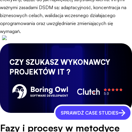
ważnymi zasadami DSDM są: adaptacyjność, koncentracja na
biznesowych celach, walidacja wczesnego działającego
oprogramowania oraz uwzględnianie zmieniających się
wymagań.
CZY SZUKASZ WYKONAWCY
PROJEKTÓW IT ?
SPRAWDŹ CASE STUDIES
Fazy i procesy w metodyce