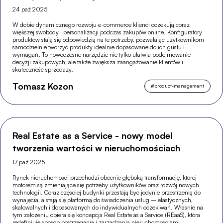
24 paź 2025
W dobie dynamicznego rozwoju e-commerce klienci oczekują coraz
większej swobody i personalizacji podczas zakupów online. Konfiguratory
produktów stają się odpowiedzią na te potrzeby, pozwalając użytkownikom
samodzielnie tworzyć produkty idealnie dopasowane do ich gustu i
wymagań. To nowoczesne narzędzie nie tylko ułatwia podejmowanie
decyzji zakupowych, ale także zwiększa zaangażowanie klientów i
skuteczność sprzedaży.
Tomasz Kozon
#
product-management
Real Estate as a Service - nowy model
tworzenia wartości w nieruchomościach
17 paź 2025
Rynek nieruchomości przechodzi obecnie głęboką transformację, której
motorem są zmieniające się potrzeby użytkowników oraz rozwój nowych
technologii. Coraz częściej budynki przestają być jedynie przestrzenią do
wynajęcia, a stają się platformą do świadczenia usług – elastycznych,
skalowalnych i dopasowanych do indywidualnych oczekiwań. Właśnie na
tym założeniu opiera się koncepcja Real Estate as a Service (REaaS), która
redefiniuje sposób postrzegania i zarządzania nieruchomościami.