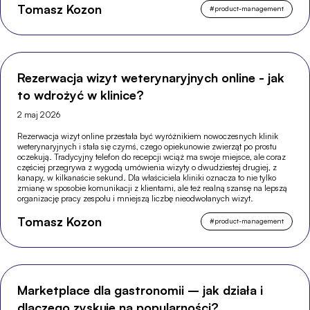
Tomasz Kozon
#
product-management
Rezerwacja wizyt weterynaryjnych online - jak
to wdrożyć w klinice?
2 maj 2026
Rezerwacja wizyt online przestała być wyróżnikiem nowoczesnych klinik
weterynaryjnych i stała się czymś, czego opiekunowie zwierząt po prostu
oczekują. Tradycyjny telefon do recepcji wciąż ma swoje miejsce, ale coraz
częściej przegrywa z wygodą umówienia wizyty o dwudziestej drugiej, z
kanapy, w kilkanaście sekund. Dla właściciela kliniki oznacza to nie tylko
zmianę w sposobie komunikacji z klientami, ale też realną szansę na lepszą
organizację pracy zespołu i mniejszą liczbę nieodwołanych wizyt.
Tomasz Kozon
#
product-management
Marketplace dla gastronomii – jak działa i
dlaczego zyskuje na popularności?