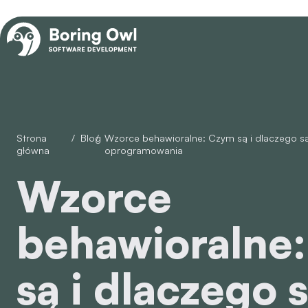
Strona
/
Blog
/
Wzorce behawioralne: Czym są i dlaczego są ważne w projektowaniu
główna
oprogramowania
Wzorce
behawioralne
są i dlaczego 