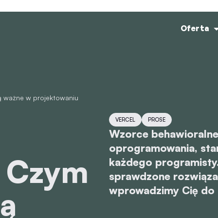
Oferta
VERCEL
PROSE
Wzorce behawioralne
oprogramowania, stan
: Czym
każdego programisty
sprawdzone rozwiązan
wprowadzimy Cię do ic
są