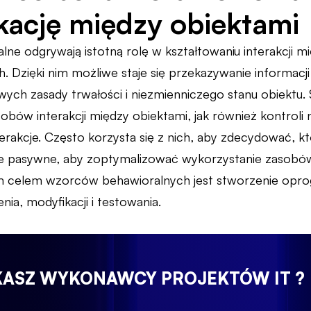
ację między obiektami
ne odgrywają istotną rolę w kształtowaniu interakcji 
 Dzięki nim możliwe staje się przekazywanie informacji
wych zasady trwałości i niezmienniczego stanu obiektu. 
bów interakcji między obiektami, jak również kontroli na
erakcje. Często korzysta się z nich, aby zdecydować, k
óre pasywne, aby zoptymalizować wykorzystanie zasob
 celem wzorców behawioralnych jest stworzenie oprogr
nia, modyfikacji i testowania.
KASZ WYKONAWCY PROJEKTÓW IT ?