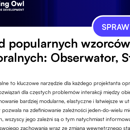
SPRAWD
ąd popularnych wzorcó
ralnych: Obserwator, St
lne to kluczowe narzędzie dla każdego projektanta op
związań dla częstych problemów interakcji między ob
wanie bardziej modularne, elastyczne i łatwiejsze w 
 pozwala na zdefiniowanie zależności jeden-do-wielu mię
an, wszyscy jego zależni są o tym natychmiast informow
swojego zachowania wraz ze zmianą wewnętrznego stan