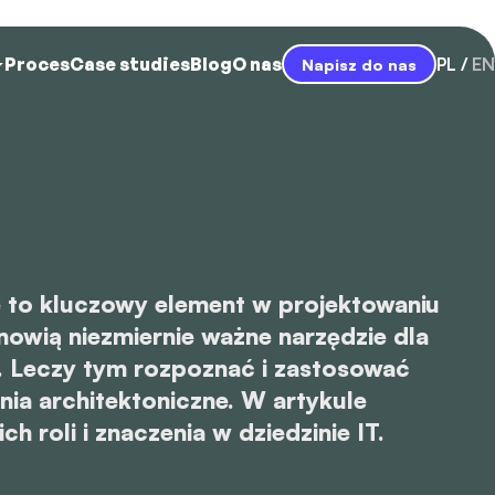
Proces
Case studies
Blog
O nas
PL
EN
Napisz do nas
 to kluczowy element w projektowaniu
owią niezmiernie ważne narzędzie dla
. Leczy tym rozpoznać i zastosować
ia architektoniczne. W artykule
h roli i znaczenia w dziedzinie IT.