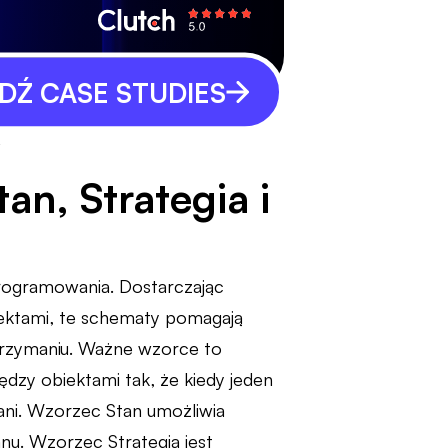
Ź CASE STUDIES
w
an, Strategia i
rogramowania. Dostarczając
iektami, te schematy pomagają
utrzymaniu. Ważne wzorce to
dzy obiektami tak, że kiedy jeden
ani. Wzorzec Stan umożliwia
u. Wzorzec Strategia jest