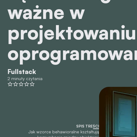
ważne w
projektowaniu
oprogramowa
Fullstack
2 minuty czytania
SPIS TREŚCI
Jak wzorce behawioralne kształtują