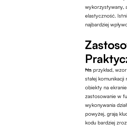
wykorzystywany, a
elastyczność. Istn
najbardziej wpły
Zastoso
Praktyc
Na przykład, wzo
stałej komunikacj
obiekty na ekrani
zastosowanie w fun
wykonywania dział
powyżej, grają kl
kodu bardziej zro