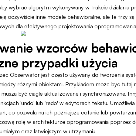
by wybrać algorytm wykonywany w trakcie działania p
ieją oczywiście inne modele behawioralne, ale te trzy są
wowych dla efektywnego projektowania oprogramowania
wanie wzorców behawio
zne przypadki użycia
rzec Obserwator jest często używany do tworzenia sys
i między różnymi obiektami. Przykładem może być tutaj
e muszą być ciągle aktualizowane i synchronizowane. I
kcjach 'undo' lub 'redo' w edytorach tekstu. Umożliwia
ań, co pozwala na ich późniejsze cofanie lub powtarzan
uczową rolę w architekturze oprogramowania poprzez do
zumiałym oraz łatwiejszym w utrzymaniu.