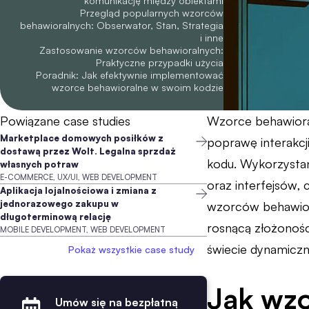
komunikację między obiektami
Przegląd popularnych wzorców
behawioralnych: Obserwator, Stan, Strategia
i inne
Zastosowanie wzorców behawioralnych:
Praktyczne przypadki użycia
Poradnik: Jak efektywnie implementować
wzorce behawioralne w swoim kodzie
Powiązane case studies
Wzorce behawiora
Marketplace domowych posiłków z
poprawę interakcji
dostawą przez Wolt. Legalna sprzdaż
kodu. Wykorzystan
własnych potraw
E-COMMERCE, UX/UI, WEB DEVELOPMENT
oraz interfejsów,
Aplikacja lojalnościowa i zmiana z
jednorazowego zakupu w
wzorców behawiora
długoterminową relację
rosnącą złożonośc
MOBILE DEVELOPMENT, WEB DEVELOPMENT
świecie dynamiczni
Pokaż wszystkie case study
Jak wzo
Umów się na bezpłatną