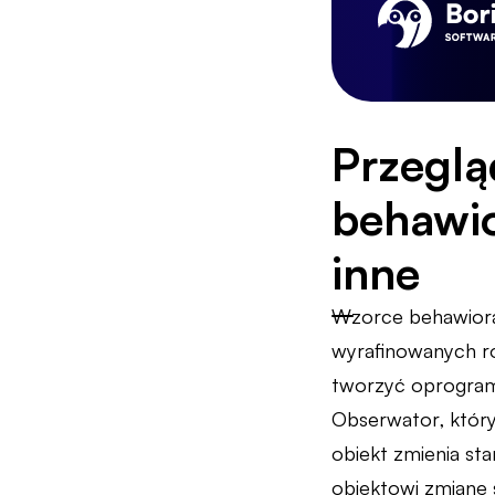
Przegl
behawio
inne
Wzorce behawiora
wyrafinowanych ro
tworzyć oprogramo
Obserwator, który
obiekt zmienia st
obiektowi zmianę 