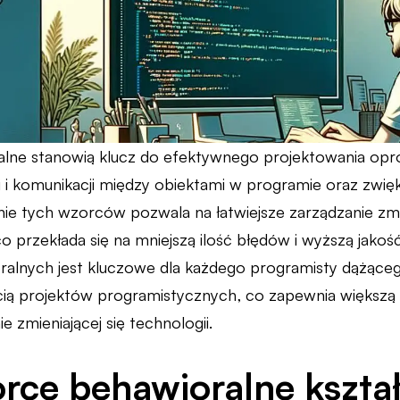
lne stanowią klucz do efektywnego projektowania opr
 i komunikacji między obiektami w programie oraz zwięk
ie tych wzorców pozwala na łatwiejsze zarządzanie zmian
 co przekłada się na mniejszą ilość błędów i wyższą jak
lnych jest kluczowe dla każdego programisty dążącego
ią projektów programistycznych, co zapewnia większą
e zmieniającej się technologii.
rce behawioralne kształ