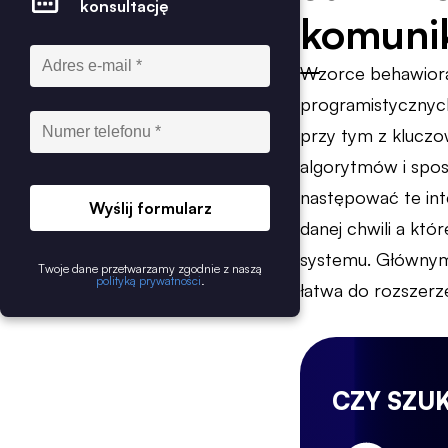
konsultację
komunik
Wzorce behawioral
programistycznych.
przy tym z kluczo
algorytmów i sposo
następować te int
Wyślij formularz
danej chwili a kt
systemu. Głównym
Twoje dane przetwarzamy zgodnie z naszą
polityką prywatności
.
łatwa do rozszerze
CZY SZU