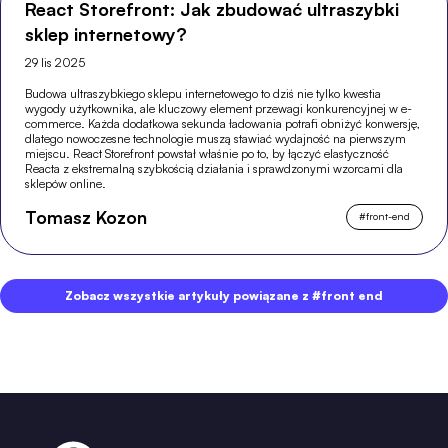
React Storefront: Jak zbudować ultraszybki
sklep internetowy?
29 lis 2025
Budowa ultraszybkiego sklepu internetowego to dziś nie tylko kwestia
wygody użytkownika, ale kluczowy element przewagi konkurencyjnej w e-
commerce. Każda dodatkowa sekunda ładowania potrafi obniżyć konwersję,
dlatego nowoczesne technologie muszą stawiać wydajność na pierwszym
miejscu. React Storefront powstał właśnie po to, by łączyć elastyczność
Reacta z ekstremalną szybkością działania i sprawdzonymi wzorcami dla
sklepów online.
Tomasz Kozon
#
front-end
Zobacz wszystkie artykuły powiązane z #front end