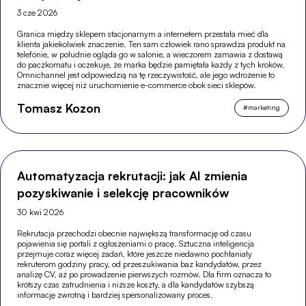
3 cze 2026
Granica między sklepem stacjonarnym a internetem przestała mieć dla
klienta jakiekolwiek znaczenie. Ten sam człowiek rano sprawdza produkt na
telefonie, w południe ogląda go w salonie, a wieczorem zamawia z dostawą
do paczkomatu i oczekuje, że marka będzie pamiętała każdy z tych kroków.
Omnichannel jest odpowiedzią na tę rzeczywistość, ale jego wdrożenie to
znacznie więcej niż uruchomienie e-commerce obok sieci sklepów.
Tomasz Kozon
#
marketing
Automatyzacja rekrutacji: jak AI zmienia
pozyskiwanie i selekcję pracowników
30 kwi 2026
Rekrutacja przechodzi obecnie największą transformację od czasu
pojawienia się portali z ogłoszeniami o pracę. Sztuczna inteligencja
przejmuje coraz więcej zadań, które jeszcze niedawno pochłaniały
rekruterom godziny pracy, od przeszukiwania baz kandydatów, przez
analizę CV, aż po prowadzenie pierwszych rozmów. Dla firm oznacza to
krótszy czas zatrudnienia i niższe koszty, a dla kandydatów szybszą
informację zwrotną i bardziej spersonalizowany proces.