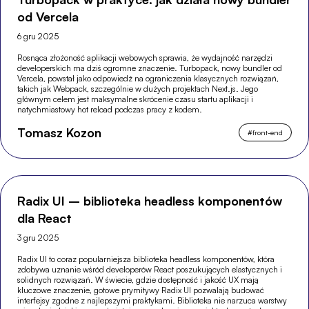
od Vercela
6 gru 2025
Rosnąca złożoność aplikacji webowych sprawia, że wydajność narzędzi
developerskich ma dziś ogromne znaczenie. Turbopack, nowy bundler od
Vercela, powstał jako odpowiedź na ograniczenia klasycznych rozwiązań,
takich jak Webpack, szczególnie w dużych projektach Next.js. Jego
głównym celem jest maksymalne skrócenie czasu startu aplikacji i
natychmiastowy hot reload podczas pracy z kodem.
Tomasz Kozon
#
front-end
Radix UI – biblioteka headless komponentów
dla React
3 gru 2025
Radix UI to coraz popularniejsza biblioteka headless komponentów, która
zdobywa uznanie wśród developerów React poszukujących elastycznych i
solidnych rozwiązań. W świecie, gdzie dostępność i jakość UX mają
kluczowe znaczenie, gotowe prymitywy Radix UI pozwalają budować
interfejsy zgodne z najlepszymi praktykami. Biblioteka nie narzuca warstwy