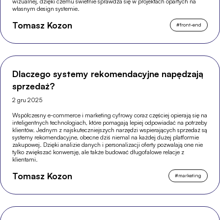
wizualnej, dzięki czemu świetnie sprawdza się w projektach opartych na
własnym design systemie.
Tomasz Kozon
#
front-end
Dlaczego systemy rekomendacyjne napędzają
sprzedaż?
2 gru 2025
Współczesny e-commerce i marketing cyfrowy coraz częściej opierają się na
inteligentnych technologiach, które pomagają lepiej odpowiadać na potrzeby
klientów. Jednym z najskuteczniejszych narzędzi wspierających sprzedaż są
systemy rekomendacyjne, obecne dziś niemal na każdej dużej platformie
zakupowej. Dzięki analizie danych i personalizacji oferty pozwalają one nie
tylko zwiększać konwersję, ale także budować długofalowe relacje z
klientami.
Tomasz Kozon
#
marketing