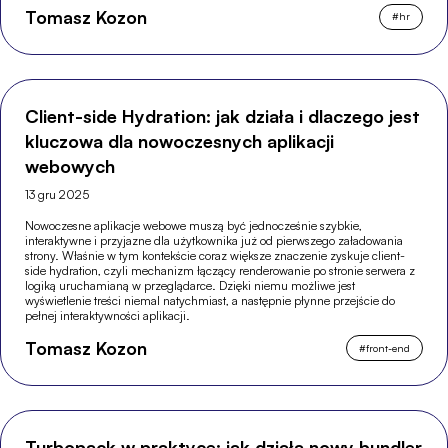
Tomasz Kozon
#
hr
Client-side Hydration: jak działa i dlaczego jest
kluczowa dla nowoczesnych aplikacji
webowych
13 gru 2025
Nowoczesne aplikacje webowe muszą być jednocześnie szybkie,
interaktywne i przyjazne dla użytkownika już od pierwszego załadowania
strony. Właśnie w tym kontekście coraz większe znaczenie zyskuje client-
side hydration, czyli mechanizm łączący renderowanie po stronie serwera z
logiką uruchamianą w przeglądarce. Dzięki niemu możliwe jest
wyświetlenie treści niemal natychmiast, a następnie płynne przejście do
pełnej interaktywności aplikacji.
Tomasz Kozon
#
front-end
Turbopack w praktyce: jak działa nowy bundler