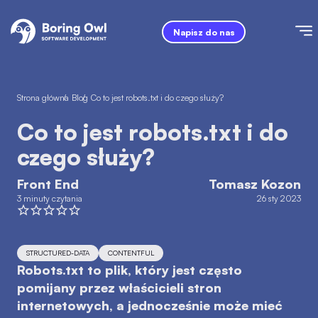
Napisz do nas
Strona główna
/
Blog
/
Co to jest robots.txt i do czego służy?
Co to jest robots.txt i do
czego służy?
Front End
Tomasz Kozon
3 minuty czytania
26 sty 2023
STRUCTURED-DATA
CONTENTFUL
Robots.txt to plik, który jest często
pomijany przez właścicieli stron
internetowych, a jednocześnie może mieć