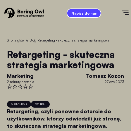
Napisz do nas
Strona główna
/
Blog
/
Retargeting - skuteczna strategia marketingowa
Retargeting - skuteczna
strategia marketingowa
Marketing
Tomasz Kozon
2 minuty czytania
27 cze 2023
MAILCHIMP
DRUPAL
Retargeting, czyli ponowne dotarcie do
użytkowników, którzy odwiedzili już stronę,
to skuteczna strategia marketingowa.