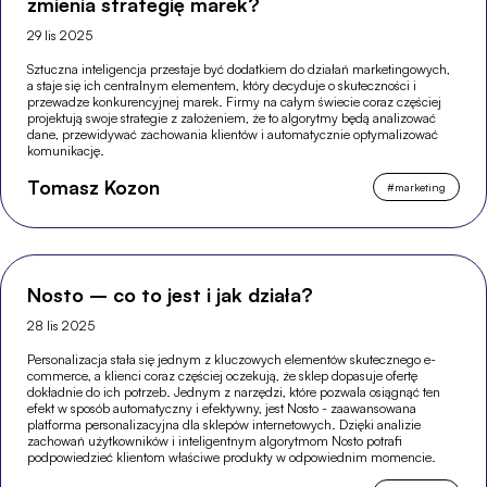
zmienia strategię marek?
29 lis 2025
Sztuczna inteligencja przestaje być dodatkiem do działań marketingowych,
a staje się ich centralnym elementem, który decyduje o skuteczności i
przewadze konkurencyjnej marek. Firmy na całym świecie coraz częściej
projektują swoje strategie z założeniem, że to algorytmy będą analizować
dane, przewidywać zachowania klientów i automatycznie optymalizować
komunikację.
Tomasz Kozon
#
marketing
Nosto – co to jest i jak działa?
28 lis 2025
Personalizacja stała się jednym z kluczowych elementów skutecznego e-
commerce, a klienci coraz częściej oczekują, że sklep dopasuje ofertę
dokładnie do ich potrzeb. Jednym z narzędzi, które pozwala osiągnąć ten
efekt w sposób automatyczny i efektywny, jest Nosto - zaawansowana
platforma personalizacyjna dla sklepów internetowych. Dzięki analizie
zachowań użytkowników i inteligentnym algorytmom Nosto potrafi
podpowiedzieć klientom właściwe produkty w odpowiednim momencie.