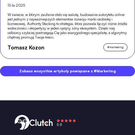
15 lis 2025
W świecie, w którym zaufanie stało się walutą, budowanie autorytetu online
jest jednym z najważniejszych elementów rozwoju marki osobistej i
biznesowej. Authority Stacking to strategia, która pozwala łączyć różne źródła
widoczności i ekspertyzy w jeden spójny, silny ekosystem. Dzięki niej
odbiorcy szybciej postrzegają Cię jako wiarygodnego specjalistę, a algorytmy
chętniej promują Twoje treści.
Tomasz Kozon
#
marketing
Zobacz wszystkie artykuły powiązane z #Marketing