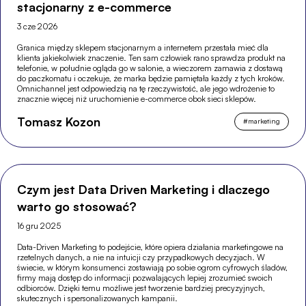
stacjonarny z e-commerce
3 cze 2026
Granica między sklepem stacjonarnym a internetem przestała mieć dla
klienta jakiekolwiek znaczenie. Ten sam człowiek rano sprawdza produkt na
telefonie, w południe ogląda go w salonie, a wieczorem zamawia z dostawą
do paczkomatu i oczekuje, że marka będzie pamiętała każdy z tych kroków.
Omnichannel jest odpowiedzią na tę rzeczywistość, ale jego wdrożenie to
znacznie więcej niż uruchomienie e-commerce obok sieci sklepów.
Tomasz Kozon
#
marketing
Czym jest Data Driven Marketing i dlaczego
warto go stosować?
16 gru 2025
Data-Driven Marketing to podejście, które opiera działania marketingowe na
rzetelnych danych, a nie na intuicji czy przypadkowych decyzjach. W
świecie, w którym konsumenci zostawiają po sobie ogrom cyfrowych śladów,
firmy mają dostęp do informacji pozwalających lepiej zrozumieć swoich
odbiorców. Dzięki temu możliwe jest tworzenie bardziej precyzyjnych,
skutecznych i spersonalizowanych kampanii.