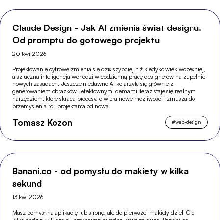
Claude Design - Jak AI zmienia świat designu.
Od promptu do gotowego projektu
20 kwi 2026
Projektowanie cyfrowe zmienia się dziś szybciej niż kiedykolwiek wcześniej,
a sztuczna inteligencja wchodzi w codzienną pracę designerów na zupełnie
nowych zasadach. Jeszcze niedawno AI kojarzyła się głównie z
generowaniem obrazków i efektownymi demami, teraz staje się realnym
narzędziem, które skraca procesy, otwiera nowe możliwości i zmusza do
przemyślenia roli projektanta od nowa.
Tomasz Kozon
#
web-design
Banani.co - od pomysłu do makiety w kilka
sekund
13 kwi 2026
Masz pomysł na aplikację lub stronę, ale do pierwszej makiety dzieli Cię
kilka godzin w Figmie i przynajmniej jedna kawa za dużo. Banani.co