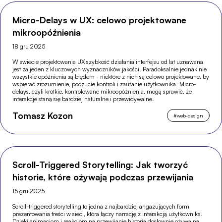
Micro-Delays w UX: celowo projektowane
mikroopóźnienia
18 gru 2025
W świecie projektowania UX szybkość działania interfejsu od lat uznawana
jest za jeden z kluczowych wyznaczników jakości. Paradoksalnie jednak nie
wszystkie opóźnienia są błędem - niektóre z nich są celowo projektowane, by
wspierać zrozumienie, poczucie kontroli i zaufanie użytkownika. Micro-
delays, czyli krótkie, kontrolowane mikroopóźnienia, mogą sprawić, że
interakcje staną się bardziej naturalne i przewidywalne.
Tomasz Kozon
#
web-design
Scroll-Triggered Storytelling: Jak tworzyć
historie, które ożywają podczas przewijania
15 gru 2025
Scroll-triggered storytelling to jedna z najbardziej angażujących form
prezentowania treści w sieci, która łączy narrację z interakcją użytkownika.
Dzięki animacjom i reakcjom na przewijanie historia dosłownie ożywa na