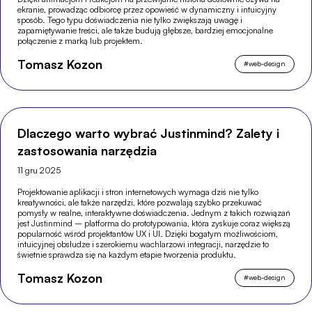
ekranie, prowadząc odbiorcę przez opowieść w dynamiczny i intuicyjny
sposób. Tego typu doświadczenia nie tylko zwiększają uwagę i
zapamiętywanie treści, ale także budują głębsze, bardziej emocjonalne
połączenie z marką lub projektem.
Tomasz Kozon
#
web-design
Dlaczego warto wybrać Justinmind? Zalety i
zastosowania narzędzia
11 gru 2025
Projektowanie aplikacji i stron internetowych wymaga dziś nie tylko
kreatywności, ale także narzędzi, które pozwalają szybko przekuwać
pomysły w realne, interaktywne doświadczenia. Jednym z takich rozwiązań
jest Justinmind – platforma do prototypowania, która zyskuje coraz większą
popularność wśród projektantów UX i UI. Dzięki bogatym możliwościom,
intuicyjnej obsłudze i szerokiemu wachlarzowi integracji, narzędzie to
świetnie sprawdza się na każdym etapie tworzenia produktu.
Tomasz Kozon
#
web-design