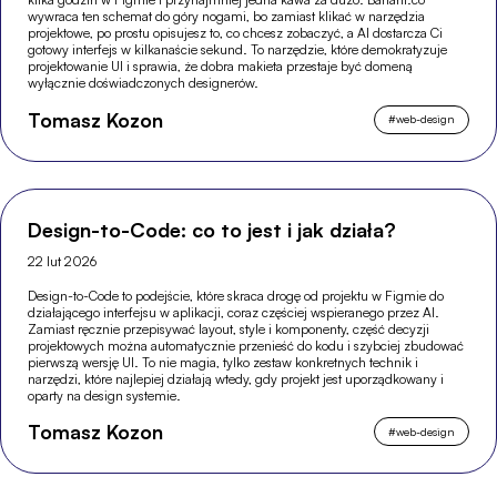
wywraca ten schemat do góry nogami, bo zamiast klikać w narzędzia
projektowe, po prostu opisujesz to, co chcesz zobaczyć, a AI dostarcza Ci
gotowy interfejs w kilkanaście sekund. To narzędzie, które demokratyzuje
projektowanie UI i sprawia, że dobra makieta przestaje być domeną
wyłącznie doświadczonych designerów.
Tomasz Kozon
#
web-design
Design-to-Code: co to jest i jak działa?
22 lut 2026
Design-to-Code to podejście, które skraca drogę od projektu w Figmie do
działającego interfejsu w aplikacji, coraz częściej wspieranego przez AI.
Zamiast ręcznie przepisywać layout, style i komponenty, część decyzji
projektowych można automatycznie przenieść do kodu i szybciej zbudować
pierwszą wersję UI. To nie magia, tylko zestaw konkretnych technik i
narzędzi, które najlepiej działają wtedy, gdy projekt jest uporządkowany i
oparty na design systemie.
Tomasz Kozon
#
web-design