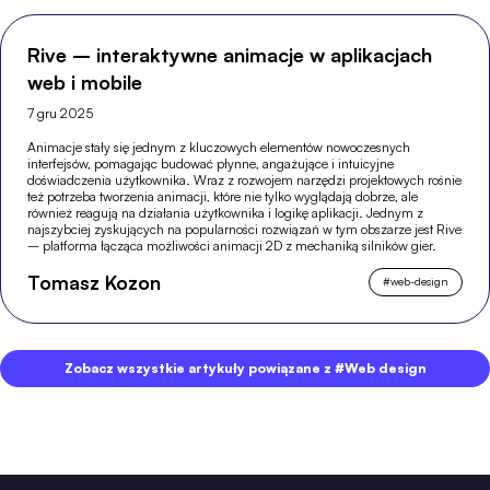
Rive – interaktywne animacje w aplikacjach
web i mobile
7 gru 2025
Animacje stały się jednym z kluczowych elementów nowoczesnych
interfejsów, pomagając budować płynne, angażujące i intuicyjne
doświadczenia użytkownika. Wraz z rozwojem narzędzi projektowych rośnie
też potrzeba tworzenia animacji, które nie tylko wyglądają dobrze, ale
również reagują na działania użytkownika i logikę aplikacji. Jednym z
najszybciej zyskujących na popularności rozwiązań w tym obszarze jest Rive
– platforma łącząca możliwości animacji 2D z mechaniką silników gier.
Tomasz Kozon
#
web-design
Zobacz wszystkie artykuły powiązane z #Web design