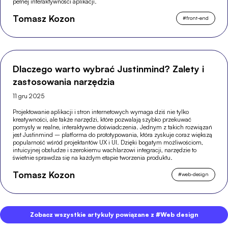
pełnej interaktywności aplikacji.
Tomasz Kozon
#
front-end
Dlaczego warto wybrać Justinmind? Zalety i
zastosowania narzędzia
11 gru 2025
Projektowanie aplikacji i stron internetowych wymaga dziś nie tylko
kreatywności, ale także narzędzi, które pozwalają szybko przekuwać
pomysły w realne, interaktywne doświadczenia. Jednym z takich rozwiązań
jest Justinmind – platforma do prototypowania, która zyskuje coraz większą
popularność wśród projektantów UX i UI. Dzięki bogatym możliwościom,
intuicyjnej obsłudze i szerokiemu wachlarzowi integracji, narzędzie to
świetnie sprawdza się na każdym etapie tworzenia produktu.
Tomasz Kozon
#
web-design
Zobacz wszystkie artykuły powiązane z #Web design