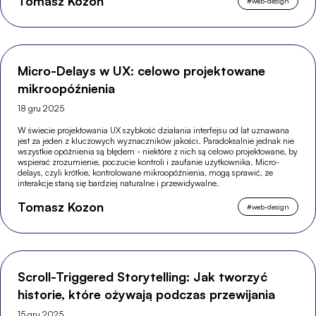
Tomasz Kozon
#
web-design
Micro-Delays w UX: celowo projektowane
mikroopóźnienia
18 gru 2025
W świecie projektowania UX szybkość działania interfejsu od lat uznawana
jest za jeden z kluczowych wyznaczników jakości. Paradoksalnie jednak nie
wszystkie opóźnienia są błędem - niektóre z nich są celowo projektowane, by
wspierać zrozumienie, poczucie kontroli i zaufanie użytkownika. Micro-
delays, czyli krótkie, kontrolowane mikroopóźnienia, mogą sprawić, że
interakcje staną się bardziej naturalne i przewidywalne.
Tomasz Kozon
#
web-design
Scroll-Triggered Storytelling: Jak tworzyć
historie, które ożywają podczas przewijania
15 gru 2025