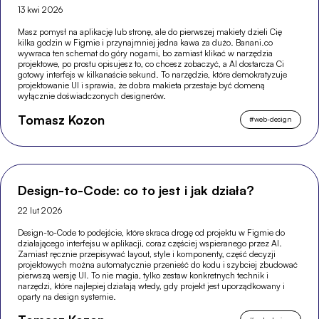
13 kwi 2026
Masz pomysł na aplikację lub stronę, ale do pierwszej makiety dzieli Cię
kilka godzin w Figmie i przynajmniej jedna kawa za dużo. Banani.co
wywraca ten schemat do góry nogami, bo zamiast klikać w narzędzia
projektowe, po prostu opisujesz to, co chcesz zobaczyć, a AI dostarcza Ci
gotowy interfejs w kilkanaście sekund. To narzędzie, które demokratyzuje
projektowanie UI i sprawia, że dobra makieta przestaje być domeną
wyłącznie doświadczonych designerów.
Tomasz Kozon
#
web-design
Design-to-Code: co to jest i jak działa?
22 lut 2026
Design-to-Code to podejście, które skraca drogę od projektu w Figmie do
działającego interfejsu w aplikacji, coraz częściej wspieranego przez AI.
Zamiast ręcznie przepisywać layout, style i komponenty, część decyzji
projektowych można automatycznie przenieść do kodu i szybciej zbudować
pierwszą wersję UI. To nie magia, tylko zestaw konkretnych technik i
narzędzi, które najlepiej działają wtedy, gdy projekt jest uporządkowany i
oparty na design systemie.