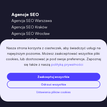
Agencje SEO
Agencja SEO Warszawa
Agencja SEO Kraków
Agencja SEO Wrocław
Agencja SEO Poznań
Agencja SEO Gdańsk
Nasza strona korzysta z ciasteczek, aby świadczyć usługi na
Agencja SEO Toruń
najwyższym poziomie. Możesz zaakceptować wszystkie pliki
cookies, lub dostosować je pod swoje preferencje. Zapoznaj
się także z naszą
polityką prywatności
©
2026
– Boring Owl – Software House Warszawa
adobexd
algolia
amazon-s3
android
Zaakceptuj wszystkie
angular
api
apscheduler
argocd
Odrzuć wszystkie
astro
aws-amplify
aws-cloudfront
aws-lambda
axios
azure
bash
Ustawienia plików cookies
Zobacz więcej
bootstrap
bulma
cakephp
celery
chartjs
clojure
cloudflare
cloudinary