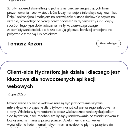
Scroll-triggered storytelling to jedna z najbardziej angażujących form
prezentowania treści w sieci, która łączy narrację z interakcją użytkownika.
Dzięki animacjom i reakcjom na przewijanie historia dosłownie ożywa na
ekranie, prowadząc odbiorcę przez opowieść w dynamiczny i intuicyjny
sposób. Tego typu doświadczenia nie tylko zwiększają uwagę i
zapamiętywanie treści, ale także budują głębsze, bardziej emocjonalne
połączenie z marką lub projektem.
Tomasz Kozon
#
web-design
Client-side Hydration: jak działa i dlaczego jest
kluczowa dla nowoczesnych aplikacji
webowych
13 gru 2025
Nowoczesne aplikacje webowe muszą być jednocześnie szybkie,
interaktywne i przyjazne dla użytkownika już od pierwszego załadowania
strony. Właśnie w tym kontekście coraz większe znaczenie zyskuje client-
side hydration, czyli mechanizm łączący renderowanie po stronie serwera z
logiką uruchamianą w przeglądarce. Dzięki niemu możliwe jest
wyświetlenie treści niemal natychmiast, a następnie płynne przejście do