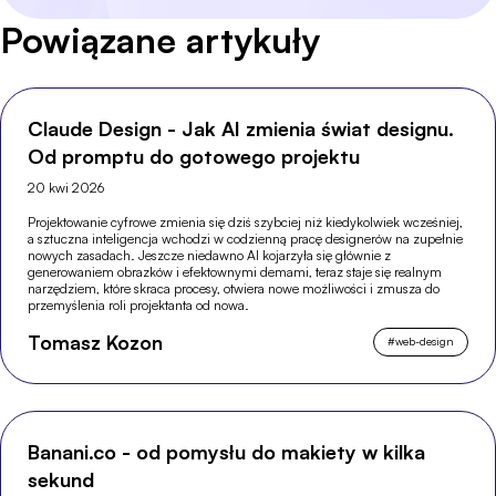
Powiązane artykuły
Claude Design - Jak AI zmienia świat designu.
Od promptu do gotowego projektu
20 kwi 2026
Projektowanie cyfrowe zmienia się dziś szybciej niż kiedykolwiek wcześniej,
a sztuczna inteligencja wchodzi w codzienną pracę designerów na zupełnie
nowych zasadach. Jeszcze niedawno AI kojarzyła się głównie z
generowaniem obrazków i efektownymi demami, teraz staje się realnym
narzędziem, które skraca procesy, otwiera nowe możliwości i zmusza do
przemyślenia roli projektanta od nowa.
Tomasz Kozon
#
web-design
Banani.co - od pomysłu do makiety w kilka
sekund